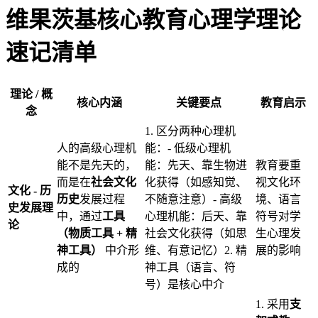
维果茨基核心教育心理学理论
速记清单
理论 / 概
核心内涵
关键要点
教育启示
念
1. 区分两种心理机
人的高级心理机
能：- 低级心理机
能不是先天的，
能：先天、靠生物进
教育要重
而是在
社会文化
化获得（如感知觉、
视文化环
文化 - 历
历史
发展过程
不随意注意）- 高级
境、语言
史发展理
中，通过
工具
心理机能：后天、靠
符号对学
论
（物质工具 + 精
社会文化获得（如思
生心理发
神工具）
中介形
维、有意记忆）2. 精
展的影响
成的
神工具（语言、符
号）是核心中介
1. 采用
支