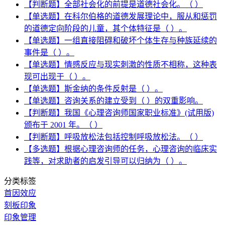
【判断题】全部社会化的前提是道德社会化。（ ）
【单选题】在科尔伯格的道德发展理论中，服从和惩罚
的道德定向阶段的儿童，其个体特征是（ ）。
【单选题】一组直接阻碍和破坏个体生存与种族延续的
事件是（ ）。
【单选题】情感反应与现实刺激的性质不相称，这种表
现可出现于（ ）。
【单选题】斯金纳的条件反射是（ ）。
【单选题】咨询关系的建立受到（ ）的双重影响。
【判断题】我国《心理咨询师国家职业标准》(试用版)
颁布于 2001 年。（ ）
【判断题】呼吸放松法包括控制呼吸放松法。（ ）
【多选题】根据心理咨询师的任务，心理咨询的临床实
践等，对求助者的启发引导可以归纳为（ ）。
分类标签
首因效应
刻板印象
印象管理