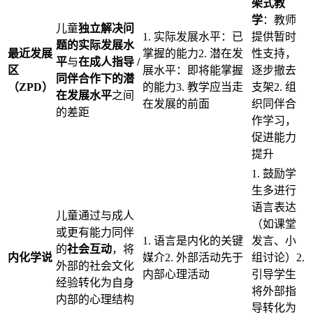
架式教
学
：教师
儿童
独立解决问
1. 实际发展水平：已
提供暂时
题的实际发展水
最近发展
掌握的能力2. 潜在发
性支持，
平
与
在成人指导 /
区
展水平：即将能掌握
逐步撤去
同伴合作下的潜
（ZPD）
的能力3. 教学应当走
支架2. 组
在发展水平
之间
在发展的前面
织同伴合
的差距
作学习，
促进能力
提升
1. 鼓励学
生多进行
语言表达
儿童通过与成人
（如课堂
或更有能力同伴
1. 语言是内化的关键
发言、小
的
社会互动
，将
内化学说
媒介2. 外部活动先于
组讨论）2.
外部的社会文化
内部心理活动
引导学生
经验转化为自身
将外部指
内部的心理结构
导转化为