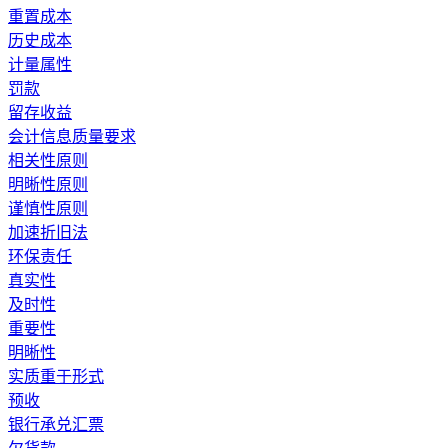
重置成本
历史成本
计量属性
罚款
留存收益
会计信息质量要求
相关性原则
明晰性原则
谨慎性原则
加速折旧法
环保责任
真实性
及时性
重要性
明晰性
实质重于形式
预收
银行承兑汇票