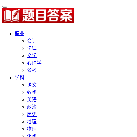
职业
会计
法律
文学
心理学
公考
学科
语文
数学
英语
政治
历史
地理
物理
化学