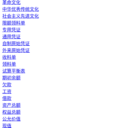
革命文化
中华优秀传统文化
社会主义先进文化
限额领料单
专用凭证
通用凭证
自制原始凭证
外来原始凭证
收料单
领料单
试算平衡表
期初余额
欠款
工资
借款
资产总额
权益总额
公允价值
现值