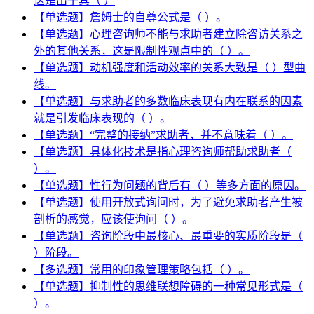
这是出于其（ ）
【单选题】詹姆士的自尊公式是（ ）。
【单选题】心理咨询师不能与求助者建立除咨访关系之
外的其他关系，这是限制性观点中的（ ）。
【单选题】动机强度和活动效率的关系大致是（ ）型曲
线。
【单选题】与求助者的多数临床表现有内在联系的因素
就是引发临床表现的（ ）。
【单选题】“完整的接纳”求助者，并不意味着（ ）。
【单选题】具体化技术是指心理咨询师帮助求助者（
）。
【单选题】性行为问题的背后有（ ）等多方面的原因。
【单选题】使用开放式询问时，为了避免求助者产生被
剖析的感觉，应该使询问（ ）。
【单选题】咨询阶段中最核心、最重要的实质阶段是（
）阶段。
【多选题】常用的印象管理策略包括（ ）。
【单选题】抑制性的思维联想障碍的一种常见形式是（
）。