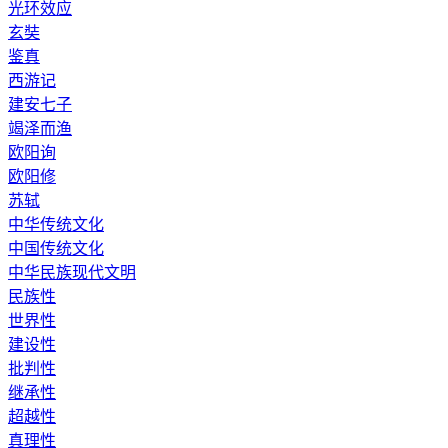
光环效应
玄奘
鉴真
西游记
建安七子
竭泽而渔
欧阳询
欧阳修
苏轼
中华传统文化
中国传统文化
中华民族现代文明
民族性
世界性
建设性
批判性
继承性
超越性
真理性