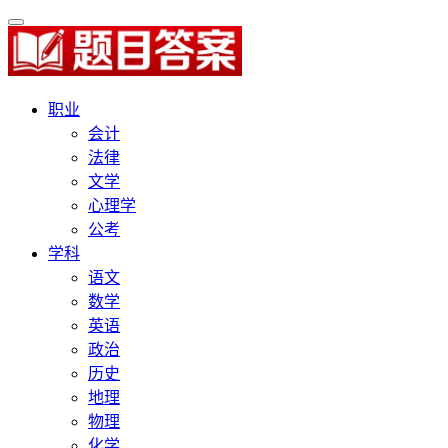
职业
会计
法律
文学
心理学
公考
学科
语文
数学
英语
政治
历史
地理
物理
化学