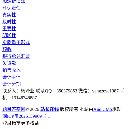
加速折旧法
环保责任
真实性
及时性
重要性
明晰性
实质重于形式
预收
银行承兑汇票
欠货款
销售收入
会计主体
会计分期
联系人：杨泽业 联系QQ：350379853 微信：yangzeye1987 手
机：19146748887
题目答案网
© 2026
站长在线
版权所有 本站由
AnqiCMS
驱动
湘ICP备2025139969号-1
登录畅享更多权益