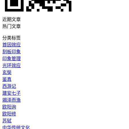
近期文章
热门文章
分类标签
首因效应
刻板印象
印象管理
光环效应
玄奘
鉴真
西游记
建安七子
竭泽而渔
欧阳询
欧阳修
苏轼
中华传统文化