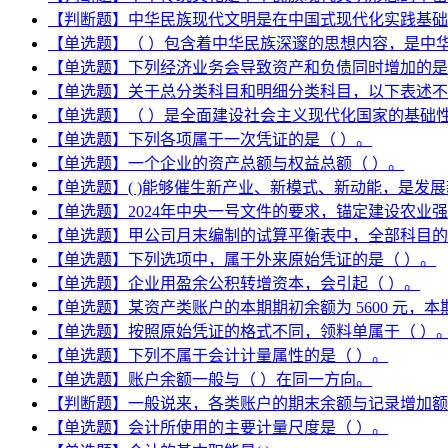
【判断题】中华民族现代文明是在中国式现代化实践基础
【单选题】（ ）包含着中华民族深邃的思想内容，是中
【单选题】下列经济业务会导致资产和负债同时增加的是
【单选题】关于总分类科目和明细分类科目，以下表述不
【单选题】（ ）是全面建设社会主义现代化国家的基础
【单选题】下列各项属于一次凭证的是（ ）。
【单选题】一个企业的资产总额与权益总额（ ）。
【单选题】( )能够催生新产业、新模式、新动能，是发
【单选题】2024年中央一号文件的要求，锚定建设农业
【单选题】甲公司月末编制的试算平衡表中，全部科目的本月贷
【单选题】下列选项中，属于外来原始凭证的是（ ）。
【单选题】企业用盈余公积转增资本，会引起（ ）。
【单选题】某资产类账户的本期期初余额为 5600 元，本期
【单选题】按照原始凭证的格式不同，领料单属于（ ）
【单选题】下列不属于会计计量属性的是（ ）。
【单选题】账户余额一般与（ ）在同一方向。
【判断题】一般说来，各类账户的期末余额与记录增加额
【单选题】会计所使用的主要计量尺度是（ ）。