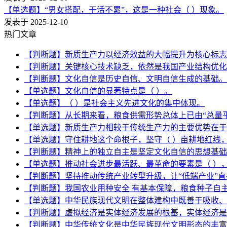
【单选题】“男女搭配，干活不累”，这是一种社会（ ）现象。
发表于 2025-12-10
热门文章
【判断题】新质生产力以经济效益的大幅提升为核心标志
【判断题】关键核心技术缺乏，依然是我国产业结构优化
【判断题】文化自信是历史自信、文明自信生成的基础。
【单选题】文化自信的显著特点是（ ）。
【单选题】（ ）是社会主义先进文化的集中体现。
【判断题】从长期来看，粮食供需形势总体上已由“总量
【单选题】新质生产力相较于传统生产力的主要优势在于
【单选题】守住耕地这个命根子，坚守（ ）亩耕地红线
【判断题】精神上的独立自主是坚定文化自信的思想基础
【单选题】推动社会进步最活跃、最革命的要素是（ ）
【判断题】坚持推动传统产业转型升级，让“低端产业”
【判断题】我国农业用种安全 有基本保障，粮食种子自主
【单选题】中华民族现代文明在整体建构中既善于吸收、
【判断题】虚拟经济是实体经济发展的根基，实体经济是
【判断题】中华传统文化是中华民族现代文明形态的丰富