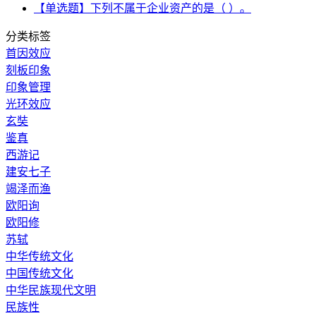
【单选题】下列不属于企业资产的是（ ）。
分类标签
首因效应
刻板印象
印象管理
光环效应
玄奘
鉴真
西游记
建安七子
竭泽而渔
欧阳询
欧阳修
苏轼
中华传统文化
中国传统文化
中华民族现代文明
民族性