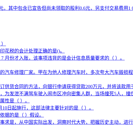
10元，其中包含已宣告但尚未领取的股利0.6元，另支付交易费用
 ）
印花税的会计处理正确的是()。
 7 月份才入账，该事项违背的是会计信息质量要求的（ ）。
的汽车修理厂家。甲在为他人修理汽车时，多次夸大汽车毁损程
订供货合同的方法，向银行申请获得贷款200万元，并将该款用
，为发泄不满驾车驶入闹市区冲向密集人群，当场撞死5人，撞伤
属性是（ ）。
月10日起施行，这部法律主要针对的是（ ）。
依据的是（ ）假设。
事求是，从中国实际出发，洞察时代大势，把握历史主动，进行