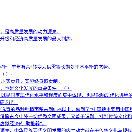
，是高质量发展的动力源泉。
升级和经济高质量发展的最大制约。
平衡，丰年有余”转变为供需将长期处于不平衡的态势。
（ ）。
，压实责任，实施终身追责制。
，也是文化发展的重要条件。（ ）
，既是国家现代化水平和程度的集中体现，也是影响现代化进程
直接退出。
选育的品种种植面积占到95%以上，做到了“中国粮主要用中国
借鉴古今中外一切优秀文明成果，又善于识别、批判传统文化和外
虚拟经济的“助推器”。
源泉，中华民族现代文明发展的内生动力就在于传统文化与现代