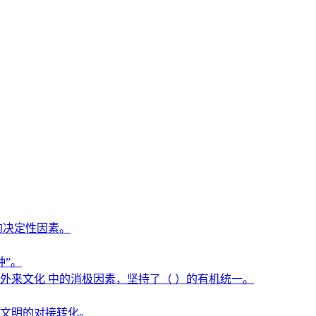
的决定性因素。
种”。
来文化 中的消极因素，坚持了（ ）的有机统一。
文明的对接转化。