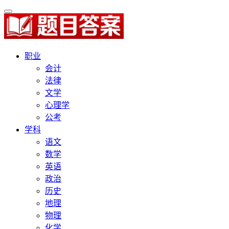
职业
会计
法律
文学
心理学
公考
学科
语文
数学
英语
政治
历史
地理
物理
化学