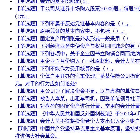
【单选题】会计的基本职能是( )。
【单选题】甲公司从证券市场购入股票20 000股，每股
( )元。
【单选题】下列不属于原始凭证基本内容的是（ ）。
【单选题】原始凭证的基本内容中，不包括（ ）。
【单选题】固定资产明细账是外表形式一般采用（ ）
【多选题】下列经济业务中使资产与权益同时减少的有（
【单选题】下列各项中，关于企业因书立购销合同而缴纳
【单选题】甲企业 5 月份购入了一批原材料，会计人员在
【单选题】下列不能作为费用核算的是（ ）。
【单选题】个体户甲开办的汽车修理厂系某保险公司指定
元。对甲的行为应如何论处?
【单选题】甲公司为了解决资金不足，以与虚构的单位签
【单选题】被告人李某，出租车司机，因受单位领导批评
【单选题】对盘盈的固定资产进行计量，常用的会计计量
【单选题】《中华人民共和国反外国制裁法》于2021年6
【单选题】会计人员不得将投资者个人支出记入企业账户
【判断题】中国共产党坚持马克思主义基本原理，坚持实
推进伟大社会革命。