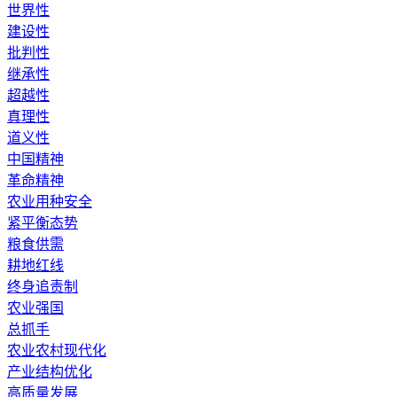
世界性
建设性
批判性
继承性
超越性
真理性
道义性
中国精神
革命精神
农业用种安全
紧平衡态势
粮食供需
耕地红线
终身追责制
农业强国
总抓手
农业农村现代化
产业结构优化
高质量发展