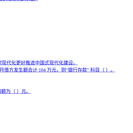
农村现代化更好推进中国式现代化建设。
方发生额合计 104 万元，则“银行存款” 科目（ ）。
加额为（ ）元。