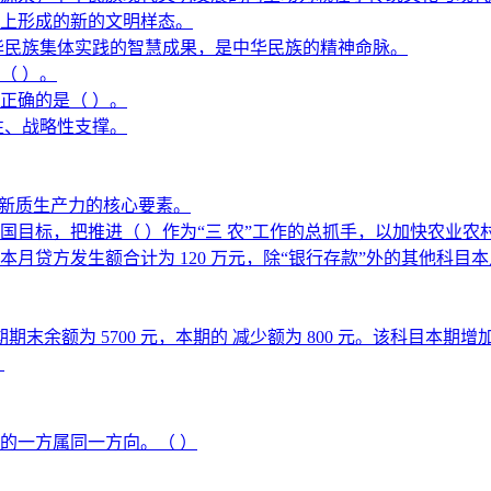
上形成的新的文明样态。
华民族集体实践的智慧成果，是中华民族的精神命脉。
（ ）。
正确的是（ ）。
性、战略性支撑。
展新质生产力的核心要素。
强国目标，把推进（ ）作为“三 农”工作的总抓手，以加快农业
方发生额合计为 120 万元，除“银行存款”外的其他科目本月借
期末余额为 5700 元，本期的 减少额为 800 元。该科目本期增
。
的一方属同一方向。（ ）