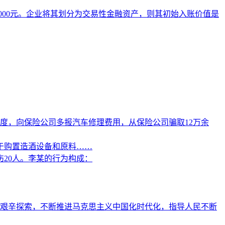
1 000元。企业将其划分为交易性金融资产，则其初始入账价值是
度，向保险公司多报汽车修理费用，从保险公司骗取12万余
于购置造酒设备和原料……
20人。李某的行为构成：
艰辛探索，不断推进马克思主义中国化时代化，指导人民不断