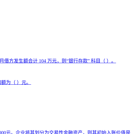
方发生额合计 104 万元，则“银行存款” 科目（ ）。
加额为（ ）元。
1 000元。企业将其划分为交易性金融资产，则其初始入账价值是