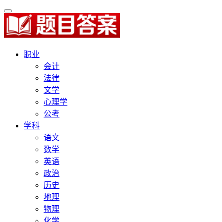
职业
会计
法律
文学
心理学
公考
学科
语文
数学
英语
政治
历史
地理
物理
化学