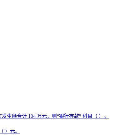
额合计 104 万元，则“银行存款” 科目（ ）。
（ ）元。