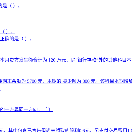
是（ ）。
（ ）。
正确的是（ ）。
方发生额合计为 120 万元，除“银行存款”外的其他科目本月借
期末余额为 5700 元，本期的 减少额为 800 元。该科目本期增
。
的一方属同一方向。（ ）
10元，其中包含已宣告但尚未领取的股利0.6元，另支付交易费用