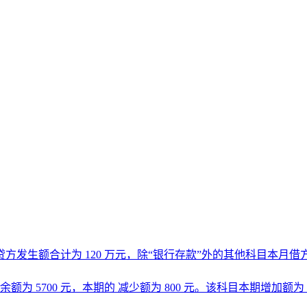
生额合计为 120 万元，除“银行存款”外的其他科目本月借方发生
额为 5700 元，本期的 减少额为 800 元。该科目本期增加额为