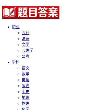
职业
会计
法律
文学
心理学
公考
学科
语文
数学
英语
政治
历史
地理
物理
化学