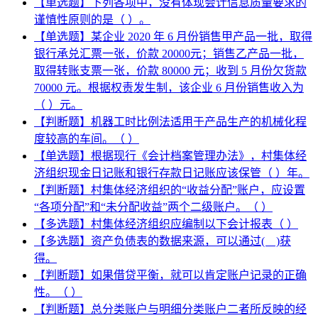
【单选题】下列各项中，没有体现会计信息质量要求的
谨慎性原则的是（ ）。
【单选题】某企业 2020 年 6 月份销售甲产品一批，取得
银行承兑汇票一张，价款 20000元；销售乙产品一批，
取得转账支票一张，价款 80000 元；收到 5 月份欠货款
70000 元。根据权责发生制，该企业 6 月份销售收入为
（ ）元。
【判断题】机器工时比例法适用于产品生产的机械化程
度较高的车间。（ ）
【单选题】根据现行《会计档案管理办法》，村集体经
济组织现金日记账和银行存款日记账应该保管（ ）年。
【判断题】村集体经济组织的“收益分配”账户，应设置
“各项分配”和“未分配收益”两个二级账户。（ ）
【多选题】村集体经济组织应编制以下会计报表（ ）
【多选题】资产负债表的数据来源，可以通过( )获
得。
【判断题】如果借贷平衡，就可以肯定账户记录的正确
性。（ ）
【判断题】总分类账户与明细分类账户二者所反映的经