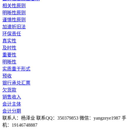
相关性原则
明晰性原则
谨慎性原则
加速折旧法
环保责任
真实性
及时性
重要性
明晰性
实质重于形式
预收
银行承兑汇票
欠货款
销售收入
会计主体
会计分期
联系人：杨泽业 联系QQ：350379853 微信：yangzeye1987 手
机：19146748887