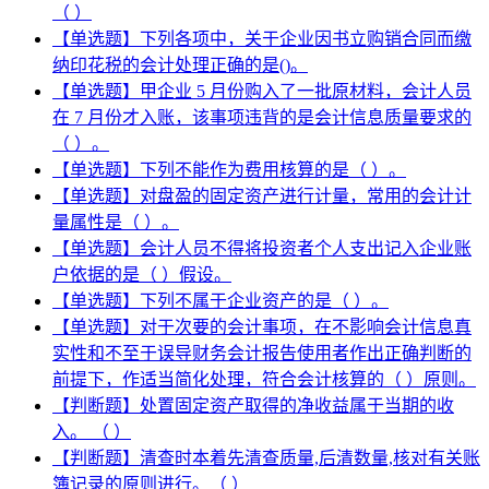
（ ）
【单选题】下列各项中，关于企业因书立购销合同而缴
纳印花税的会计处理正确的是()。
【单选题】甲企业 5 月份购入了一批原材料，会计人员
在 7 月份才入账，该事项违背的是会计信息质量要求的
（ ）。
【单选题】下列不能作为费用核算的是（ ）。
【单选题】对盘盈的固定资产进行计量，常用的会计计
量属性是（ ）。
【单选题】会计人员不得将投资者个人支出记入企业账
户依据的是（ ）假设。
【单选题】下列不属于企业资产的是（ ）。
【单选题】对于次要的会计事项，在不影响会计信息真
实性和不至于误导财务会计报告使用者作出正确判断的
前提下，作适当简化处理，符合会计核算的（ ）原则。
【判断题】处置固定资产取得的净收益属于当期的收
入。 （ ）
【判断题】清查时本着先清查质量,后清数量,核对有关账
簿记录的原则进行。（ ）