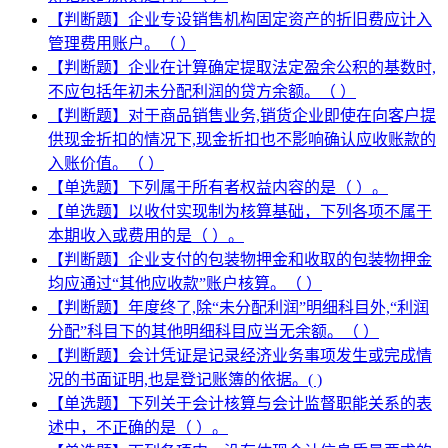
【判断题】企业专设销售机构固定资产的折旧费应计入
管理费用账户。（ ）
【判断题】企业在计算确定提取法定盈余公积的基数时,
不应包括年初未分配利润的贷方余额。（ ）
【判断题】对于商品销售业务,销货企业即使在向客户提
供现金折扣的情况下,现金折扣也不影响确认应收账款的
入账价值。（ ）
【单选题】下列属于所有者权益内容的是（ ）。
【单选题】以收付实现制为核算基础，下列各项不属于
本期收入或费用的是（ ）。
【判断题】企业支付的包装物押金和收取的包装物押金
均应通过“其他应收款”账户核算。（ ）
【判断题】年度终了,除“未分配利润”明细科目外,“利润
分配”科目下的其他明细科目应当无余额。（ ）
【判断题】会计凭证是记录经济业务事项发生或完成情
况的书面证明,也是登记账簿的依据。( )
【单选题】下列关于会计核算与会计监督职能关系的表
述中，不正确的是（ ）。