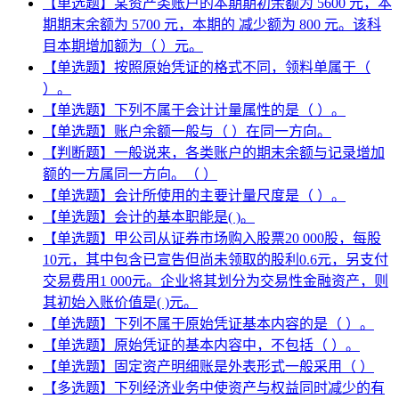
【单选题】某资产类账户的本期期初余额为 5600 元，本
期期末余额为 5700 元，本期的 减少额为 800 元。该科
目本期增加额为（ ）元。
【单选题】按照原始凭证的格式不同，领料单属于（
）。
【单选题】下列不属于会计计量属性的是（ ）。
【单选题】账户余额一般与（ ）在同一方向。
【判断题】一般说来，各类账户的期末余额与记录增加
额的一方属同一方向。（ ）
【单选题】会计所使用的主要计量尺度是（ ）。
【单选题】会计的基本职能是( )。
【单选题】甲公司从证券市场购入股票20 000股，每股
10元，其中包含已宣告但尚未领取的股利0.6元，另支付
交易费用1 000元。企业将其划分为交易性金融资产，则
其初始入账价值是( )元。
【单选题】下列不属于原始凭证基本内容的是（ ）。
【单选题】原始凭证的基本内容中，不包括（ ）。
【单选题】固定资产明细账是外表形式一般采用（ ）
【多选题】下列经济业务中使资产与权益同时减少的有