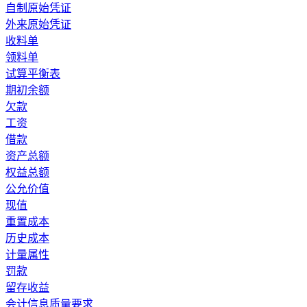
自制原始凭证
外来原始凭证
收料单
领料单
试算平衡表
期初余额
欠款
工资
借款
资产总额
权益总额
公允价值
现值
重置成本
历史成本
计量属性
罚款
留存收益
会计信息质量要求