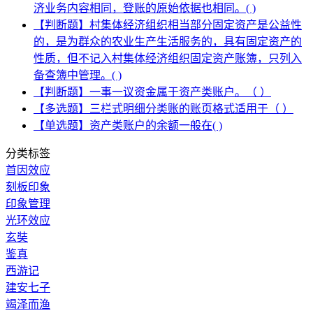
济业务内容相同，登账的原始依据也相同。( )
【判断题】村集体经济组织相当部分固定资产是公益性
的，是为群众的农业生产生活服务的，具有固定资产的
性质，但不记入村集体经济组织固定资产账簿，只列入
备查簿中管理。( )
【判断题】一事一议资金属于资产类账户。（ ）
【多选题】三栏式明细分类账的账页格式适用于（ ）
【单选题】资产类账户的余额一般在( )
分类标签
首因效应
刻板印象
印象管理
光环效应
玄奘
鉴真
西游记
建安七子
竭泽而渔