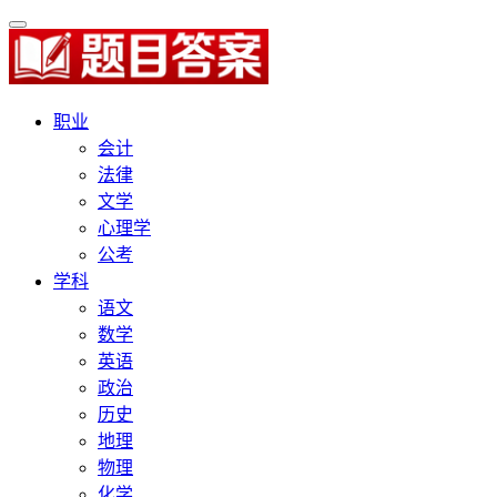
职业
会计
法律
文学
心理学
公考
学科
语文
数学
英语
政治
历史
地理
物理
化学