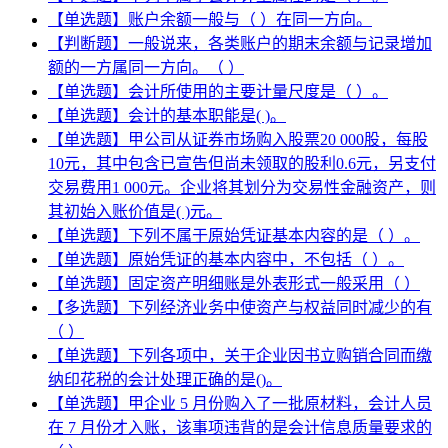
【单选题】账户余额一般与（ ）在同一方向。
【判断题】一般说来，各类账户的期末余额与记录增加
额的一方属同一方向。（ ）
【单选题】会计所使用的主要计量尺度是（ ）。
【单选题】会计的基本职能是( )。
【单选题】甲公司从证券市场购入股票20 000股，每股
10元，其中包含已宣告但尚未领取的股利0.6元，另支付
交易费用1 000元。企业将其划分为交易性金融资产，则
其初始入账价值是( )元。
【单选题】下列不属于原始凭证基本内容的是（ ）。
【单选题】原始凭证的基本内容中，不包括（ ）。
【单选题】固定资产明细账是外表形式一般采用（ ）
【多选题】下列经济业务中使资产与权益同时减少的有
（ ）
【单选题】下列各项中，关于企业因书立购销合同而缴
纳印花税的会计处理正确的是()。
【单选题】甲企业 5 月份购入了一批原材料，会计人员
在 7 月份才入账，该事项违背的是会计信息质量要求的