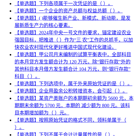
【单选题】下列各项属于一次凭证的是（ ）。
【单选题】一个企业的资产总额与权益总额（ ）。
【单选题】( )能够催生新产业、新模式、新动能，是发
展新质生产力的核心要素。
【单选题】2024年中央一号文件的要求，锚定建设农业
强国目标，把推进（ ）作为“三 农”工作的总抓手，以加
快农业农村现代化更好推进中国式现代化建设。
【单选题】甲公司月末编制的试算平衡表中，全部科目
的本月贷方发生额合计为 120 万元，除“银行存款”外的
其他科目本月借方发生额合计 104 万元，则“银行存款”
科目（ ）。
【单选题】下列选项中，属于外来原始凭证的是（ ）。
【单选题】企业用盈余公积转增资本，会引起（ ）。
【单选题】某资产类账户的本期期初余额为 5600 元，本
期期末余额为 5700 元，本期的 减少额为 800 元。该科
目本期增加额为（ ）元。
【单选题】按照原始凭证的格式不同，领料单属于（
）。
【单选题】下列不属于会计计量属性的是（ ）。