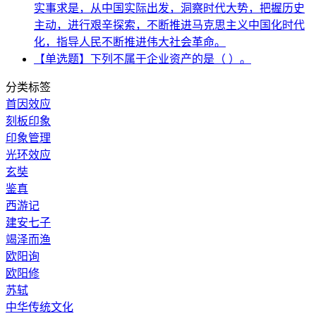
实事求是，从中国实际出发，洞察时代大势，把握历史
主动，进行艰辛探索，不断推进马克思主义中国化时代
化，指导人民不断推进伟大社会革命。
【单选题】下列不属于企业资产的是（ ）。
分类标签
首因效应
刻板印象
印象管理
光环效应
玄奘
鉴真
西游记
建安七子
竭泽而渔
欧阳询
欧阳修
苏轼
中华传统文化