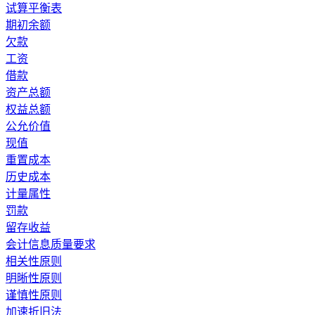
试算平衡表
期初余额
欠款
工资
借款
资产总额
权益总额
公允价值
现值
重置成本
历史成本
计量属性
罚款
留存收益
会计信息质量要求
相关性原则
明晰性原则
谨慎性原则
加速折旧法