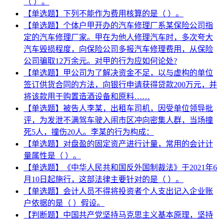
（ ）。
【单选题】下列不能作为费用核算的是（ ）。
【单选题】个体户甲开办的汽车修理厂系某保险公司指
定的汽车修理厂家。甲在为他人修理汽车时，多次夸大
汽车毁损程度，向保险公司多报汽车修理费用，从保险
公司骗取12万余元。对甲的行为应如何论处?
【单选题】甲公司为了解决资金不足，以与虚构的单位
签订供货合同的方法，向银行申请获得贷款200万元，并
将该款用于购置造酒设备和原料……
【单选题】被告人李某，出租车司机，因受单位领导批
评，为发泄不满驾车驶入闹市区冲向密集人群，当场撞
死5人，撞伤20人。李某的行为构成：
【单选题】对盘盈的固定资产进行计量，常用的会计计
量属性是（ ）。
【单选题】《中华人民共和国反外国制裁法》于2021年6
月10日起施行，这部法律主要针对的是（ ）。
【单选题】会计人员不得将投资者个人支出记入企业账
户依据的是（ ）假设。
【判断题】中国共产党坚持马克思主义基本原理，坚持