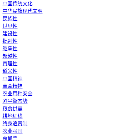
中国传统文化
中华民族现代文明
民族性
世界性
建设性
批判性
继承性
超越性
真理性
道义性
中国精神
革命精神
农业用种安全
紧平衡态势
粮食供需
耕地红线
终身追责制
农业强国
总抓手