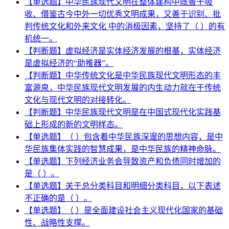
【单选题】中华民族现代文明在整体建构中既善于吸
收、借鉴古今中外一切优秀文明成果，又善于识别、批
判传统文化和外来文化 中的消极因素，坚持了（ ）的有
机统一。
【判断题】虚拟经济是实体经济发展的根基，实体经济
是虚拟经济的“助推器”。
【判断题】中华传统文化是中华民族现代文明形态的丰
富源泉，中华民族现代文明发展的内生动力就在于传统
文化与现代文明的对接转化。
【判断题】中华民族现代文明是在中国式现代化实践基
础上形成的新的文明样态。
【单选题】（ ）包含着中华民族深邃的思想内容，是中
华民族集体实践的智慧成果，是中华民族的精神命脉。
【单选题】下列经济业务会导致资产和负债同时增加的
是（ ）。
【单选题】关于总分类科目和明细分类科目，以下表述
不正确的是（ ）。
【单选题】（ ）是全面建设社会主义现代化国家的基础
性、战略性支撑。