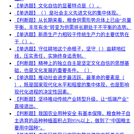
【单选题】文化自信的显著特点是（ ）。
【单选题】（ ）是社会主义先进文化的集中体现。
【判断题】从长期来看，粮食供需形势总体上已由“总量
平衡，丰年有余”转变为供需将长期处于不平衡的态势。
【单选题】新质生产力相较于传统生产力的主要优势在
于（ ）。
【单选题】守住耕地这个命根子，坚守（ ）亩耕地红
线，压实责任，实施终身追责制。
【判断题】精神上的独立自主是坚定文化自信的思想基
础，也是文化发展的重要条件。（ ）
【单选题】推动社会进步最活跃、最革命的要素是（
），既是国家现代化水平和程度的集中体现，也是影响
现代化进程的决定性因素。
【判断题】坚持推动传统产业转型升级，让“低端产业”
直接退出。
【判断题】我国农业用种安全 有基本保障，粮食种子自
主选育的品种种植面积占到95%以上，做到了“中国粮主
要用中国种”。