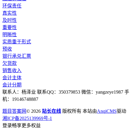
环保责任
真实性
及时性
重要性
明晰性
实质重于形式
预收
银行承兑汇票
欠货款
销售收入
会计主体
会计分期
联系人：杨泽业 联系QQ：350379853 微信：yangzeye1987 手
机：19146748887
题目答案网
© 2026
站长在线
版权所有 本站由
AnqiCMS
驱动
湘ICP备2025139969号-1
登录畅享更多权益