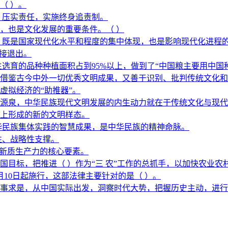
（ ）。
，压实责任，实施终身追责制。
，也是文化发展的重要条件。（ ）
，既是国家现代化水平和程度的集中体现，也是影响现代化进程
直接退出。
选育的品种种植面积占到95%以上，做到了“中国粮主要用中国
借鉴古今中外一切优秀文明成果，又善于识别、批判传统文化和外
虚拟经济的“助推器”。
源泉，中华民族现代文明发展的内生动力就在于传统文化与现代
上形成的新的文明样态。
华民族集体实践的智慧成果，是中华民族的精神命脉。
性、战略性支撑。
展新质生产力的核心要素。
强国目标，把推进（ ）作为“三 农”工作的总抓手，以加快农业
月10日起施行，这部法律主要针对的是（ ）。
事求是，从中国实际出发，洞察时代大势，把握历史主动，进行