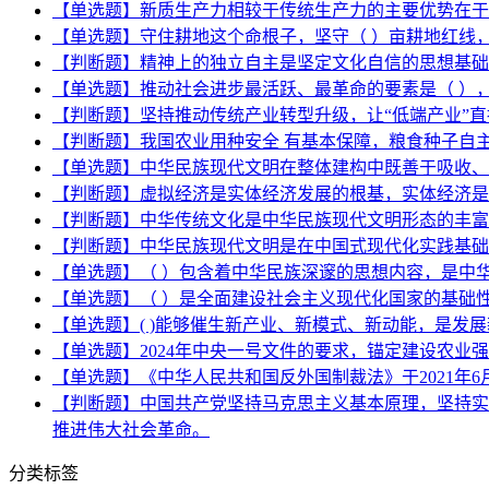
【单选题】新质生产力相较于传统生产力的主要优势在于
【单选题】守住耕地这个命根子，坚守（ ）亩耕地红线
【判断题】精神上的独立自主是坚定文化自信的思想基础
【单选题】推动社会进步最活跃、最革命的要素是（ ）
【判断题】坚持推动传统产业转型升级，让“低端产业”
【判断题】我国农业用种安全 有基本保障，粮食种子自主
【单选题】中华民族现代文明在整体建构中既善于吸收、
【判断题】虚拟经济是实体经济发展的根基，实体经济是
【判断题】中华传统文化是中华民族现代文明形态的丰富
【判断题】中华民族现代文明是在中国式现代化实践基础
【单选题】（ ）包含着中华民族深邃的思想内容，是中
【单选题】（ ）是全面建设社会主义现代化国家的基础
【单选题】( )能够催生新产业、新模式、新动能，是发
【单选题】2024年中央一号文件的要求，锚定建设农业
【单选题】《中华人民共和国反外国制裁法》于2021年6
【判断题】中国共产党坚持马克思主义基本原理，坚持实
推进伟大社会革命。
分类标签