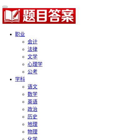
职业
会计
法律
文学
心理学
公考
学科
语文
数学
英语
政治
历史
地理
物理
化学