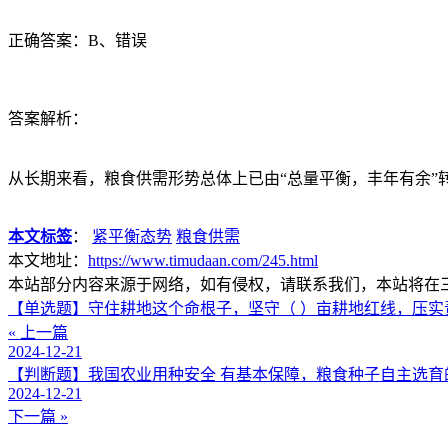
正确答案：B、错误
答案解析：
从长期来看，粮食供需形势总体上已由“总量平衡，丰年有余”
本文标签
：
紧平衡态势
粮食供需
本文地址：
https://www.timudaan.com/245.html
本站部分内容来源于网络，如有侵权，请联系我们，本站将在
【单选题】守住耕地这个命根子，坚守（ ）亩耕地红线，压实
« 上一篇
2024-12-21
【判断题】我国农业用种安全 有基本保障，粮食种子自主选育的
2024-12-21
下一篇 »