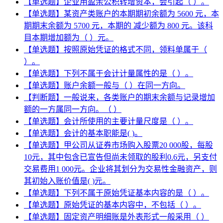
【单选题】企业用盈余公积转增资本，会引起（ ）。
【单选题】某资产类账户的本期期初余额为 5600 元，本
期期末余额为 5700 元，本期的 减少额为 800 元。该科
目本期增加额为（ ）元。
【单选题】按照原始凭证的格式不同，领料单属于（
）。
【单选题】下列不属于会计计量属性的是（ ）。
【单选题】账户余额一般与（ ）在同一方向。
【判断题】一般说来，各类账户的期末余额与记录增加
额的一方属同一方向。（ ）
【单选题】会计所使用的主要计量尺度是（ ）。
【单选题】会计的基本职能是( )。
【单选题】甲公司从证券市场购入股票20 000股，每股
10元，其中包含已宣告但尚未领取的股利0.6元，另支付
交易费用1 000元。企业将其划分为交易性金融资产，则
其初始入账价值是( )元。
【单选题】下列不属于原始凭证基本内容的是（ ）。
【单选题】原始凭证的基本内容中，不包括（ ）。
【单选题】固定资产明细账是外表形式一般采用（ ）