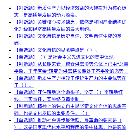
【判断题】新质生产力以经济效益的大幅提升为核心标
志，是高质量发展的动力源泉。
【判断题】关键核心技术缺乏，依然是我国产业结构优
化升级和经济高质量发展的最大制约。
【判断题】文化自信是历史自信、文明自信生成的基
础。
【单选题】文化自信的显著特点是（ ）。
【单选题】（ ）是社会主义先进文化的集中体现。
【判断题】从长期来看，粮食供需形势总体上已由“总量
平衡，丰年有余”转变为供需将长期处于不平衡的态势。
【单选题】新质生产力相较于传统生产力的主要优势在
于（ ）。
【单选题】守住耕地这个命根子，坚守（ ）亩耕地红
线，压实责任，实施终身追责制。
【判断题】精神上的独立自主是坚定文化自信的思想基
础，也是文化发展的重要条件。（ ）
【单选题】推动社会进步最活跃、最革命的要素是（
），既是国家现代化水平和程度的集中体现，也是影响