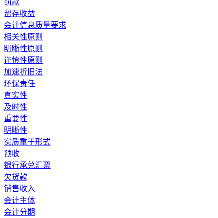
罚款
留存收益
会计信息质量要求
相关性原则
明晰性原则
谨慎性原则
加速折旧法
环保责任
真实性
及时性
重要性
明晰性
实质重于形式
预收
银行承兑汇票
欠货款
销售收入
会计主体
会计分期