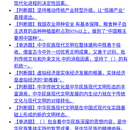
现代化进程的决定性因素。
【判断题】坚持推动传统产业转型升级，让“低端产业”
直接退出。
【判断题】我国农业用种安全 有基本保障，粮食种子自
主选育的品种种植面积占到95%以上，做到了“中国粮主
要用中国种”。
【单选题】中华民族现代文明在整体建构中既善于吸
收、借鉴古今中外一切优秀文明成果，又善于识别、批
判传统文化和外来文化 中的消极因素，坚持了（ ）的有
机统一。
【判断题】虚拟经济是实体经济发展的根基，实体经济
是虚拟经济的“助推器”。
【判断题】中华传统文化是中华民族现代文明形态的丰
富源泉，中华民族现代文明发展的内生动力就在于传统
文化与现代文明的对接转化。
【判断题】中华民族现代文明是在中国式现代化实践基
础上形成的新的文明样态。
【单选题】（ ）包含着中华民族深邃的思想内容，是中
华民族集体实践的智慧成果，是中华民族的精神命脉。