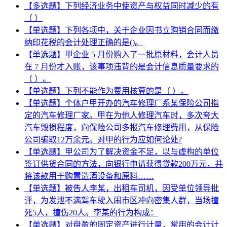
【多选题】下列经济业务中使资产与权益同时减少的有
（ ）
【单选题】下列各项中，关于企业因书立购销合同而缴
纳印花税的会计处理正确的是()。
【单选题】甲企业 5 月份购入了一批原材料，会计人员
在 7 月份才入账，该事项违背的是会计信息质量要求的
（ ）。
【单选题】下列不能作为费用核算的是（ ）。
【单选题】个体户甲开办的汽车修理厂系某保险公司指
定的汽车修理厂家。甲在为他人修理汽车时，多次夸大
汽车毁损程度，向保险公司多报汽车修理费用，从保险
公司骗取12万余元。对甲的行为应如何论处?
【单选题】甲公司为了解决资金不足，以与虚构的单位
签订供货合同的方法，向银行申请获得贷款200万元，并
将该款用于购置造酒设备和原料……
【单选题】被告人李某，出租车司机，因受单位领导批
评，为发泄不满驾车驶入闹市区冲向密集人群，当场撞
死5人，撞伤20人。李某的行为构成：
【单选题】对盘盈的固定资产进行计量，常用的会计计