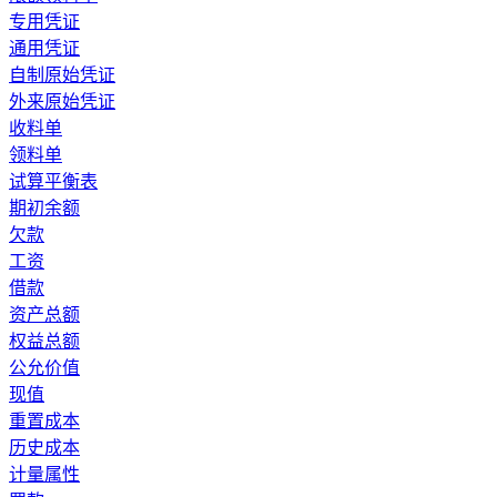
专用凭证
通用凭证
自制原始凭证
外来原始凭证
收料单
领料单
试算平衡表
期初余额
欠款
工资
借款
资产总额
权益总额
公允价值
现值
重置成本
历史成本
计量属性