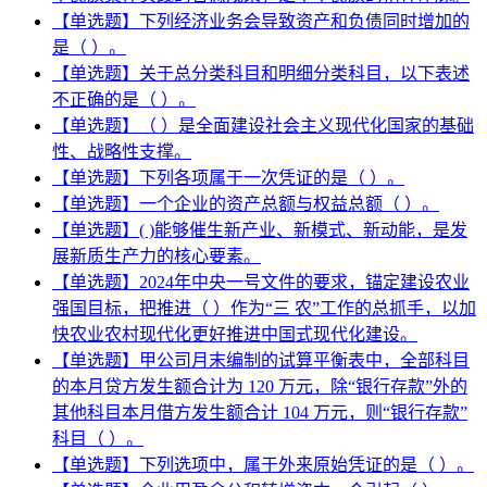
【单选题】下列经济业务会导致资产和负债同时增加的
是（ ）。
【单选题】关于总分类科目和明细分类科目，以下表述
不正确的是（ ）。
【单选题】（ ）是全面建设社会主义现代化国家的基础
性、战略性支撑。
【单选题】下列各项属于一次凭证的是（ ）。
【单选题】一个企业的资产总额与权益总额（ ）。
【单选题】( )能够催生新产业、新模式、新动能，是发
展新质生产力的核心要素。
【单选题】2024年中央一号文件的要求，锚定建设农业
强国目标，把推进（ ）作为“三 农”工作的总抓手，以加
快农业农村现代化更好推进中国式现代化建设。
【单选题】甲公司月末编制的试算平衡表中，全部科目
的本月贷方发生额合计为 120 万元，除“银行存款”外的
其他科目本月借方发生额合计 104 万元，则“银行存款”
科目（ ）。
【单选题】下列选项中，属于外来原始凭证的是（ ）。