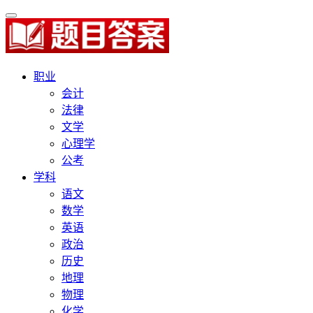
职业
会计
法律
文学
心理学
公考
学科
语文
数学
英语
政治
历史
地理
物理
化学