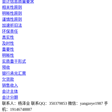
会计信息质量要求
相关性原则
明晰性原则
谨慎性原则
加速折旧法
环保责任
真实性
及时性
重要性
明晰性
实质重于形式
预收
银行承兑汇票
欠货款
销售收入
会计主体
会计分期
联系人：杨泽业 联系QQ：350379853 微信：yangzeye1987 手
机：19146748887