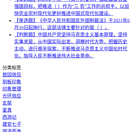
强国目标，把推进（ ）作为“三 农”工作的总抓手，以加
快农业农村现代化更好推进中国式现代化建设。
【单选题】《中华人民共和国反外国制裁法》于2021年6
月10日起施行，这部法律主要针对的是（ ）。
【判断题】中国共产党坚持马克思主义基本原理，坚持
实事求是，从中国实际出发，洞察时代大势，把握历史
主动，进行艰辛探索，不断推进马克思主义中国化时代
化，指导人民不断推进伟大社会革命。
分类标签
首因效应
刻板印象
印象管理
光环效应
玄奘
鉴真
西游记
建安七子
竭泽而渔