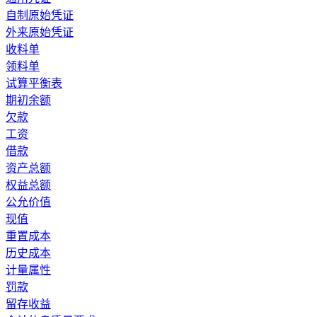
自制原始凭证
外来原始凭证
收料单
领料单
试算平衡表
期初余额
欠款
工资
借款
资产总额
权益总额
公允价值
现值
重置成本
历史成本
计量属性
罚款
留存收益