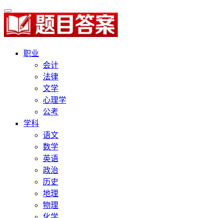
职业
会计
法律
文学
心理学
公考
学科
语文
数学
英语
政治
历史
地理
物理
化学