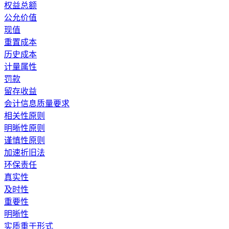
权益总额
公允价值
现值
重置成本
历史成本
计量属性
罚款
留存收益
会计信息质量要求
相关性原则
明晰性原则
谨慎性原则
加速折旧法
环保责任
真实性
及时性
重要性
明晰性
实质重于形式