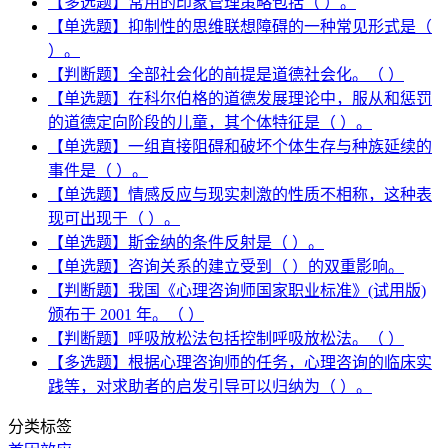
【多选题】常用的印象管理策略包括（ ）。
【单选题】抑制性的思维联想障碍的一种常见形式是（
）。
【判断题】全部社会化的前提是道德社会化。（ ）
【单选题】在科尔伯格的道德发展理论中，服从和惩罚
的道德定向阶段的儿童，其个体特征是（ ）。
【单选题】一组直接阻碍和破坏个体生存与种族延续的
事件是（ ）。
【单选题】情感反应与现实刺激的性质不相称，这种表
现可出现于（ ）。
【单选题】斯金纳的条件反射是（ ）。
【单选题】咨询关系的建立受到（ ）的双重影响。
【判断题】我国《心理咨询师国家职业标准》(试用版)
颁布于 2001 年。（ ）
【判断题】呼吸放松法包括控制呼吸放松法。（ ）
【多选题】根据心理咨询师的任务，心理咨询的临床实
践等，对求助者的启发引导可以归纳为（ ）。
分类标签