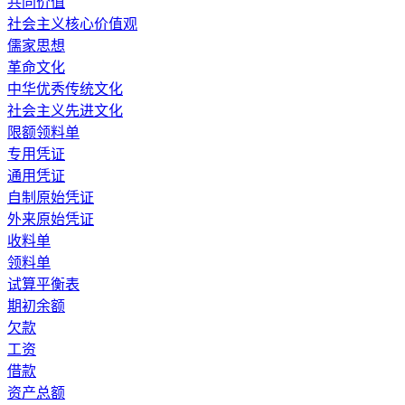
共同价值
社会主义核心价值观
儒家思想
革命文化
中华优秀传统文化
社会主义先进文化
限额领料单
专用凭证
通用凭证
自制原始凭证
外来原始凭证
收料单
领料单
试算平衡表
期初余额
欠款
工资
借款
资产总额