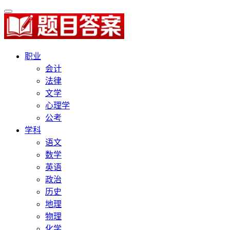
职业
会计
法律
文学
心理学
公考
学科
语文
数学
英语
政治
历史
地理
物理
化学