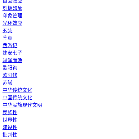
首因效应
刻板印象
印象管理
光环效应
玄奘
鉴真
西游记
建安七子
竭泽而渔
欧阳询
欧阳修
苏轼
中华传统文化
中国传统文化
中华民族现代文明
民族性
世界性
建设性
批判性