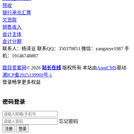
预收
银行承兑汇票
欠货款
销售收入
会计主体
会计分期
联系人：杨泽业 联系QQ：350379853 微信：yangzeye1987 手
机：19146748887
题目答案网
© 2026
站长在线
版权所有 本站由
AnqiCMS
驱动
湘ICP备2025139969号-1
登录畅享更多权益
密码登录
忘记密码
注册
登录