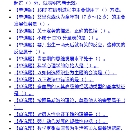
超过（ ）分，就表明答卷无效。
【单选题】16PF 在编制过程中主要使用了（ ）方法。
【单选题】艾里克森认为童年期（7 岁～12 岁）的主要
发展任务是（ ）。
【多选题】关于定势的描述，正确的包括（ ）。
【单选题】不属于 EPQ 分量表的是（ ）。
【单选题】婴儿出生一两天后就有笑的反应，这种笑的
反应属于（ ）。
【单选题】青春期的思维发展水平处于（ ）。
【单选题】科学心理学的创始人是（ ）。
【单选题】以如何选择职业为主题的会谈是（ ）。
【单选题】以下说法中错误的是（ ）。
【单选题】多血质的人其高级神经活动类型的基本特征
是（ ）。
【单选题】按照马斯洛的理论，尊重他人的需要属于（
）。
【单选题】对摄入性会谈正确的理解是（ ）。
【多选题】婴儿动作发展的规律性包括（ ）。
【单选题】数学家张益唐曾为生活所迫从事餐馆帮厨、