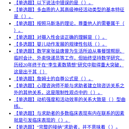
【单选题】以下说法中错误的是（ ）。
【单选题】多血质的人其高级神经活动类型的基本特征
是（ ）。
【单选题】按照马斯洛的理论，尊重他人的需要属于（
）。
【单选题】对摄入性会谈正确的理解是（ ）。
【多选题】婴儿动作发展的规律性包括（ ）。
【单选题】数学家张益唐曾为生活所迫从事餐馆帮厨、
临时会计、外卖快递员等工作，但始终坚持数学研究，
历经20年终于在“李生素数猜想”研究中取得重大突破，
这是出于其（ ）
【单选题】詹姆士的自尊公式是（ ）。
【单选题】心理咨询师不能与求助者建立除咨访关系之
外的其他关系，这是限制性观点中的（ ）。
【单选题】动机强度和活动效率的关系大致是（ ）型曲
线。
【单选题】与求助者的多数临床表现有内在联系的因素
就是引发临床表现的（ ）。
【单选题】“完整的接纳”求助者，并不意味着（ ）。