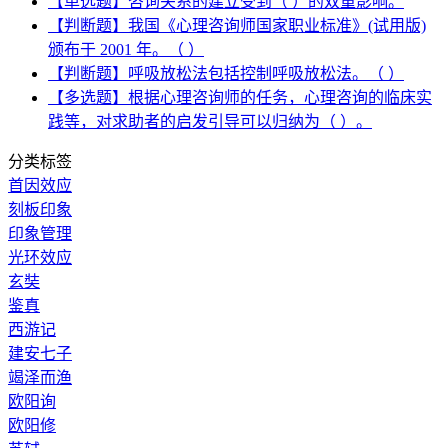
【单选题】咨询关系的建立受到（ ）的双重影响。
【判断题】我国《心理咨询师国家职业标准》(试用版)
颁布于 2001 年。（ ）
【判断题】呼吸放松法包括控制呼吸放松法。（ ）
【多选题】根据心理咨询师的任务，心理咨询的临床实
践等，对求助者的启发引导可以归纳为（ ）。
分类标签
首因效应
刻板印象
印象管理
光环效应
玄奘
鉴真
西游记
建安七子
竭泽而渔
欧阳询
欧阳修