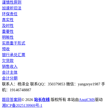
谨慎性原则
加速折旧法
环保责任
真实性
及时性
重要性
明晰性
实质重于形式
预收
银行承兑汇票
欠货款
销售收入
会计主体
会计分期
联系人：杨泽业 联系QQ：350379853 微信：yangzeye1987 手
机：19146748887
题目答案网
© 2026
站长在线
版权所有 本站由
AnqiCMS
驱动
湘ICP备2025139969号-1