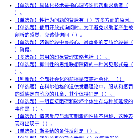
【单选题】具体化技术是指心理咨询师帮助求助者（
）。
【单选题】性行为问题的背后有（ ）等多方面的原因。
【单选题】使用开放式询问时，为了避免求助者产生被
剖析的感觉，应该使询问（ ）。
【单选题】咨询阶段中最核心、最重要的实质阶段是（
）阶段。
【多选题】常用的印象管理策略包括（ ）。
【单选题】抑制性的思维联想障碍的一种常见形式是（
）。
【判断题】全部社会化的前提是道德社会化。（ ）
【单选题】在科尔伯格的道德发展理论中，服从和惩罚
的道德定向阶段的儿童，其个体特征是（ ）。
【单选题】一组直接阻碍和破坏个体生存与种族延续的
事件是（ ）。
【单选题】情感反应与现实刺激的性质不相称，这种表
现可出现于（ ）。
【单选题】斯金纳的条件反射是（ ）。