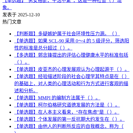
【单选题】“男女搭配，干活不累”，这是一种社会（ ）现
象。
发表于 2025-12-10
热门文章
【判断题】多疑嫉妒属于社会环境性压力源。（ ）
【单选题】如果 SCL-90 采用 0～4 的 5 级评分，筛选阳
性的标准是总分超过（ ）。
【多选题】郭念锋提出的评估心理健康水平的标准包括
（ ）。
【单选题】皮亚杰的心理发展观认为心理起源于（ ）。
【单选题】经验描述阶段的社会心理学其特点是在（ ）
的基础上，对人类的心理活动和行为方式进行客观的描
述和分析。
【单选题】MMPI 的编制方法属于（ ）。
【单选题】柯尔伯格研究道德发展的方法是（ ）。
【单选题】在人本主义看来，“存在焦虑”是（ ）。
【单选题】个体发展的第一反抗期大约发生在（ ）。
【单选题】由他人的判断所反应的自我概念，称为（