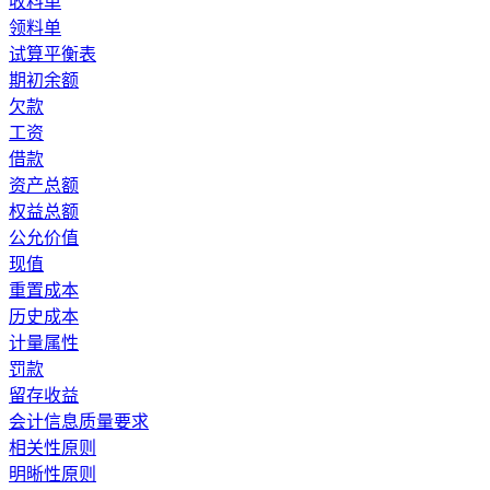
收料单
领料单
试算平衡表
期初余额
欠款
工资
借款
资产总额
权益总额
公允价值
现值
重置成本
历史成本
计量属性
罚款
留存收益
会计信息质量要求
相关性原则
明晰性原则