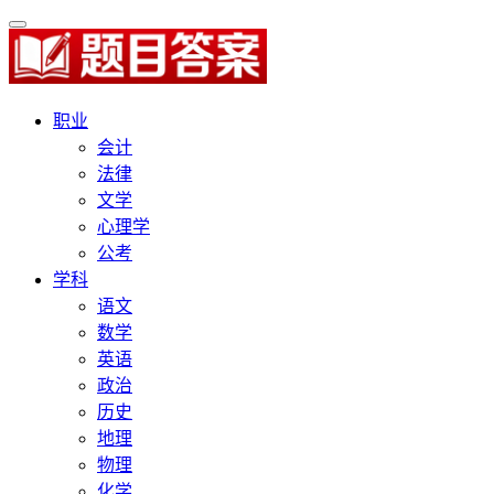
职业
会计
法律
文学
心理学
公考
学科
语文
数学
英语
政治
历史
地理
物理
化学