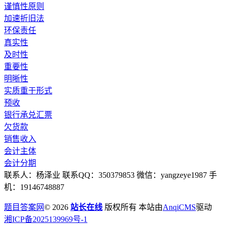
谨慎性原则
加速折旧法
环保责任
真实性
及时性
重要性
明晰性
实质重于形式
预收
银行承兑汇票
欠货款
销售收入
会计主体
会计分期
联系人：杨泽业 联系QQ：350379853 微信：yangzeye1987 手
机：19146748887
题目答案网
© 2026
站长在线
版权所有 本站由
AnqiCMS
驱动
湘ICP备2025139969号-1