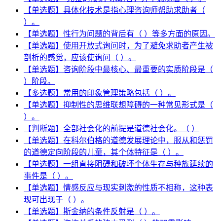
【单选题】具体化技术是指心理咨询师帮助求助者（
）。
【单选题】性行为问题的背后有（ ）等多方面的原因。
【单选题】使用开放式询问时，为了避免求助者产生被
剖析的感觉，应该使询问（ ）。
【单选题】咨询阶段中最核心、最重要的实质阶段是（
）阶段。
【多选题】常用的印象管理策略包括（ ）。
【单选题】抑制性的思维联想障碍的一种常见形式是（
）。
【判断题】全部社会化的前提是道德社会化。（ ）
【单选题】在科尔伯格的道德发展理论中，服从和惩罚
的道德定向阶段的儿童，其个体特征是（ ）。
【单选题】一组直接阻碍和破坏个体生存与种族延续的
事件是（ ）。
【单选题】情感反应与现实刺激的性质不相称，这种表
现可出现于（ ）。
【单选题】斯金纳的条件反射是（ ）。