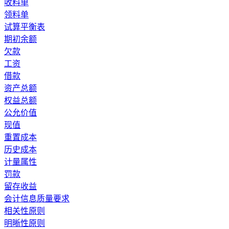
收料单
领料单
试算平衡表
期初余额
欠款
工资
借款
资产总额
权益总额
公允价值
现值
重置成本
历史成本
计量属性
罚款
留存收益
会计信息质量要求
相关性原则
明晰性原则