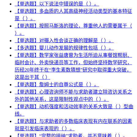
【单选题】以下说法中错误的是（ ）。
【单选题】多血质的人其高级神经活动类型的基本特征
是（ ）。
【单选题】按照马斯洛的理论，尊重他人的需要属于（
）。
【单选题】对摄入性会谈正确的理解是（ ）。
【多选题】婴儿动作发展的规律性包括（ ）。
【单选题】数学家张益唐曾为生活所迫从事餐馆帮厨、
临时会计、外卖快递员等工作，但始终坚持数学研究，
历经20年终于在“李生素数猜想”研究中取得重大突破，
这是出于其（ ）
【单选题】詹姆士的自尊公式是（ ）。
【单选题】心理咨询师不能与求助者建立除咨访关系之
外的其他关系，这是限制性观点中的（ ）。
【单选题】动机强度和活动效率的关系大致是（ ）型曲
线。
【单选题】与求助者的多数临床表现有内在联系的因素
就是引发临床表现的（ ）。
【单选题】“完整的接纳”求助者，并不意味着（ ）。