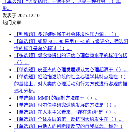
【单选题】“男女搭配，干活不累”，这是一种社会（ ）现
象。
发表于 2025-12-10
热门文章
【判断题】多疑嫉妒属于社会环境性压力源。（ ）
【单选题】如果 SCL-90 采用 0～4 的 5 级评分，筛选阳
性的标准是总分超过（ ）。
【多选题】郭念锋提出的评估心理健康水平的标准包括
（ ）。
【单选题】皮亚杰的心理发展观认为心理起源于（ ）。
【单选题】经验描述阶段的社会心理学其特点是在（ ）
的基础上，对人类的心理活动和行为方式进行客观的描
述和分析。
【单选题】MMPI 的编制方法属于（ ）。
【单选题】柯尔伯格研究道德发展的方法是（ ）。
【单选题】在人本主义看来，“存在焦虑”是（ ）。
【单选题】个体发展的第一反抗期大约发生在（ ）。
【单选题】由他人的判断所反应的自我概念，称为（