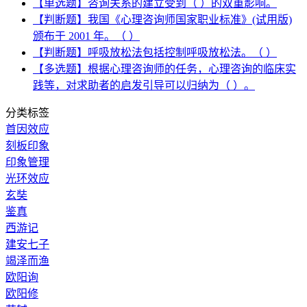
【单选题】咨询关系的建立受到（ ）的双重影响。
【判断题】我国《心理咨询师国家职业标准》(试用版)
颁布于 2001 年。（ ）
【判断题】呼吸放松法包括控制呼吸放松法。（ ）
【多选题】根据心理咨询师的任务，心理咨询的临床实
践等，对求助者的启发引导可以归纳为（ ）。
分类标签
首因效应
刻板印象
印象管理
光环效应
玄奘
鉴真
西游记
建安七子
竭泽而渔
欧阳询
欧阳修