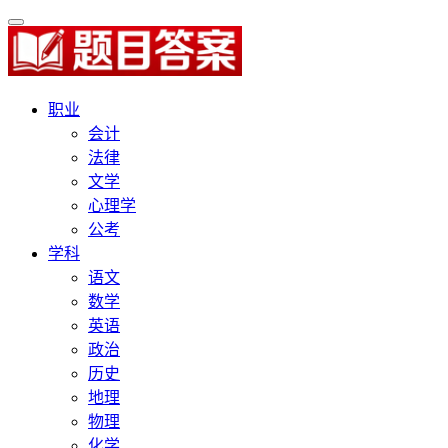
职业
会计
法律
文学
心理学
公考
学科
语文
数学
英语
政治
历史
地理
物理
化学