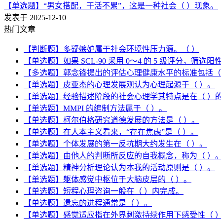
【单选题】“男女搭配，干活不累”，这是一种社会（ ）现象。
发表于 2025-12-10
热门文章
【判断题】多疑嫉妒属于社会环境性压力源。（ ）
【单选题】如果 SCL-90 采用 0～4 的 5 级评分，筛
【多选题】郭念锋提出的评估心理健康水平的标准包括（
【单选题】皮亚杰的心理发展观认为心理起源于（ ）。
【单选题】经验描述阶段的社会心理学其特点是在（ ）
【单选题】MMPI 的编制方法属于（ ）。
【单选题】柯尔伯格研究道德发展的方法是（ ）。
【单选题】在人本主义看来，“存在焦虑”是（ ）。
【单选题】个体发展的第一反抗期大约发生在（ ）。
【单选题】由他人的判断所反应的自我概念，称为（ ）
【单选题】精神分析理论认为本我的活动原则是（ ）。
【单选题】躯体感觉中枢位于大脑皮层的（ ）。
【单选题】短程心理咨询一般在（ ）内完成。
【单选题】遗忘的进程通常是（ ）。
【单选题】感觉适应指在外界刺激持续作用下感受性（ 