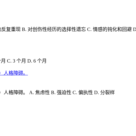
复重现 B. 对创伤性经历的选择性遗忘 C. 情感的钝化和回避 
. 3 个月 D. 6 个月
）人格障碍。
。 A. 焦虑性 B. 强迫性 C. 偏执性 D. 分裂样