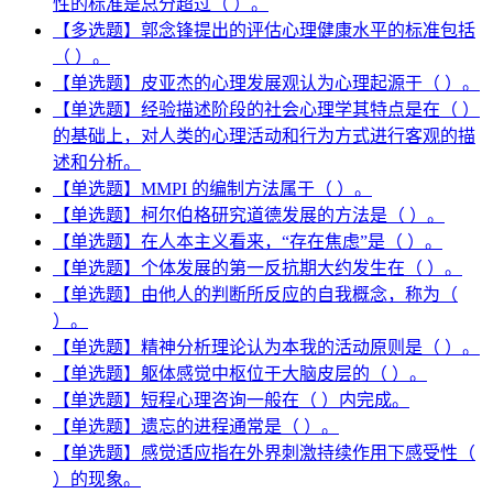
性的标准是总分超过（ ）。
【多选题】郭念锋提出的评估心理健康水平的标准包括
（ ）。
【单选题】皮亚杰的心理发展观认为心理起源于（ ）。
【单选题】经验描述阶段的社会心理学其特点是在（ ）
的基础上，对人类的心理活动和行为方式进行客观的描
述和分析。
【单选题】MMPI 的编制方法属于（ ）。
【单选题】柯尔伯格研究道德发展的方法是（ ）。
【单选题】在人本主义看来，“存在焦虑”是（ ）。
【单选题】个体发展的第一反抗期大约发生在（ ）。
【单选题】由他人的判断所反应的自我概念，称为（
）。
【单选题】精神分析理论认为本我的活动原则是（ ）。
【单选题】躯体感觉中枢位于大脑皮层的（ ）。
【单选题】短程心理咨询一般在（ ）内完成。
【单选题】遗忘的进程通常是（ ）。
【单选题】感觉适应指在外界刺激持续作用下感受性（
）的现象。