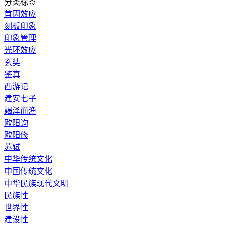
分类标签
首因效应
刻板印象
印象管理
光环效应
玄奘
鉴真
西游记
建安七子
竭泽而渔
欧阳询
欧阳修
苏轼
中华传统文化
中国传统文化
中华民族现代文明
民族性
世界性
建设性