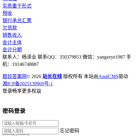
实质重于形式
预收
银行承兑汇票
欠货款
销售收入
会计主体
会计分期
联系人：杨泽业 联系QQ：350379853 微信：yangzeye1987 手
机：19146748887
题目答案网
© 2026
站长在线
版权所有 本站由
AnqiCMS
驱动
湘ICP备2025139969号-1
登录畅享更多权益
密码登录
忘记密码