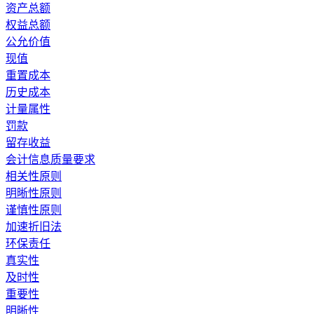
资产总额
权益总额
公允价值
现值
重置成本
历史成本
计量属性
罚款
留存收益
会计信息质量要求
相关性原则
明晰性原则
谨慎性原则
加速折旧法
环保责任
真实性
及时性
重要性
明晰性