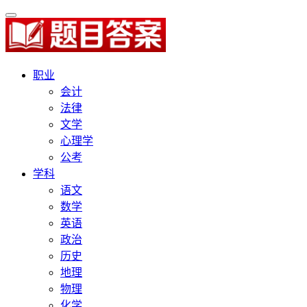
职业
会计
法律
文学
心理学
公考
学科
语文
数学
英语
政治
历史
地理
物理
化学