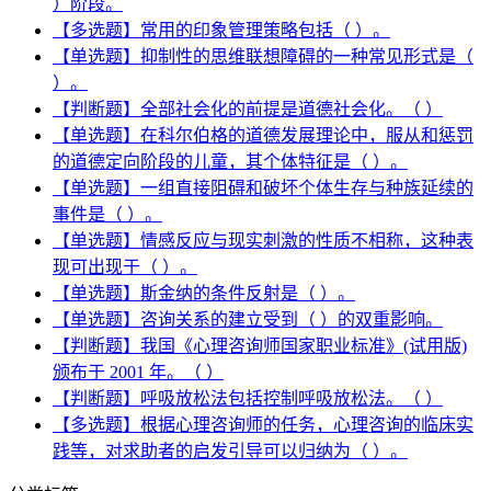
）阶段。
【多选题】常用的印象管理策略包括（ ）。
【单选题】抑制性的思维联想障碍的一种常见形式是（
）。
【判断题】全部社会化的前提是道德社会化。（ ）
【单选题】在科尔伯格的道德发展理论中，服从和惩罚
的道德定向阶段的儿童，其个体特征是（ ）。
【单选题】一组直接阻碍和破坏个体生存与种族延续的
事件是（ ）。
【单选题】情感反应与现实刺激的性质不相称，这种表
现可出现于（ ）。
【单选题】斯金纳的条件反射是（ ）。
【单选题】咨询关系的建立受到（ ）的双重影响。
【判断题】我国《心理咨询师国家职业标准》(试用版)
颁布于 2001 年。（ ）
【判断题】呼吸放松法包括控制呼吸放松法。（ ）
【多选题】根据心理咨询师的任务，心理咨询的临床实
践等，对求助者的启发引导可以归纳为（ ）。