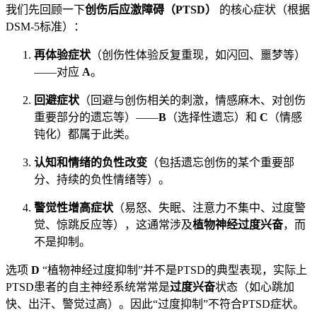
我们先回顾一下
创伤后应激障碍（PTSD）
的核心症状（根据
DSM-5标准）：
再体验症状
（创伤性体验反复重现，如闪回、噩梦等）
——对应
A
。
回避症状
（回避与创伤相关的刺激，情感麻木、对创伤
重要部分的遗忘等）——
B
（选择性遗忘）和
C
（情感
钝化）都属于此类。
认知和情绪的负性改变
（包括遗忘创伤的某个重要部
分、持续的负性情绪等）。
警觉性增高症状
（易怒、失眠、注意力不集中、过度警
觉、惊跳反应等），这通常涉及
植物神经过度兴奋
，而
不是抑制。
选项
D
“植物神经过度抑制”并不是PTSD的典型表现，实际上
PTSD患者的自主神经系统常常是
过度兴奋
状态（如心跳加
快、出汗、警觉过高）。因此“过度抑制”不符合PTSD症状。