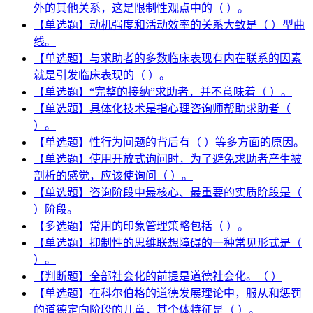
外的其他关系，这是限制性观点中的（ ）。
【单选题】动机强度和活动效率的关系大致是（ ）型曲
线。
【单选题】与求助者的多数临床表现有内在联系的因素
就是引发临床表现的（ ）。
【单选题】“完整的接纳”求助者，并不意味着（ ）。
【单选题】具体化技术是指心理咨询师帮助求助者（
）。
【单选题】性行为问题的背后有（ ）等多方面的原因。
【单选题】使用开放式询问时，为了避免求助者产生被
剖析的感觉，应该使询问（ ）。
【单选题】咨询阶段中最核心、最重要的实质阶段是（
）阶段。
【多选题】常用的印象管理策略包括（ ）。
【单选题】抑制性的思维联想障碍的一种常见形式是（
）。
【判断题】全部社会化的前提是道德社会化。（ ）
【单选题】在科尔伯格的道德发展理论中，服从和惩罚
的道德定向阶段的儿童，其个体特征是（ ）。