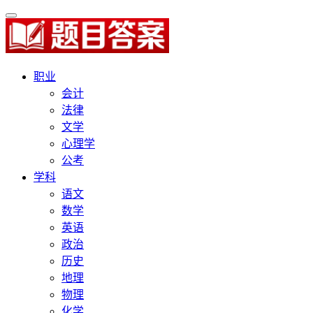
职业
会计
法律
文学
心理学
公考
学科
语文
数学
英语
政治
历史
地理
物理
化学