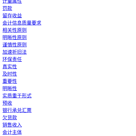
计量属性
罚款
留存收益
会计信息质量要求
相关性原则
明晰性原则
谨慎性原则
加速折旧法
环保责任
真实性
及时性
重要性
明晰性
实质重于形式
预收
银行承兑汇票
欠货款
销售收入
会计主体