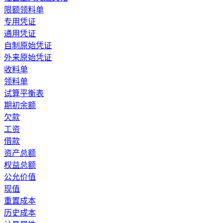
限额领料单
专用凭证
通用凭证
自制原始凭证
外来原始凭证
收料单
领料单
试算平衡表
期初余额
欠款
工资
借款
资产总额
权益总额
公允价值
现值
重置成本
历史成本