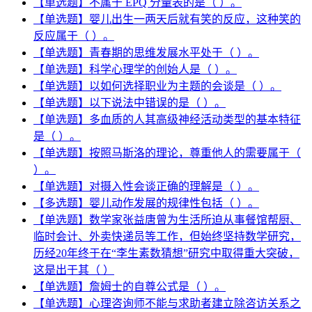
【单选题】不属于 EPQ 分量表的是（ ）。
【单选题】婴儿出生一两天后就有笑的反应，这种笑的
反应属于（ ）。
【单选题】青春期的思维发展水平处于（ ）。
【单选题】科学心理学的创始人是（ ）。
【单选题】以如何选择职业为主题的会谈是（ ）。
【单选题】以下说法中错误的是（ ）。
【单选题】多血质的人其高级神经活动类型的基本特征
是（ ）。
【单选题】按照马斯洛的理论，尊重他人的需要属于（
）。
【单选题】对摄入性会谈正确的理解是（ ）。
【多选题】婴儿动作发展的规律性包括（ ）。
【单选题】数学家张益唐曾为生活所迫从事餐馆帮厨、
临时会计、外卖快递员等工作，但始终坚持数学研究，
历经20年终于在“李生素数猜想”研究中取得重大突破，
这是出于其（ ）
【单选题】詹姆士的自尊公式是（ ）。
【单选题】心理咨询师不能与求助者建立除咨访关系之