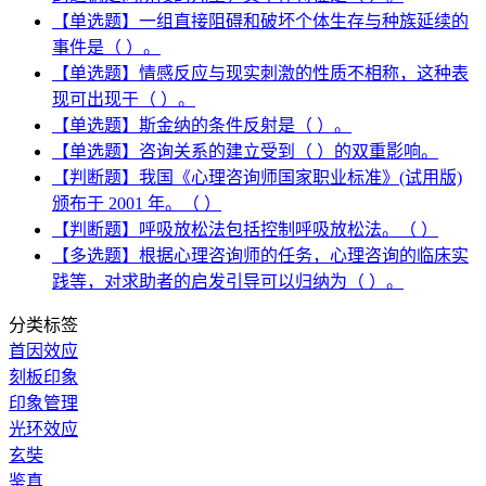
【单选题】一组直接阻碍和破坏个体生存与种族延续的
事件是（ ）。
【单选题】情感反应与现实刺激的性质不相称，这种表
现可出现于（ ）。
【单选题】斯金纳的条件反射是（ ）。
【单选题】咨询关系的建立受到（ ）的双重影响。
【判断题】我国《心理咨询师国家职业标准》(试用版)
颁布于 2001 年。（ ）
【判断题】呼吸放松法包括控制呼吸放松法。（ ）
【多选题】根据心理咨询师的任务，心理咨询的临床实
践等，对求助者的启发引导可以归纳为（ ）。
分类标签
首因效应
刻板印象
印象管理
光环效应
玄奘
鉴真