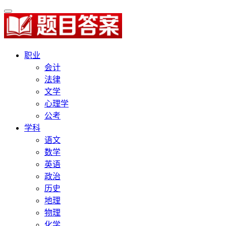
职业
会计
法律
文学
心理学
公考
学科
语文
数学
英语
政治
历史
地理
物理
化学