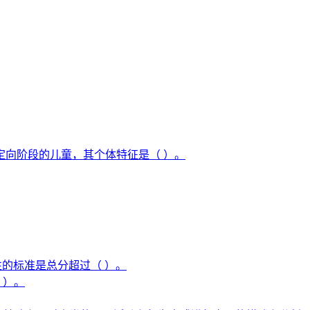
定向阶段的儿童，其个体特征是（ ）。
选阳性的标准是总分超过（ ）。
 ）。