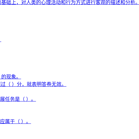
的基础上，对人类的心理活动和行为方式进行客观的描述和分析
。
）的现象。
得分超过（ ）分，就表明答卷无效。
发展任务是（ ）。
应属于（ ）。