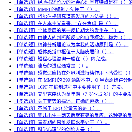
【单选题】经验描述阶段的社会心理学其特点是在（ ）
【单选题】MMPI 的编制方法属于（ ）。
【单选题】柯尔伯格研究道德发展的方法是（ ）。
【单选题】在人本主义看来，“存在焦虑”是（ ）。
【单选题】个体发展的第一反抗期大约发生在（ ）。
【单选题】由他人的判断所反应的自我概念，称为（ ）
【单选题】精神分析理论认为本我的活动原则是（ ）。
【单选题】躯体感觉中枢位于大脑皮层的（ ）。
【单选题】短程心理咨询一般在（ ）内完成。
【单选题】遗忘的进程通常是（ ）。
【单选题】感觉适应指在外界刺激持续作用下感受性（ 
【单选题】在 MMPI 的 399 题版本中，Q 量表原始
【单选题】16PF 在编制过程中主要使用了（ ）方法。
【单选题】艾里克森认为童年期（7 岁～12 岁）的主要
【多选题】关于定势的描述，正确的包括（ ）。
【单选题】不属于 EPQ 分量表的是（ ）。
【单选题】婴儿出生一两天后就有笑的反应，这种笑的反
【单选题】青春期的思维发展水平处于（ ）。
【单选题】科学心理学的创始人是（ ）。