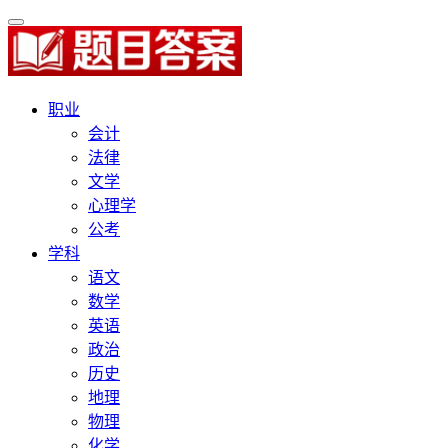
职业
会计
法律
文学
心理学
公考
学科
语文
数学
英语
政治
历史
地理
物理
化学