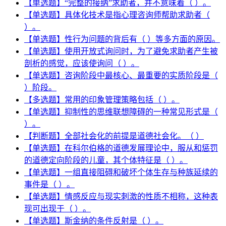
【单选题】“完整的接纳”求助者，并不意味着（ ）。
【单选题】具体化技术是指心理咨询师帮助求助者（
）。
【单选题】性行为问题的背后有（ ）等多方面的原因。
【单选题】使用开放式询问时，为了避免求助者产生被
剖析的感觉，应该使询问（ ）。
【单选题】咨询阶段中最核心、最重要的实质阶段是（
）阶段。
【多选题】常用的印象管理策略包括（ ）。
【单选题】抑制性的思维联想障碍的一种常见形式是（
）。
【判断题】全部社会化的前提是道德社会化。（ ）
【单选题】在科尔伯格的道德发展理论中，服从和惩罚
的道德定向阶段的儿童，其个体特征是（ ）。
【单选题】一组直接阻碍和破坏个体生存与种族延续的
事件是（ ）。
【单选题】情感反应与现实刺激的性质不相称，这种表
现可出现于（ ）。
【单选题】斯金纳的条件反射是（ ）。