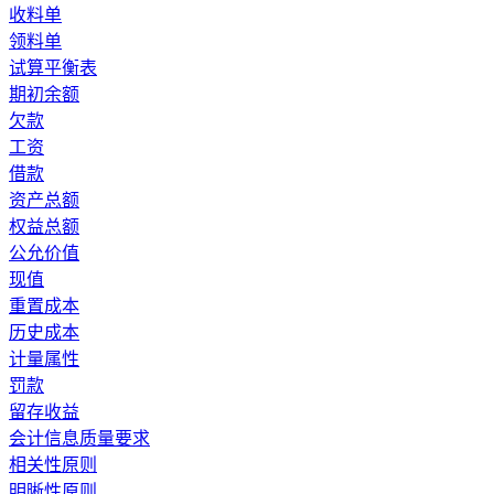
收料单
领料单
试算平衡表
期初余额
欠款
工资
借款
资产总额
权益总额
公允价值
现值
重置成本
历史成本
计量属性
罚款
留存收益
会计信息质量要求
相关性原则
明晰性原则