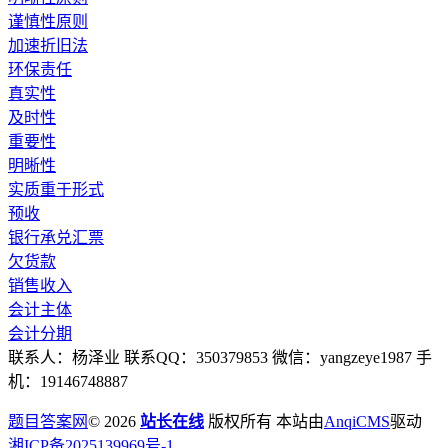
谨慎性原则
加速折旧法
环保责任
真实性
及时性
重要性
明晰性
实质重于形式
预收
银行承兑汇票
欠货款
销售收入
会计主体
会计分期
联系人：杨泽业 联系QQ：350379853 微信：yangzeye1987 手
机：19146748887
题目答案网
© 2026
站长在线
版权所有 本站由
AnqiCMS
驱动
湘ICP备2025139969号-1