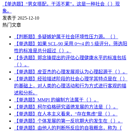
【单选题】“男女搭配，干活不累”，这是一种社会（ ）现
象。
发表于 2025-12-10
热门文章
【判断题】多疑嫉妒属于社会环境性压力源。（ ）
【单选题】如果 SCL-90 采用 0～4 的 5 级评分，筛选阳
性的标准是总分超过（ ）。
【多选题】郭念锋提出的评估心理健康水平的标准包括
（ ）。
【单选题】皮亚杰的心理发展观认为心理起源于（ ）。
【单选题】经验描述阶段的社会心理学其特点是在（ ）
的基础上，对人类的心理活动和行为方式进行客观的描
述和分析。
【单选题】MMPI 的编制方法属于（ ）。
【单选题】柯尔伯格研究道德发展的方法是（ ）。
【单选题】在人本主义看来，“存在焦虑”是（ ）。
【单选题】个体发展的第一反抗期大约发生在（ ）。
【单选题】由他人的判断所反应的自我概念，称为（