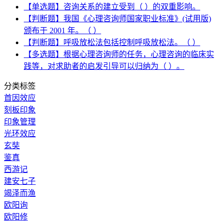
【单选题】咨询关系的建立受到（ ）的双重影响。
【判断题】我国《心理咨询师国家职业标准》(试用版)
颁布于 2001 年。（ ）
【判断题】呼吸放松法包括控制呼吸放松法。（ ）
【多选题】根据心理咨询师的任务，心理咨询的临床实
践等，对求助者的启发引导可以归纳为（ ）。
分类标签
首因效应
刻板印象
印象管理
光环效应
玄奘
鉴真
西游记
建安七子
竭泽而渔
欧阳询
欧阳修