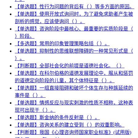
【单选题】性行为问题的背后有（ ）等多方面的原因。
【单选题】使用开放式询问时，为了避免求助者产生被
剖析的感觉，应该使询问（ ）。
【单选题】咨询阶段中最核心、最重要的实质阶段是（
）阶段。
【多选题】常用的印象管理策略包括（ ）。
【单选题】抑制性的思维联想障碍的一种常见形式是（
）。
【判断题】全部社会化的前提是道德社会化。（ ）
【单选题】在科尔伯格的道德发展理论中，服从和惩罚
的道德定向阶段的儿童，其个体特征是（ ）。
【单选题】一组直接阻碍和破坏个体生存与种族延续的
事件是（ ）。
【单选题】情感反应与现实刺激的性质不相称，这种表
现可出现于（ ）。
【单选题】斯金纳的条件反射是（ ）。
【单选题】咨询关系的建立受到（ ）的双重影响。
【判断题】我国《心理咨询师国家职业标准》(试用版)