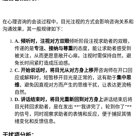
在心理咨询的会谈过程中，目光注视的方式会影响咨询关系和
沟通效果，其一般规律如下：
A. 倾听时，注视对方双眼
倾听阶段注视求助者的双眼，
传递的是
专注、接纳与尊重
的态度，能让求助者感受到
被关注，从而更愿意敞开心扉。注视时需保持自然，避
免长时间紧盯造成压迫感。
C. 开始说话时，将目光从对方身上移开
咨询师在开口回
应或解释时，短暂移开目光是正常的，这有助于
集中思
维
，避免因直视对方而产生的思维干扰，让表达更流畅
自然。
D. 讲话结束时，将目光重新回到对方身上
讲话结束后将
目光转回求助者，是在发出 **“我讲完了，轮到你了”**
的信号，同时观察求助者的表情和反应，便于捕捉其情
绪变化和反馈信息。
干扰项分析：