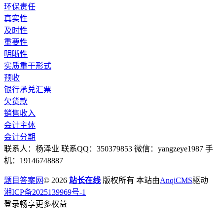
环保责任
真实性
及时性
重要性
明晰性
实质重于形式
预收
银行承兑汇票
欠货款
销售收入
会计主体
会计分期
联系人：杨泽业 联系QQ：350379853 微信：yangzeye1987 手
机：19146748887
题目答案网
© 2026
站长在线
版权所有 本站由
AnqiCMS
驱动
湘ICP备2025139969号-1
登录畅享更多权益