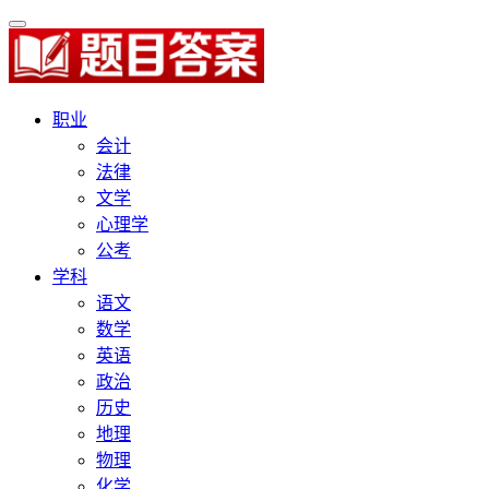
职业
会计
法律
文学
心理学
公考
学科
语文
数学
英语
政治
历史
地理
物理
化学