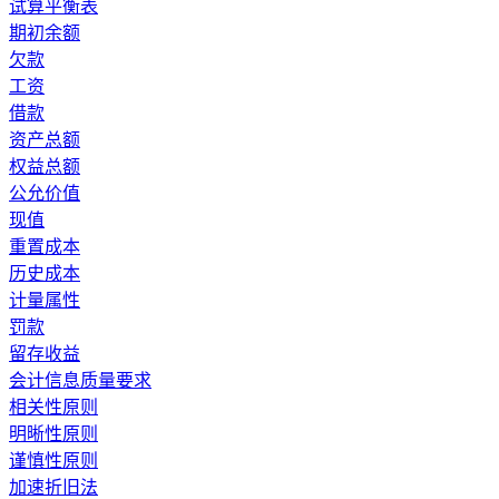
试算平衡表
期初余额
欠款
工资
借款
资产总额
权益总额
公允价值
现值
重置成本
历史成本
计量属性
罚款
留存收益
会计信息质量要求
相关性原则
明晰性原则
谨慎性原则
加速折旧法