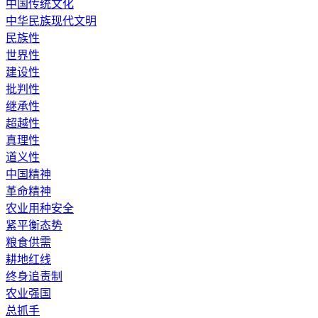
中国传统文化
中华民族现代文明
民族性
世界性
建设性
批判性
继承性
超越性
真理性
道义性
中国精神
革命精神
农业用种安全
紧平衡态势
粮食供需
耕地红线
终身追责制
农业强国
总抓手