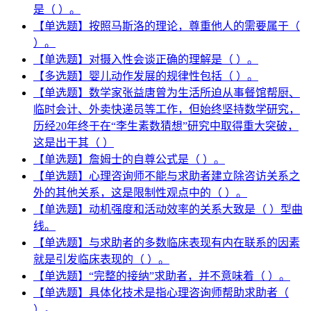
是（ ）。
【单选题】按照马斯洛的理论，尊重他人的需要属于（
）。
【单选题】对摄入性会谈正确的理解是（ ）。
【多选题】婴儿动作发展的规律性包括（ ）。
【单选题】数学家张益唐曾为生活所迫从事餐馆帮厨、
临时会计、外卖快递员等工作，但始终坚持数学研究，
历经20年终于在“李生素数猜想”研究中取得重大突破，
这是出于其（ ）
【单选题】詹姆士的自尊公式是（ ）。
【单选题】心理咨询师不能与求助者建立除咨访关系之
外的其他关系，这是限制性观点中的（ ）。
【单选题】动机强度和活动效率的关系大致是（ ）型曲
线。
【单选题】与求助者的多数临床表现有内在联系的因素
就是引发临床表现的（ ）。
【单选题】“完整的接纳”求助者，并不意味着（ ）。
【单选题】具体化技术是指心理咨询师帮助求助者（
）。