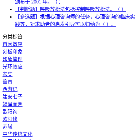
颁布于 2001 年。（ ）
【判断题】呼吸放松法包括控制呼吸放松法。（ ）
【多选题】根据心理咨询师的任务，心理咨询的临床实
践等，对求助者的启发引导可以归纳为（ ）。
分类标签
首因效应
刻板印象
印象管理
光环效应
玄奘
鉴真
西游记
建安七子
竭泽而渔
欧阳询
欧阳修
苏轼
中华传统文化