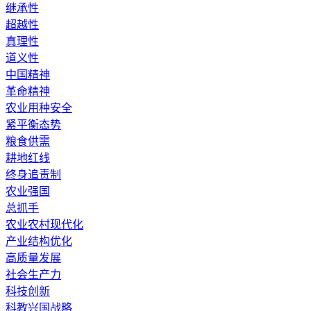
继承性
超越性
真理性
道义性
中国精神
革命精神
农业用种安全
紧平衡态势
粮食供需
耕地红线
终身追责制
农业强国
总抓手
农业农村现代化
产业结构优化
高质量发展
社会生产力
科技创新
科教兴国战略