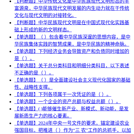
【判断题】中华传统文化是中华民族现代文明形态的丰
富源泉，中华民族现代文明发展的内生动力就在于传统
文化与现代文明的对接转化。
【判断题】中华民族现代文明是在中国式现代化实践基
础上形成的新的文明样态。
【单选题】（ ）包含着中华民族深邃的思想内容，是中
华民族集体实践的智慧成果，是中华民族的精神命脉。
【单选题】下列经济业务会导致资产和负债同时增加的
是（ ）。
【单选题】关于总分类科目和明细分类科目，以下表述
不正确的是（ ）。
【单选题】（ ）是全面建设社会主义现代化国家的基础
性、战略性支撑。
【单选题】下列各项属于一次凭证的是（ ）。
【单选题】一个企业的资产总额与权益总额（ ）。
【单选题】( )能够催生新产业、新模式、新动能，是发
展新质生产力的核心要素。
【单选题】2024年中央一号文件的要求，锚定建设农业
强国目标，把推进（ ）作为“三 农”工作的总抓手，以加