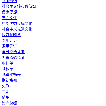
共同价值
社会主义核心价值观
儒家思想
革命文化
中华优秀传统文化
社会主义先进文化
限额领料单
专用凭证
通用凭证
自制原始凭证
外来原始凭证
收料单
领料单
试算平衡表
期初余额
欠款
工资
借款
资产总额