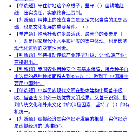
【单选题】守住耕地这个命根子，坚守（ ）亩耕地红
线，压实责任，实施终身追责制。
【判断题】精神上的独立自主是坚定文化自信的思想基
础，也是文化发展的重要条件。（ ）
【单选题】推动社会进步最活跃、最革命的要素是（
），既是国家现代化水平和程度的集中体现，也是影响
现代化进程的决定性因素。
【判断题】坚持推动传统产业转型升级，让“低端产业”
直接退出。
【判断题】我国农业用种安全 有基本保障，粮食种子自
主选育的品种种植面积占到95%以上，做到了“中国粮主
要用中国种”。
【单选题】中华民族现代文明在整体建构中既善于吸
收、借鉴古今中外一切优秀文明成果，又善于识别、批
判传统文化和外来文化 中的消极因素，坚持了（ ）的有
机统一。
【判断题】虚拟经济是实体经济发展的根基，实体经济
是虚拟经济的“助推器”。