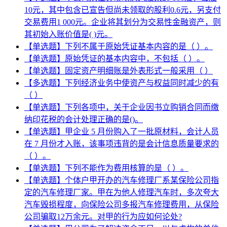
10元，其中包含已宣告但尚未领取的股利0.6元，另支付
交易费用1 000元。企业将其划分为交易性金融资产，则
其初始入账价值是( )元。
【单选题】下列不属于原始凭证基本内容的是（ ）。
【单选题】原始凭证的基本内容中，不包括（ ）。
【单选题】固定资产明细账是外表形式一般采用（ ）
【多选题】下列经济业务中使资产与权益同时减少的有
（ ）
【单选题】下列各项中，关于企业因书立购销合同而缴
纳印花税的会计处理正确的是()。
【单选题】甲企业 5 月份购入了一批原材料，会计人员
在 7 月份才入账，该事项违背的是会计信息质量要求的
（ ）。
【单选题】下列不能作为费用核算的是（ ）。
【单选题】个体户甲开办的汽车修理厂系某保险公司指
定的汽车修理厂家。甲在为他人修理汽车时，多次夸大
汽车毁损程度，向保险公司多报汽车修理费用，从保险
公司骗取12万余元。对甲的行为应如何论处?