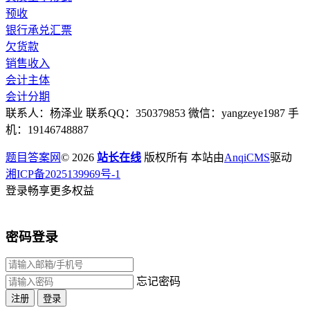
预收
银行承兑汇票
欠货款
销售收入
会计主体
会计分期
联系人：杨泽业 联系QQ：350379853 微信：yangzeye1987 手
机：19146748887
题目答案网
© 2026
站长在线
版权所有 本站由
AnqiCMS
驱动
湘ICP备2025139969号-1
登录畅享更多权益
密码登录
忘记密码
注册
登录