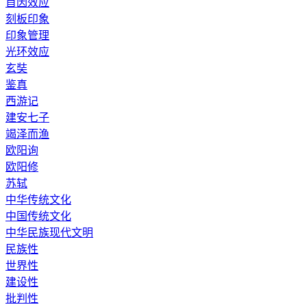
首因效应
刻板印象
印象管理
光环效应
玄奘
鉴真
西游记
建安七子
竭泽而渔
欧阳询
欧阳修
苏轼
中华传统文化
中国传统文化
中华民族现代文明
民族性
世界性
建设性
批判性