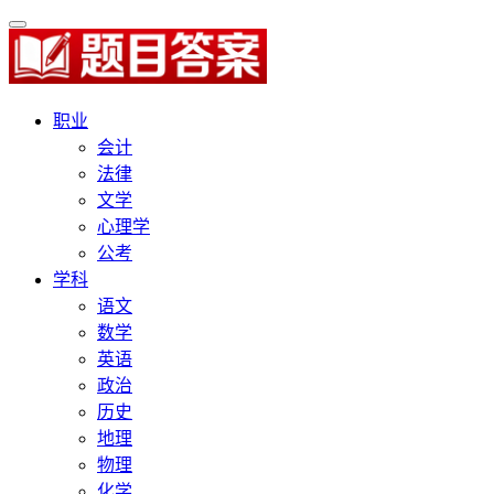
职业
会计
法律
文学
心理学
公考
学科
语文
数学
英语
政治
历史
地理
物理
化学