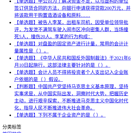
【单选题】甲公司为了解决资金不足，以与虚构的单位
签订供货合同的方法，向银行申请获得贷款200万元，并
将该款用于购置造酒设备和原料……
【单选题】被告人李某，出租车司机，因受单位领导批
评，为发泄不满驾车驶入闹市区冲向密集人群，当场撞
死5人，撞伤20人。李某的行为构成：
【单选题】对盘盈的固定资产进行计量，常用的会计计
量属性是（ ）。
【单选题】《中华人民共和国反外国制裁法》于2021年6
月10日起施行，这部法律主要针对的是（ ）。
【单选题】会计人员不得将投资者个人支出记入企业账
户依据的是（ ）假设。
【判断题】中国共产党坚持马克思主义基本原理，坚持
实事求是，从中国实际出发，洞察时代大势，把握历史
主动，进行艰辛探索，不断推进马克思主义中国化时代
化，指导人民不断推进伟大社会革命。
【单选题】下列不属于企业资产的是（ ）。
分类标签