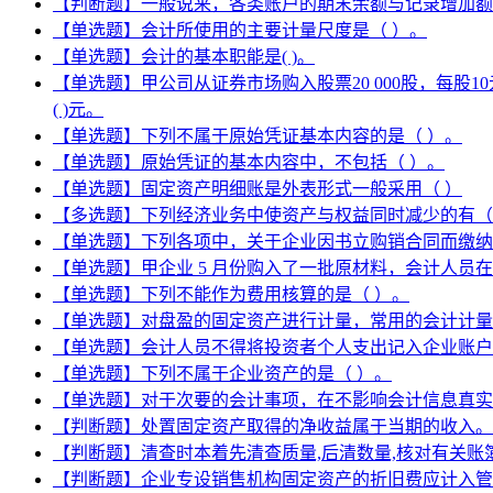
【判断题】一般说来，各类账户的期末余额与记录增加额
【单选题】会计所使用的主要计量尺度是（ ）。
【单选题】会计的基本职能是( )。
【单选题】甲公司从证券市场购入股票20 000股，每股
( )元。
【单选题】下列不属于原始凭证基本内容的是（ ）。
【单选题】原始凭证的基本内容中，不包括（ ）。
【单选题】固定资产明细账是外表形式一般采用（ ）
【多选题】下列经济业务中使资产与权益同时减少的有（
【单选题】下列各项中，关于企业因书立购销合同而缴纳
【单选题】甲企业 5 月份购入了一批原材料，会计人员在
【单选题】下列不能作为费用核算的是（ ）。
【单选题】对盘盈的固定资产进行计量，常用的会计计量
【单选题】会计人员不得将投资者个人支出记入企业账户
【单选题】下列不属于企业资产的是（ ）。
【单选题】对于次要的会计事项，在不影响会计信息真实
【判断题】处置固定资产取得的净收益属于当期的收入。 
【判断题】清查时本着先清查质量,后清数量,核对有关账
【判断题】企业专设销售机构固定资产的折旧费应计入管