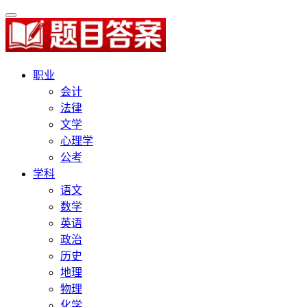
职业
会计
法律
文学
心理学
公考
学科
语文
数学
英语
政治
历史
地理
物理
化学