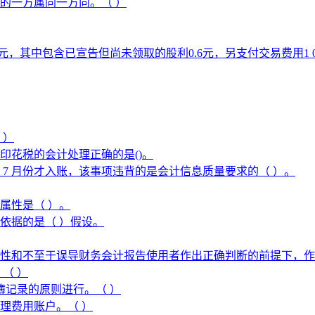
的一方属同一方向。（ ）
10元，其中包含已宣告但尚未领取的股利0.6元，另支付交易费用
 ）
印花税的会计处理正确的是()。
 7 月份才入账，该事项违背的是会计信息质量要求的（ ）。
属性是（ ）。
依据的是（ ）假设。
性和不至于误导财务会计报告使用者作出正确判断的前提下，作
（ ）
簿记录的原则进行。（ ）
理费用账户。（ ）