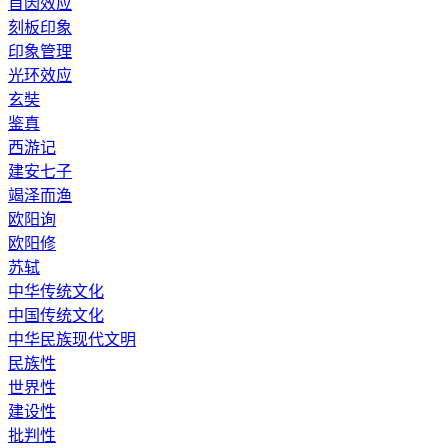
首因效应
刻板印象
印象管理
光环效应
玄奘
鉴真
西游记
建安七子
竭泽而渔
欧阳询
欧阳修
苏轼
中华传统文化
中国传统文化
中华民族现代文明
民族性
世界性
建设性
批判性