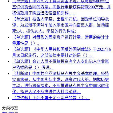
【单选题】甲公司为了解决资金不足，以与虚构的单位
签订供货合同的方法，向银行申请获得贷款200万元，并
将该款用于购置造酒设备和原料……
【单选题】被告人李某，出租车司机，因受单位领导批
评，为发泄不满驾车驶入闹市区冲向密集人群，当场撞
死5人，撞伤20人。李某的行为构成：
【单选题】对盘盈的固定资产进行计量，常用的会计计
量属性是（ ）。
【单选题】《中华人民共和国反外国制裁法》于2021年6
月10日起施行，这部法律主要针对的是（ ）。
【单选题】会计人员不得将投资者个人支出记入企业账
户依据的是（ ）假设。
【判断题】中国共产党坚持马克思主义基本原理，坚持
实事求是，从中国实际出发，洞察时代大势，把握历史
主动，进行艰辛探索，不断推进马克思主义中国化时代
化，指导人民不断推进伟大社会革命。
【单选题】下列不属于企业资产的是（ ）。
分类标签