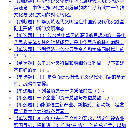
【判断题】中华传统文化是中华民族现代文明形态的丰
富源泉，中华民族现代文明发展的内生动力就在于传统
文化与现代文明的对接转化。
【判断题】中华民族现代文明是在中国式现代化实践基
础上形成的新的文明样态。
【单选题】（ ）包含着中华民族深邃的思想内容，是中
华民族集体实践的智慧成果，是中华民族的精神命脉。
【单选题】下列经济业务会导致资产和负债同时增加的
是（ ）。
【单选题】关于总分类科目和明细分类科目，以下表述
不正确的是（ ）。
【单选题】（ ）是全面建设社会主义现代化国家的基础
性、战略性支撑。
【单选题】下列各项属于一次凭证的是（ ）。
【单选题】一个企业的资产总额与权益总额（ ）。
【单选题】( )能够催生新产业、新模式、新动能，是发
展新质生产力的核心要素。
【单选题】2024年中央一号文件的要求，锚定建设农业
强国目标，把推进（ ）作为“三 农”工作的总抓手，以加