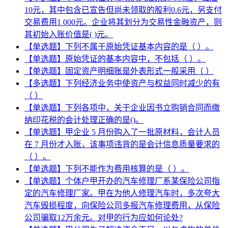
10元，其中包含已宣告但尚未领取的股利0.6元，另支付
交易费用1 000元。企业将其划分为交易性金融资产，则
其初始入账价值是( )元。
【单选题】下列不属于原始凭证基本内容的是（ ）。
【单选题】原始凭证的基本内容中，不包括（ ）。
【单选题】固定资产明细账是外表形式一般采用（ ）
【多选题】下列经济业务中使资产与权益同时减少的有
（ ）
【单选题】下列各项中，关于企业因书立购销合同而缴
纳印花税的会计处理正确的是()。
【单选题】甲企业 5 月份购入了一批原材料，会计人员
在 7 月份才入账，该事项违背的是会计信息质量要求的
（ ）。
【单选题】下列不能作为费用核算的是（ ）。
【单选题】个体户甲开办的汽车修理厂系某保险公司指
定的汽车修理厂家。甲在为他人修理汽车时，多次夸大
汽车毁损程度，向保险公司多报汽车修理费用，从保险
公司骗取12万余元。对甲的行为应如何论处?