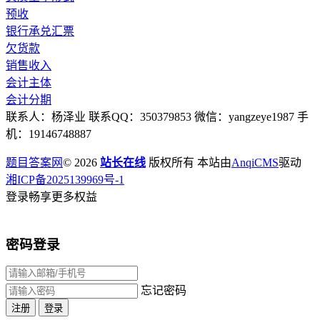
预收
银行承兑汇票
欠货款
销售收入
会计主体
会计分期
联系人：杨泽业 联系QQ：350379853 微信：yangzeye1987 手
机：19146748887
题目答案网
© 2026
站长在线
版权所有 本站由
AnqiCMS
驱动
湘ICP备2025139969号-1
登录畅享更多权益
密码登录
忘记密码
注册
登录