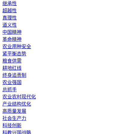
继承性
超越性
真理性
道义性
中国精神
革命精神
农业用种安全
紧平衡态势
粮食供需
耕地红线
终身追责制
农业强国
总抓手
农业农村现代化
产业结构优化
高质量发展
社会生产力
科技创新
科教兴国战略