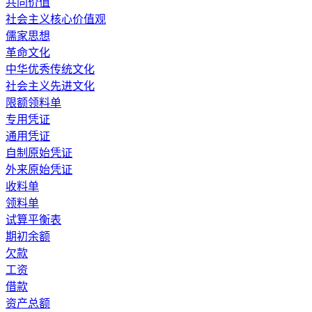
共同价值
社会主义核心价值观
儒家思想
革命文化
中华优秀传统文化
社会主义先进文化
限额领料单
专用凭证
通用凭证
自制原始凭证
外来原始凭证
收料单
领料单
试算平衡表
期初余额
欠款
工资
借款
资产总额