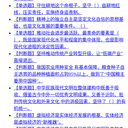
【单选题】守住耕地这个命根子，坚守（ ）亩耕地红
线，压实责任，实施终身追责制。
【判断题】精神上的独立自主是坚定文化自信的思想基
础，也是文化发展的重要条件。（ ）
【单选题】推动社会进步最活跃、最革命的要素是（
），既是国家现代化水平和程度的集中体现，也是影响
现代化进程的决定性因素。
【判断题】坚持推动传统产业转型升级，让“低端产业”
直接退出。
【判断题】我国农业用种安全 有基本保障，粮食种子自
主选育的品种种植面积占到95%以上，做到了“中国粮主
要用中国种”。
【单选题】中华民族现代文明在整体建构中既善于吸
收、借鉴古今中外一切优秀文明成果，又善于识别、批
判传统文化和外来文化 中的消极因素，坚持了（ ）的有
机统一。
【判断题】虚拟经济是实体经济发展的根基，实体经济
是虚拟经济的“助推器”。