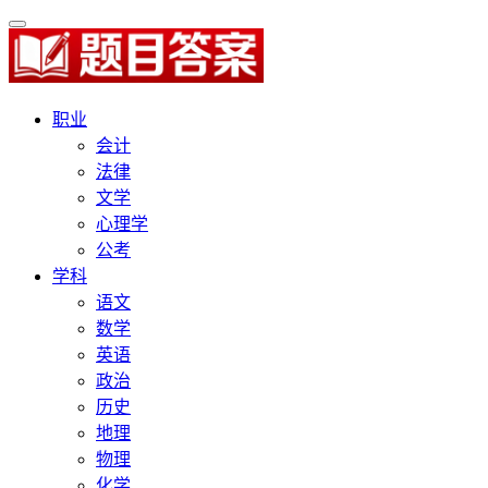
职业
会计
法律
文学
心理学
公考
学科
语文
数学
英语
政治
历史
地理
物理
化学