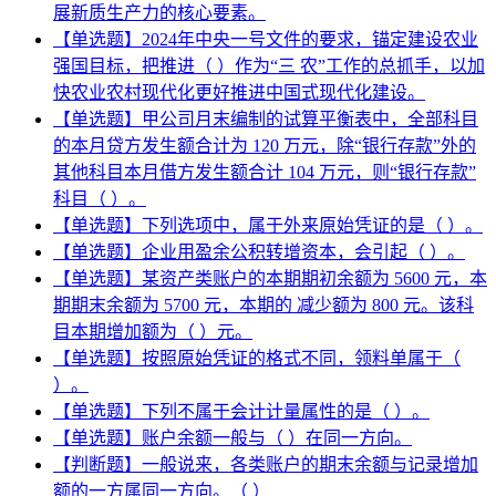
展新质生产力的核心要素。
【单选题】2024年中央一号文件的要求，锚定建设农业
强国目标，把推进（ ）作为“三 农”工作的总抓手，以加
快农业农村现代化更好推进中国式现代化建设。
【单选题】甲公司月末编制的试算平衡表中，全部科目
的本月贷方发生额合计为 120 万元，除“银行存款”外的
其他科目本月借方发生额合计 104 万元，则“银行存款”
科目（ ）。
【单选题】下列选项中，属于外来原始凭证的是（ ）。
【单选题】企业用盈余公积转增资本，会引起（ ）。
【单选题】某资产类账户的本期期初余额为 5600 元，本
期期末余额为 5700 元，本期的 减少额为 800 元。该科
目本期增加额为（ ）元。
【单选题】按照原始凭证的格式不同，领料单属于（
）。
【单选题】下列不属于会计计量属性的是（ ）。
【单选题】账户余额一般与（ ）在同一方向。
【判断题】一般说来，各类账户的期末余额与记录增加
额的一方属同一方向。（ ）