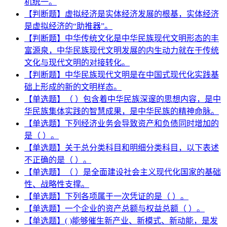
机统一。
【判断题】虚拟经济是实体经济发展的根基，实体经济
是虚拟经济的“助推器”。
【判断题】中华传统文化是中华民族现代文明形态的丰
富源泉，中华民族现代文明发展的内生动力就在于传统
文化与现代文明的对接转化。
【判断题】中华民族现代文明是在中国式现代化实践基
础上形成的新的文明样态。
【单选题】（ ）包含着中华民族深邃的思想内容，是中
华民族集体实践的智慧成果，是中华民族的精神命脉。
【单选题】下列经济业务会导致资产和负债同时增加的
是（ ）。
【单选题】关于总分类科目和明细分类科目，以下表述
不正确的是（ ）。
【单选题】（ ）是全面建设社会主义现代化国家的基础
性、战略性支撑。
【单选题】下列各项属于一次凭证的是（ ）。
【单选题】一个企业的资产总额与权益总额（ ）。
【单选题】( )能够催生新产业、新模式、新动能，是发