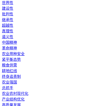
世界性
建设性
批判性
继承性
超越性
真理性
道义性
中国精神
革命精神
农业用种安全
紧平衡态势
粮食供需
耕地红线
终身追责制
农业强国
总抓手
农业农村现代化
产业结构优化
高质量发展