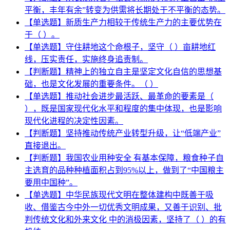
平衡，丰年有余”转变为供需将长期处于不平衡的态势。
【单选题】新质生产力相较于传统生产力的主要优势在
于（ ）。
【单选题】守住耕地这个命根子，坚守（ ）亩耕地红
线，压实责任，实施终身追责制。
【判断题】精神上的独立自主是坚定文化自信的思想基
础，也是文化发展的重要条件。（ ）
【单选题】推动社会进步最活跃、最革命的要素是（
），既是国家现代化水平和程度的集中体现，也是影响
现代化进程的决定性因素。
【判断题】坚持推动传统产业转型升级，让“低端产业”
直接退出。
【判断题】我国农业用种安全 有基本保障，粮食种子自
主选育的品种种植面积占到95%以上，做到了“中国粮主
要用中国种”。
【单选题】中华民族现代文明在整体建构中既善于吸
收、借鉴古今中外一切优秀文明成果，又善于识别、批
判传统文化和外来文化 中的消极因素，坚持了（ ）的有