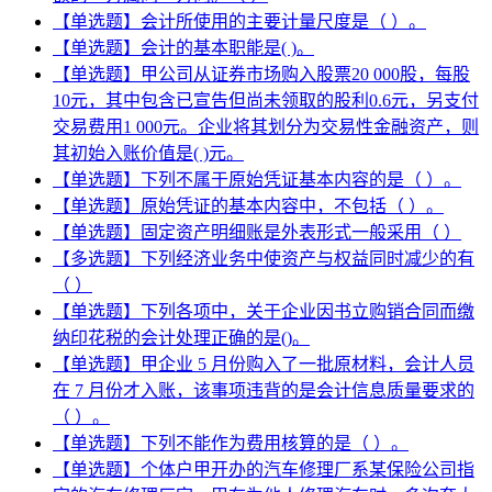
【单选题】会计所使用的主要计量尺度是（ ）。
【单选题】会计的基本职能是( )。
【单选题】甲公司从证券市场购入股票20 000股，每股
10元，其中包含已宣告但尚未领取的股利0.6元，另支付
交易费用1 000元。企业将其划分为交易性金融资产，则
其初始入账价值是( )元。
【单选题】下列不属于原始凭证基本内容的是（ ）。
【单选题】原始凭证的基本内容中，不包括（ ）。
【单选题】固定资产明细账是外表形式一般采用（ ）
【多选题】下列经济业务中使资产与权益同时减少的有
（ ）
【单选题】下列各项中，关于企业因书立购销合同而缴
纳印花税的会计处理正确的是()。
【单选题】甲企业 5 月份购入了一批原材料，会计人员
在 7 月份才入账，该事项违背的是会计信息质量要求的
（ ）。
【单选题】下列不能作为费用核算的是（ ）。
【单选题】个体户甲开办的汽车修理厂系某保险公司指