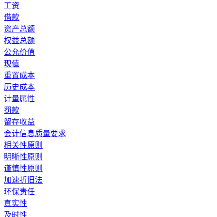
工资
借款
资产总额
权益总额
公允价值
现值
重置成本
历史成本
计量属性
罚款
留存收益
会计信息质量要求
相关性原则
明晰性原则
谨慎性原则
加速折旧法
环保责任
真实性
及时性