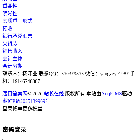
重要性
明晰性
实质重于形式
预收
银行承兑汇票
欠货款
销售收入
会计主体
会计分期
联系人：杨泽业 联系QQ：350379853 微信：yangzeye1987 手
机：19146748887
题目答案网
© 2026
站长在线
版权所有 本站由
AnqiCMS
驱动
湘ICP备2025139969号-1
登录畅享更多权益
密码登录