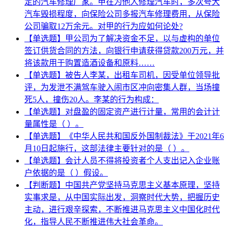
定的汽车修理厂家。甲在为他人修理汽车时，多次夸大
汽车毁损程度，向保险公司多报汽车修理费用，从保险
公司骗取12万余元。对甲的行为应如何论处?
【单选题】甲公司为了解决资金不足，以与虚构的单位
签订供货合同的方法，向银行申请获得贷款200万元，并
将该款用于购置造酒设备和原料……
【单选题】被告人李某，出租车司机，因受单位领导批
评，为发泄不满驾车驶入闹市区冲向密集人群，当场撞
死5人，撞伤20人。李某的行为构成：
【单选题】对盘盈的固定资产进行计量，常用的会计计
量属性是（ ）。
【单选题】《中华人民共和国反外国制裁法》于2021年6
月10日起施行，这部法律主要针对的是（ ）。
【单选题】会计人员不得将投资者个人支出记入企业账
户依据的是（ ）假设。
【判断题】中国共产党坚持马克思主义基本原理，坚持
实事求是，从中国实际出发，洞察时代大势，把握历史
主动，进行艰辛探索，不断推进马克思主义中国化时代
化，指导人民不断推进伟大社会革命。