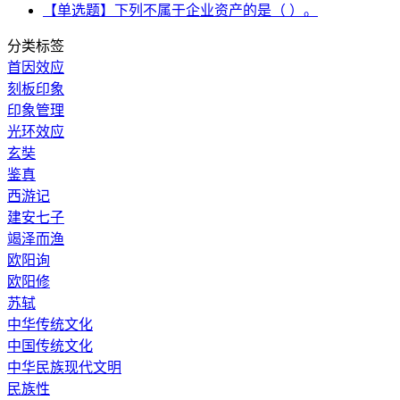
【单选题】下列不属于企业资产的是（ ）。
分类标签
首因效应
刻板印象
印象管理
光环效应
玄奘
鉴真
西游记
建安七子
竭泽而渔
欧阳询
欧阳修
苏轼
中华传统文化
中国传统文化
中华民族现代文明
民族性