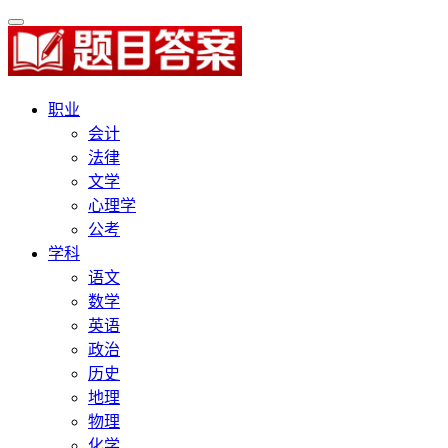
职业
会计
法律
文学
心理学
公考
学科
语文
数学
英语
政治
历史
地理
物理
化学