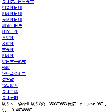
会计信息质量要求
相关性原则
明晰性原则
谨慎性原则
加速折旧法
环保责任
真实性
及时性
重要性
明晰性
实质重于形式
预收
银行承兑汇票
欠货款
销售收入
会计主体
会计分期
联系人：杨泽业 联系QQ：350379853 微信：yangzeye1987 手
机：19146748887