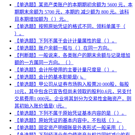
【单选题】某资产类账户的本期期初余额为 5600 元，本
期期末余额为 5700 元，本期的 减少额为 800 元。该科
目本期增加额为（ ）元。
【单选题】按照原始凭证的格式不同，领料单属于（
）。
【单选题】下列不属于会计计量属性的是（ ）。
【单选题】账户余额一般与（ ）在同一方向。
【判断题】一般说来，各类账户的期末余额与记录增加
额的一方属同一方向。（ ）
【单选题】会计所使用的主要计量尺度是（ ）。
【单选题】会计的基本职能是( )。
【单选题】甲公司从证券市场购入股票20 000股，每股
10元，其中包含已宣告但尚未领取的股利0.6元，另支付
交易费用1 000元。企业将其划分为交易性金融资产，则
其初始入账价值是( )元。
【单选题】下列不属于原始凭证基本内容的是（ ）。
【单选题】原始凭证的基本内容中，不包括（ ）。
【单选题】固定资产明细账是外表形式一般采用（ ）
【多选题】下列经济业务中使资产与权益同时减少的有