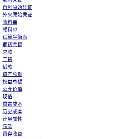
自制原始凭证
外来原始凭证
收料单
领料单
试算平衡表
期初余额
欠款
工资
借款
资产总额
权益总额
公允价值
现值
重置成本
历史成本
计量属性
罚款
留存收益