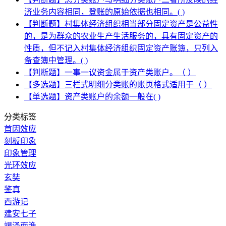
济业务内容相同，登账的原始依据也相同。( )
【判断题】村集体经济组织相当部分固定资产是公益性
的，是为群众的农业生产生活服务的，具有固定资产的
性质，但不记入村集体经济组织固定资产账簿，只列入
备查簿中管理。( )
【判断题】一事一议资金属于资产类账户。（ ）
【多选题】三栏式明细分类账的账页格式适用于（ ）
【单选题】资产类账户的余额一般在( )
分类标签
首因效应
刻板印象
印象管理
光环效应
玄奘
鉴真
西游记
建安七子
竭泽而渔