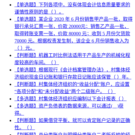
【单选题】下列各项中，没有体现会计信息质量要求的
谨慎性原则的是（ ）。
【单选题】某企业 2020 年 6 月份销售甲产品一批，取得
银行承兑汇票一张，价款 20000元；销售乙产品一批，
取得转账支票一张，价款 80000 元；收到 5 月份欠货款
70000 元。根据权责发生制，该企业 6 月份销售收入为
（ ）元。
【判断题】机器工时比例法适用于产品生产的机械化程
度较高的车间。（ ）
【单选题】根据现行《会计档案管理办法》，村集体经
济组织现金日记账和银行存款日记账应该保管（ ）年。
【判断题】村集体经济组织的“收益分配”账户，应设置
“各项分配”和“未分配收益”两个二级账户。（ ）
【多选题】村集体经济组织应编制以下会计报表（ ）
【多选题】资产负债表的数据来源，可以通过( )获
得。
【判断题】如果借贷平衡，就可以肯定账户记录的正确
性。（ ）
【判断题】总分类账户与明细分类账户二者所反映的经