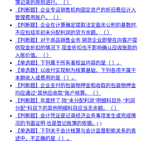
簿记录的原则进行。（ ）
【判断题】企业专设销售机构固定资产的折旧费应计入
管理费用账户。（ ）
【判断题】企业在计算确定提取法定盈余公积的基数时,
不应包括年初未分配利润的贷方余额。（ ）
【判断题】对于商品销售业务,销货企业即使在向客户提
供现金折扣的情况下,现金折扣也不影响确认应收账款的
入账价值。（ ）
【单选题】下列属于所有者权益内容的是（ ）。
【单选题】以收付实现制为核算基础，下列各项不属于
本期收入或费用的是（ ）。
【判断题】企业支付的包装物押金和收取的包装物押金
均应通过“其他应收款”账户核算。（ ）
【判断题】年度终了,除“未分配利润”明细科目外,“利润
分配”科目下的其他明细科目应当无余额。（ ）
【判断题】会计凭证是记录经济业务事项发生或完成情
况的书面证明,也是登记账簿的依据。( )
【单选题】下列关于会计核算与会计监督职能关系的表
述中，不正确的是（ ）。