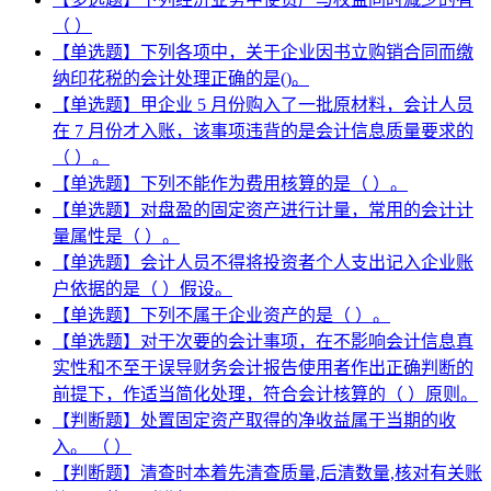
（ ）
【单选题】下列各项中，关于企业因书立购销合同而缴
纳印花税的会计处理正确的是()。
【单选题】甲企业 5 月份购入了一批原材料，会计人员
在 7 月份才入账，该事项违背的是会计信息质量要求的
（ ）。
【单选题】下列不能作为费用核算的是（ ）。
【单选题】对盘盈的固定资产进行计量，常用的会计计
量属性是（ ）。
【单选题】会计人员不得将投资者个人支出记入企业账
户依据的是（ ）假设。
【单选题】下列不属于企业资产的是（ ）。
【单选题】对于次要的会计事项，在不影响会计信息真
实性和不至于误导财务会计报告使用者作出正确判断的
前提下，作适当简化处理，符合会计核算的（ ）原则。
【判断题】处置固定资产取得的净收益属于当期的收
入。 （ ）
【判断题】清查时本着先清查质量,后清数量,核对有关账