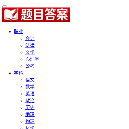
职业
会计
法律
文学
心理学
公考
学科
语文
数学
英语
政治
历史
地理
物理
化学