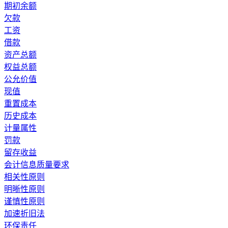
期初余额
欠款
工资
借款
资产总额
权益总额
公允价值
现值
重置成本
历史成本
计量属性
罚款
留存收益
会计信息质量要求
相关性原则
明晰性原则
谨慎性原则
加速折旧法
环保责任