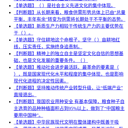
【单选题】（ ）是社会主义先进文化的集中体现。
【判断题】从长期来看，粮食供需形势总体上已由“总量
平衡，丰年有余”转变为供需将长期处于不平衡的态势。
【单选题】新质生产力相较于传统生产力的主要优势在
于（ ）。
【单选题】守住耕地这个命根子，坚守（ ）亩耕地红
线，压实责任，实施终身追责制。
【判断题】精神上的独立自主是坚定文化自信的思想基
础，也是文化发展的重要条件。（ ）
【单选题】推动社会进步最活跃、最革命的要素是（
），既是国家现代化水平和程度的集中体现，也是影响
现代化进程的决定性因素。
【判断题】坚持推动传统产业转型升级，让“低端产业”
直接退出。
【判断题】我国农业用种安全 有基本保障，粮食种子自
主选育的品种种植面积占到95%以上，做到了“中国粮主
要用中国种”。
【单选题】中华民族现代文明在整体建构中既善于吸