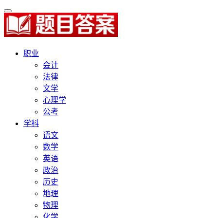
职业
会计
法律
文学
心理学
公考
学科
语文
数学
英语
政治
历史
地理
物理
化学