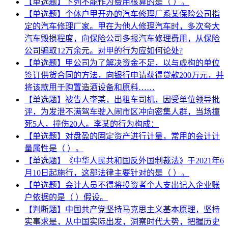
【单选题】下列不能作为费用核算的是（ ）。
【单选题】个体户甲开办的汽车修理厂系某保险公司指
定的汽车修理厂家。甲在为他人修理汽车时，多次夸大
汽车毁损程度，向保险公司多报汽车修理费用，从保险
公司骗取12万余元。对甲的行为应如何论处?
【单选题】甲公司为了解决资金不足，以与虚构的单位
签订供货合同的方法，向银行申请获得贷款200万元，并
将该款用于购置造酒设备和原料……
【单选题】被告人李某，出租车司机，因受单位领导批
评，为发泄不满驾车驶入闹市区冲向密集人群，当场撞
死5人，撞伤20人。李某的行为构成：
【单选题】对盘盈的固定资产进行计量，常用的会计计
量属性是（ ）。
【单选题】《中华人民共和国反外国制裁法》于2021年6
月10日起施行，这部法律主要针对的是（ ）。
【单选题】会计人员不得将投资者个人支出记入企业账
户依据的是（ ）假设。
【判断题】中国共产党坚持马克思主义基本原理，坚持
实事求是，从中国实际出发，洞察时代大势，把握历史