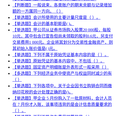
【判断题】一般说来，各类账户的期末余额与记录增加
额的一方属同一方向。（ ）
【单选题】会计所使用的主要计量尺度是（ ）。
【单选题】会计的基本职能是( )。
【单选题】甲公司从证券市场购入股票20 000股，每股
10元，其中包含已宣告但尚未领取的股利0.6元，另支付
交易费用1 000元。企业将其划分为交易性金融资产，则
其初始入账价值是( )元。
【单选题】下列不属于原始凭证基本内容的是（ ）。
【单选题】原始凭证的基本内容中，不包括（ ）。
【单选题】固定资产明细账是外表形式一般采用（ ）
【多选题】下列经济业务中使资产与权益同时减少的有
（ ）
【单选题】下列各项中，关于企业因书立购销合同而缴
纳印花税的会计处理正确的是()。
【单选题】甲企业 5 月份购入了一批原材料，会计人员
在 7 月份才入账，该事项违背的是会计信息质量要求的
（ ）。