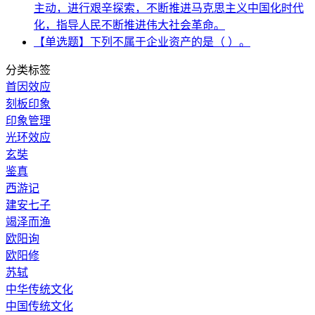
主动，进行艰辛探索，不断推进马克思主义中国化时代
化，指导人民不断推进伟大社会革命。
【单选题】下列不属于企业资产的是（ ）。
分类标签
首因效应
刻板印象
印象管理
光环效应
玄奘
鉴真
西游记
建安七子
竭泽而渔
欧阳询
欧阳修
苏轼
中华传统文化
中国传统文化