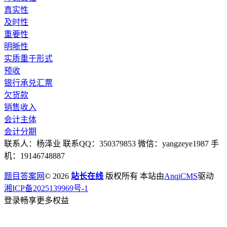
真实性
及时性
重要性
明晰性
实质重于形式
预收
银行承兑汇票
欠货款
销售收入
会计主体
会计分期
联系人：杨泽业 联系QQ：350379853 微信：yangzeye1987 手
机：19146748887
题目答案网
© 2026
站长在线
版权所有 本站由
AnqiCMS
驱动
湘ICP备2025139969号-1
登录畅享更多权益