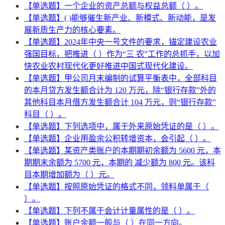
【单选题】一个企业的资产总额与权益总额（ ）。
【单选题】( )能够催生新产业、新模式、新动能，是发
展新质生产力的核心要素。
【单选题】2024年中央一号文件的要求，锚定建设农业
强国目标，把推进（ ）作为“三 农”工作的总抓手，以加
快农业农村现代化更好推进中国式现代化建设。
【单选题】甲公司月末编制的试算平衡表中，全部科目
的本月贷方发生额合计为 120 万元，除“银行存款”外的
其他科目本月借方发生额合计 104 万元，则“银行存款”
科目（ ）。
【单选题】下列选项中，属于外来原始凭证的是（ ）。
【单选题】企业用盈余公积转增资本，会引起（ ）。
【单选题】某资产类账户的本期期初余额为 5600 元，本
期期末余额为 5700 元，本期的 减少额为 800 元。该科
目本期增加额为（ ）元。
【单选题】按照原始凭证的格式不同，领料单属于（
）。
【单选题】下列不属于会计计量属性的是（ ）。
【单选题】账户余额一般与（ ）在同一方向。