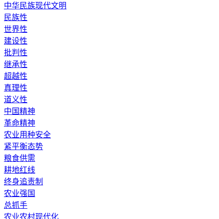
中华民族现代文明
民族性
世界性
建设性
批判性
继承性
超越性
真理性
道义性
中国精神
革命精神
农业用种安全
紧平衡态势
粮食供需
耕地红线
终身追责制
农业强国
总抓手
农业农村现代化