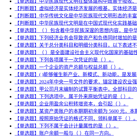
【单选题】中华民族现代文明在整体建构中既善于吸收、
【判断题】虚拟经济是实体经济发展的根基，实体经济是
【判断题】中华传统文化是中华民族现代文明形态的丰富
【判断题】中华民族现代文明是在中国式现代化实践基础
【单选题】（ ）包含着中华民族深邃的思想内容，是中
【单选题】下列经济业务会导致资产和负债同时增加的是
【单选题】关于总分类科目和明细分类科目，以下表述不
【单选题】（ ）是全面建设社会主义现代化国家的基础
【单选题】下列各项属于一次凭证的是（ ）。
【单选题】一个企业的资产总额与权益总额（ ）。
【单选题】( )能够催生新产业、新模式、新动能，是发
【单选题】2024年中央一号文件的要求，锚定建设农业
【单选题】甲公司月末编制的试算平衡表中，全部科目的本月贷
【单选题】下列选项中，属于外来原始凭证的是（ ）。
【单选题】企业用盈余公积转增资本，会引起（ ）。
【单选题】某资产类账户的本期期初余额为 5600 元，本期
【单选题】按照原始凭证的格式不同，领料单属于（ ）
【单选题】下列不属于会计计量属性的是（ ）。
【单选题】账户余额一般与（ ）在同一方向。