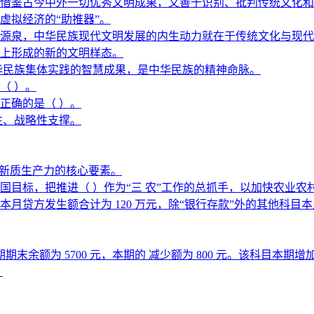
借鉴古今中外一切优秀文明成果，又善于识别、批判传统文化和外
虚拟经济的“助推器”。
源泉，中华民族现代文明发展的内生动力就在于传统文化与现代
上形成的新的文明样态。
华民族集体实践的智慧成果，是中华民族的精神命脉。
（ ）。
正确的是（ ）。
性、战略性支撑。
展新质生产力的核心要素。
强国目标，把推进（ ）作为“三 农”工作的总抓手，以加快农业
方发生额合计为 120 万元，除“银行存款”外的其他科目本月借
期末余额为 5700 元，本期的 减少额为 800 元。该科目本期增
。