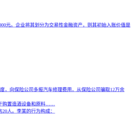
1 000元。企业将其划分为交易性金融资产，则其初始入账价值是
度，向保险公司多报汽车修理费用，从保险公司骗取12万余
于购置造酒设备和原料……
20人。李某的行为构成：