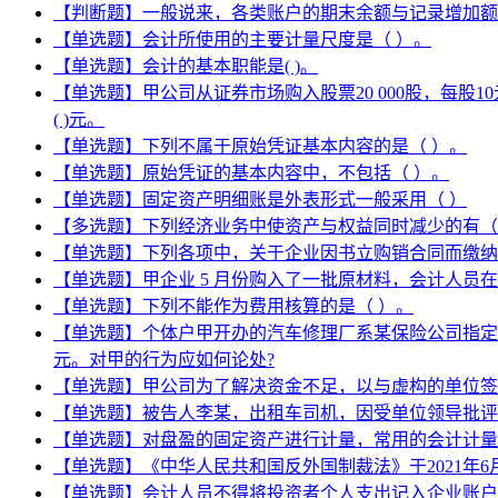
【判断题】一般说来，各类账户的期末余额与记录增加额
【单选题】会计所使用的主要计量尺度是（ ）。
【单选题】会计的基本职能是( )。
【单选题】甲公司从证券市场购入股票20 000股，每股
( )元。
【单选题】下列不属于原始凭证基本内容的是（ ）。
【单选题】原始凭证的基本内容中，不包括（ ）。
【单选题】固定资产明细账是外表形式一般采用（ ）
【多选题】下列经济业务中使资产与权益同时减少的有（
【单选题】下列各项中，关于企业因书立购销合同而缴纳
【单选题】甲企业 5 月份购入了一批原材料，会计人员在
【单选题】下列不能作为费用核算的是（ ）。
【单选题】个体户甲开办的汽车修理厂系某保险公司指定
元。对甲的行为应如何论处?
【单选题】甲公司为了解决资金不足，以与虚构的单位签
【单选题】被告人李某，出租车司机，因受单位领导批评
【单选题】对盘盈的固定资产进行计量，常用的会计计量
【单选题】《中华人民共和国反外国制裁法》于2021年6
【单选题】会计人员不得将投资者个人支出记入企业账户