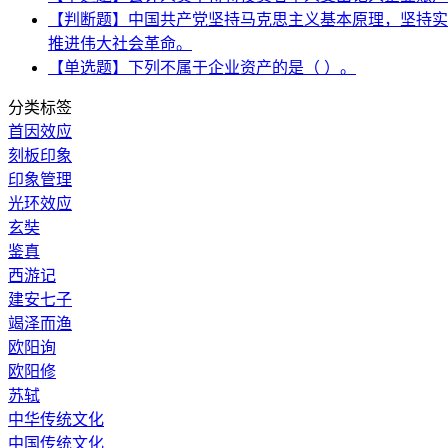
【判断题】中国共产党坚持马克思主义基本原理，坚持实
推进伟大社会革命。
【单选题】下列不属于企业资产的是（ ）。
分类标签
首因效应
刻板印象
印象管理
光环效应
玄奘
鉴真
西游记
建安七子
竭泽而渔
欧阳询
欧阳修
苏轼
中华传统文化
中国传统文化