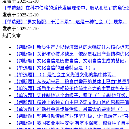
发表于 2025-12-10
【单选题】在科尔伯格的道德发展理论中，服从和惩罚的道德
发表于 2025-12-10
【单选题】“男女搭配，干活不累”，这是一种社会（ ）现象。
发表于 2025-12-10
热门文章
【判断题】新质生产力以经济效益的大幅提升为核心标志
【判断题】关键核心技术缺乏，依然是我国产业结构优化
【判断题】文化自信是历史自信、文明自信生成的基础。
【单选题】文化自信的显著特点是（ ）。
【单选题】（ ）是社会主义先进文化的集中体现。
【判断题】从长期来看，粮食供需形势总体上已由“总量
【单选题】新质生产力相较于传统生产力的主要优势在于
【单选题】守住耕地这个命根子，坚守（ ）亩耕地红线
【判断题】精神上的独立自主是坚定文化自信的思想基础
【单选题】推动社会进步最活跃、最革命的要素是（ ）
【判断题】坚持推动传统产业转型升级，让“低端产业”
【判断题】我国农业用种安全 有基本保障，粮食种子自主