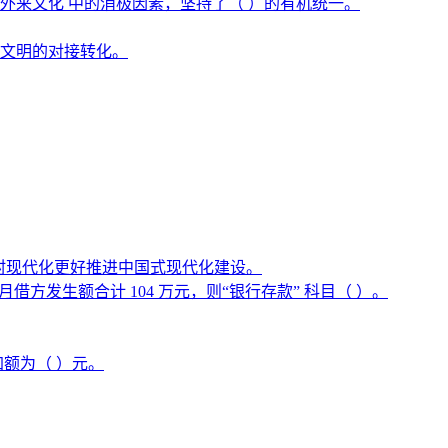
来文化 中的消极因素，坚持了（ ）的有机统一。
文明的对接转化。
农村现代化更好推进中国式现代化建设。
方发生额合计 104 万元，则“银行存款” 科目（ ）。
加额为（ ）元。