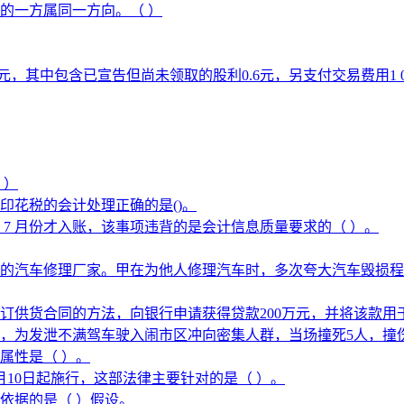
的一方属同一方向。（ ）
10元，其中包含已宣告但尚未领取的股利0.6元，另支付交易费用
 ）
印花税的会计处理正确的是()。
 7 月份才入账，该事项违背的是会计信息质量要求的（ ）。
的汽车修理厂家。甲在为他人修理汽车时，多次夸大汽车毁损程
订供货合同的方法，向银行申请获得贷款200万元，并将该款用
，为发泄不满驾车驶入闹市区冲向密集人群，当场撞死5人，撞伤
属性是（ ）。
月10日起施行，这部法律主要针对的是（ ）。
依据的是（ ）假设。