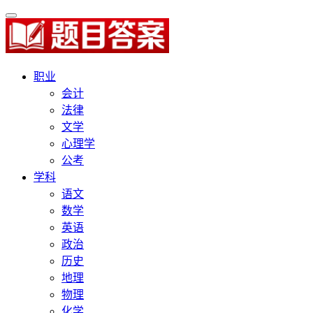
职业
会计
法律
文学
心理学
公考
学科
语文
数学
英语
政治
历史
地理
物理
化学