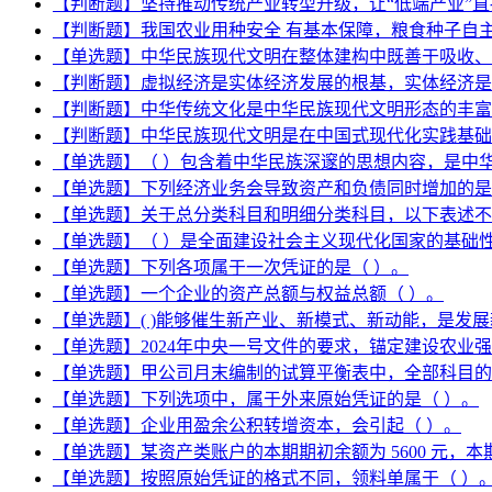
【判断题】坚持推动传统产业转型升级，让“低端产业”
【判断题】我国农业用种安全 有基本保障，粮食种子自主
【单选题】中华民族现代文明在整体建构中既善于吸收、
【判断题】虚拟经济是实体经济发展的根基，实体经济是
【判断题】中华传统文化是中华民族现代文明形态的丰富
【判断题】中华民族现代文明是在中国式现代化实践基础
【单选题】（ ）包含着中华民族深邃的思想内容，是中
【单选题】下列经济业务会导致资产和负债同时增加的是
【单选题】关于总分类科目和明细分类科目，以下表述不
【单选题】（ ）是全面建设社会主义现代化国家的基础
【单选题】下列各项属于一次凭证的是（ ）。
【单选题】一个企业的资产总额与权益总额（ ）。
【单选题】( )能够催生新产业、新模式、新动能，是发
【单选题】2024年中央一号文件的要求，锚定建设农业
【单选题】甲公司月末编制的试算平衡表中，全部科目的本月贷
【单选题】下列选项中，属于外来原始凭证的是（ ）。
【单选题】企业用盈余公积转增资本，会引起（ ）。
【单选题】某资产类账户的本期期初余额为 5600 元，本期
【单选题】按照原始凭证的格式不同，领料单属于（ ）