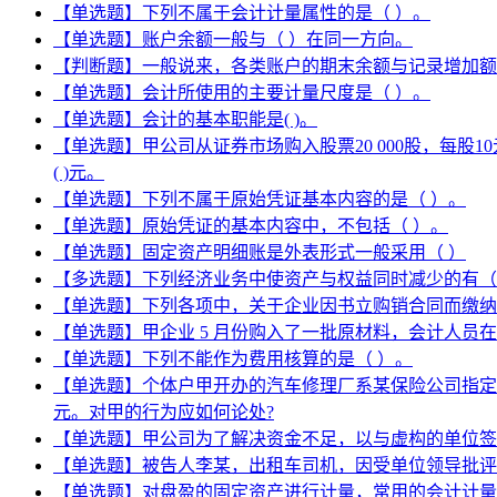
【单选题】下列不属于会计计量属性的是（ ）。
【单选题】账户余额一般与（ ）在同一方向。
【判断题】一般说来，各类账户的期末余额与记录增加额
【单选题】会计所使用的主要计量尺度是（ ）。
【单选题】会计的基本职能是( )。
【单选题】甲公司从证券市场购入股票20 000股，每股
( )元。
【单选题】下列不属于原始凭证基本内容的是（ ）。
【单选题】原始凭证的基本内容中，不包括（ ）。
【单选题】固定资产明细账是外表形式一般采用（ ）
【多选题】下列经济业务中使资产与权益同时减少的有（
【单选题】下列各项中，关于企业因书立购销合同而缴纳
【单选题】甲企业 5 月份购入了一批原材料，会计人员在
【单选题】下列不能作为费用核算的是（ ）。
【单选题】个体户甲开办的汽车修理厂系某保险公司指定
元。对甲的行为应如何论处?
【单选题】甲公司为了解决资金不足，以与虚构的单位签
【单选题】被告人李某，出租车司机，因受单位领导批评
【单选题】对盘盈的固定资产进行计量，常用的会计计量