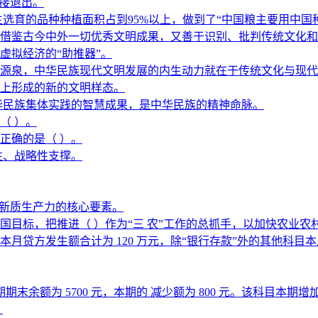
直接退出。
选育的品种种植面积占到95%以上，做到了“中国粮主要用中国
借鉴古今中外一切优秀文明成果，又善于识别、批判传统文化和外
虚拟经济的“助推器”。
源泉，中华民族现代文明发展的内生动力就在于传统文化与现代
上形成的新的文明样态。
华民族集体实践的智慧成果，是中华民族的精神命脉。
（ ）。
正确的是（ ）。
性、战略性支撑。
展新质生产力的核心要素。
强国目标，把推进（ ）作为“三 农”工作的总抓手，以加快农业
方发生额合计为 120 万元，除“银行存款”外的其他科目本月借
期末余额为 5700 元，本期的 减少额为 800 元。该科目本期增
。