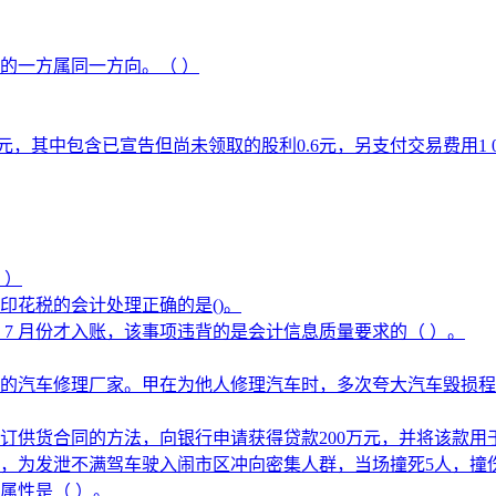
的一方属同一方向。（ ）
10元，其中包含已宣告但尚未领取的股利0.6元，另支付交易费用
 ）
印花税的会计处理正确的是()。
 7 月份才入账，该事项违背的是会计信息质量要求的（ ）。
的汽车修理厂家。甲在为他人修理汽车时，多次夸大汽车毁损程
订供货合同的方法，向银行申请获得贷款200万元，并将该款用
，为发泄不满驾车驶入闹市区冲向密集人群，当场撞死5人，撞伤
属性是（ ）。