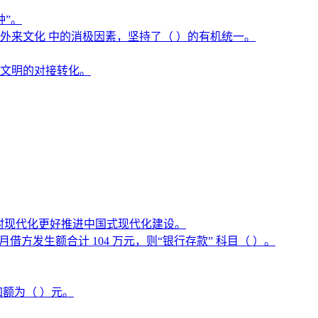
种”。
来文化 中的消极因素，坚持了（ ）的有机统一。
文明的对接转化。
农村现代化更好推进中国式现代化建设。
方发生额合计 104 万元，则“银行存款” 科目（ ）。
加额为（ ）元。