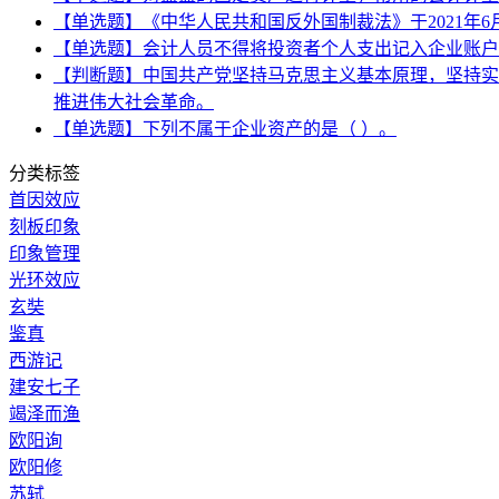
【单选题】《中华人民共和国反外国制裁法》于2021年6
【单选题】会计人员不得将投资者个人支出记入企业账户
【判断题】中国共产党坚持马克思主义基本原理，坚持实
推进伟大社会革命。
【单选题】下列不属于企业资产的是（ ）。
分类标签
首因效应
刻板印象
印象管理
光环效应
玄奘
鉴真
西游记
建安七子
竭泽而渔
欧阳询
欧阳修
苏轼