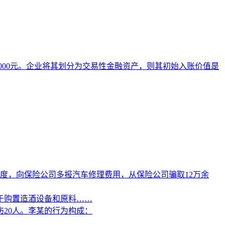
1 000元。企业将其划分为交易性金融资产，则其初始入账价值是
度，向保险公司多报汽车修理费用，从保险公司骗取12万余
于购置造酒设备和原料……
20人。李某的行为构成：