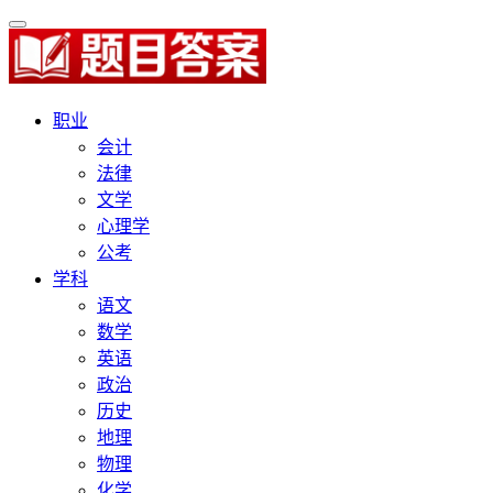
职业
会计
法律
文学
心理学
公考
学科
语文
数学
英语
政治
历史
地理
物理
化学