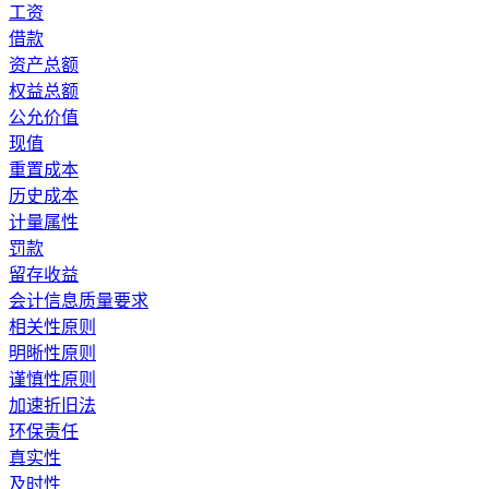
工资
借款
资产总额
权益总额
公允价值
现值
重置成本
历史成本
计量属性
罚款
留存收益
会计信息质量要求
相关性原则
明晰性原则
谨慎性原则
加速折旧法
环保责任
真实性
及时性