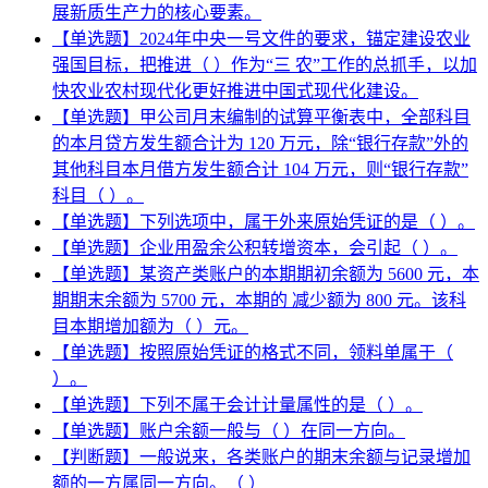
展新质生产力的核心要素。
【单选题】2024年中央一号文件的要求，锚定建设农业
强国目标，把推进（ ）作为“三 农”工作的总抓手，以加
快农业农村现代化更好推进中国式现代化建设。
【单选题】甲公司月末编制的试算平衡表中，全部科目
的本月贷方发生额合计为 120 万元，除“银行存款”外的
其他科目本月借方发生额合计 104 万元，则“银行存款”
科目（ ）。
【单选题】下列选项中，属于外来原始凭证的是（ ）。
【单选题】企业用盈余公积转增资本，会引起（ ）。
【单选题】某资产类账户的本期期初余额为 5600 元，本
期期末余额为 5700 元，本期的 减少额为 800 元。该科
目本期增加额为（ ）元。
【单选题】按照原始凭证的格式不同，领料单属于（
）。
【单选题】下列不属于会计计量属性的是（ ）。
【单选题】账户余额一般与（ ）在同一方向。
【判断题】一般说来，各类账户的期末余额与记录增加
额的一方属同一方向。（ ）