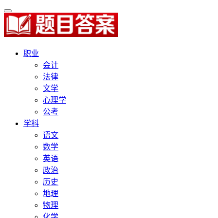
职业
会计
法律
文学
心理学
公考
学科
语文
数学
英语
政治
历史
地理
物理
化学