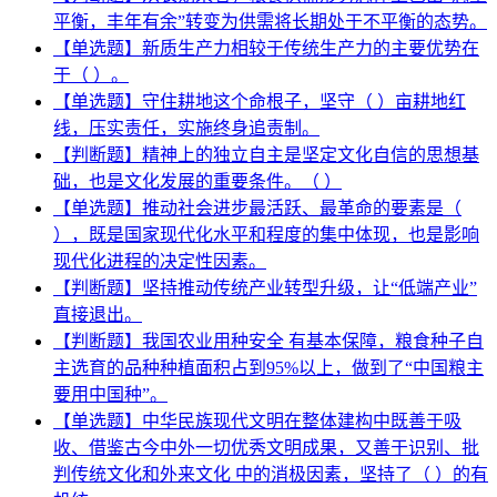
平衡，丰年有余”转变为供需将长期处于不平衡的态势。
【单选题】新质生产力相较于传统生产力的主要优势在
于（ ）。
【单选题】守住耕地这个命根子，坚守（ ）亩耕地红
线，压实责任，实施终身追责制。
【判断题】精神上的独立自主是坚定文化自信的思想基
础，也是文化发展的重要条件。（ ）
【单选题】推动社会进步最活跃、最革命的要素是（
），既是国家现代化水平和程度的集中体现，也是影响
现代化进程的决定性因素。
【判断题】坚持推动传统产业转型升级，让“低端产业”
直接退出。
【判断题】我国农业用种安全 有基本保障，粮食种子自
主选育的品种种植面积占到95%以上，做到了“中国粮主
要用中国种”。
【单选题】中华民族现代文明在整体建构中既善于吸
收、借鉴古今中外一切优秀文明成果，又善于识别、批
判传统文化和外来文化 中的消极因素，坚持了（ ）的有