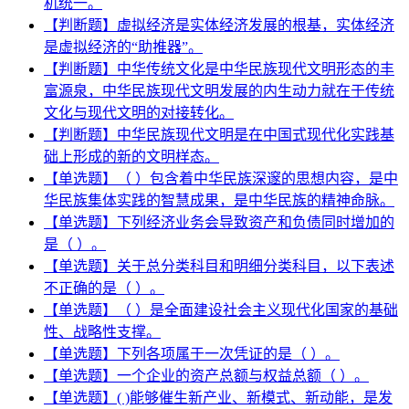
机统一。
【判断题】虚拟经济是实体经济发展的根基，实体经济
是虚拟经济的“助推器”。
【判断题】中华传统文化是中华民族现代文明形态的丰
富源泉，中华民族现代文明发展的内生动力就在于传统
文化与现代文明的对接转化。
【判断题】中华民族现代文明是在中国式现代化实践基
础上形成的新的文明样态。
【单选题】（ ）包含着中华民族深邃的思想内容，是中
华民族集体实践的智慧成果，是中华民族的精神命脉。
【单选题】下列经济业务会导致资产和负债同时增加的
是（ ）。
【单选题】关于总分类科目和明细分类科目，以下表述
不正确的是（ ）。
【单选题】（ ）是全面建设社会主义现代化国家的基础
性、战略性支撑。
【单选题】下列各项属于一次凭证的是（ ）。
【单选题】一个企业的资产总额与权益总额（ ）。
【单选题】( )能够催生新产业、新模式、新动能，是发