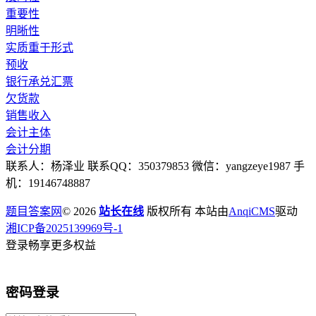
重要性
明晰性
实质重于形式
预收
银行承兑汇票
欠货款
销售收入
会计主体
会计分期
联系人：杨泽业 联系QQ：350379853 微信：yangzeye1987 手
机：19146748887
题目答案网
© 2026
站长在线
版权所有 本站由
AnqiCMS
驱动
湘ICP备2025139969号-1
登录畅享更多权益
密码登录