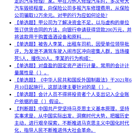
定的汽车修理厂家。甲在为他人修理汽车时，多次夸大
汽车毁损程度，向保险公司多报汽车修理费用，从保险
公司骗取12万余元。对甲的行为应如何论处?
【单选题】甲公司为了解决资金不足，以与虚构的单位
签订供货合同的方法，向银行申请获得贷款200万元，并
将该款用于购置造酒设备和原料……
【单选题】被告人李某，出租车司机，因受单位领导批
评，为发泄不满驾车驶入闹市区冲向密集人群，当场撞
死5人，撞伤20人。李某的行为构成：
【单选题】对盘盈的固定资产进行计量，常用的会计计
量属性是（ ）。
【单选题】《中华人民共和国反外国制裁法》于2021年6
月10日起施行，这部法律主要针对的是（ ）。
【单选题】会计人员不得将投资者个人支出记入企业账
户依据的是（ ）假设。
【判断题】中国共产党坚持马克思主义基本原理，坚持
实事求是，从中国实际出发，洞察时代大势，把握历史
主动，进行艰辛探索，不断推进马克思主义中国化时代
化，指导人民不断推进伟大社会革命。