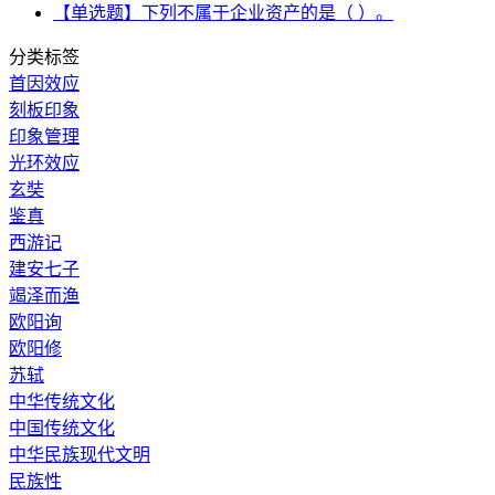
【单选题】下列不属于企业资产的是（ ）。
分类标签
首因效应
刻板印象
印象管理
光环效应
玄奘
鉴真
西游记
建安七子
竭泽而渔
欧阳询
欧阳修
苏轼
中华传统文化
中国传统文化
中华民族现代文明
民族性