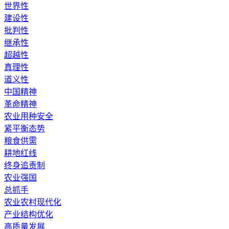
世界性
建设性
批判性
继承性
超越性
真理性
道义性
中国精神
革命精神
农业用种安全
紧平衡态势
粮食供需
耕地红线
终身追责制
农业强国
总抓手
农业农村现代化
产业结构优化
高质量发展