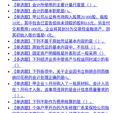
【单选题】会计所使用的主要计量尺度是（ ）。
【单选题】会计的基本职能是( )。
【单选题】甲公司从证券市场购入股票20 000股，每股
10元，其中包含已宣告但尚未领取的股利0.6元，另支付
交易费用1 000元。企业将其划分为交易性金融资产，则
其初始入账价值是( )元。
【单选题】下列不属于原始凭证基本内容的是（ ）。
【单选题】原始凭证的基本内容中，不包括（ ）。
【单选题】固定资产明细账是外表形式一般采用（ ）
【多选题】下列经济业务中使资产与权益同时减少的有
（ ）
【单选题】下列各项中，关于企业因书立购销合同而缴
纳印花税的会计处理正确的是()。
【单选题】甲企业 5 月份购入了一批原材料，会计人员
在 7 月份才入账，该事项违背的是会计信息质量要求的
（ ）。
【单选题】下列不能作为费用核算的是（ ）。
【单选题】个体户甲开办的汽车修理厂系某保险公司指