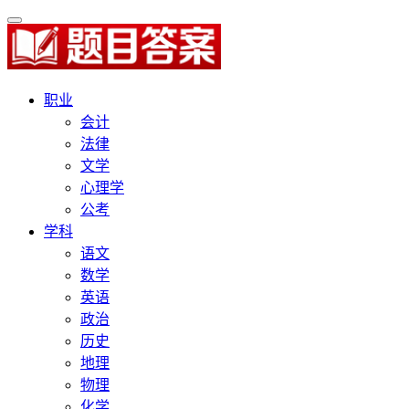
职业
会计
法律
文学
心理学
公考
学科
语文
数学
英语
政治
历史
地理
物理
化学