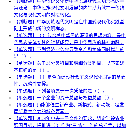
【判断题】中华传统文化是中华民族现代文明形态的丰
富源泉，中华民族现代文明发展的内生动力就在于传统
文化与现代文明的对接转化。
【判断题】中华民族现代文明是在中国式现代化实践基
础上形成的新的文明样态。
【单选题】（ ）包含着中华民族深邃的思想内容，是中
华民族集体实践的智慧成果，是中华民族的精神命脉。
【单选题】下列经济业务会导致资产和负债同时增加的
是（ ）。
【单选题】关于总分类科目和明细分类科目，以下表述
不正确的是（ ）。
【单选题】（ ）是全面建设社会主义现代化国家的基础
性、战略性支撑。
【单选题】下列各项属于一次凭证的是（ ）。
【单选题】一个企业的资产总额与权益总额（ ）。
【单选题】( )能够催生新产业、新模式、新动能，是发
展新质生产力的核心要素。
【单选题】2024年中央一号文件的要求，锚定建设农业
强国目标，把推进（ ）作为“三 农”工作的总抓手，以加