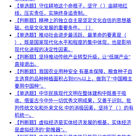
【单选题】守住耕地这个命根子，坚守（ ）亩耕地红
线，压实责任，实施终身追责制。
【判断题】精神上的独立自主是坚定文化自信的思想基
础，也是文化发展的重要条件。（ ）
【单选题】推动社会进步最活跃、最革命的要素是（
），既是国家现代化水平和程度的集中体现，也是影响
现代化进程的决定性因素。
【判断题】坚持推动传统产业转型升级，让“低端产业”
直接退出。
【判断题】我国农业用种安全 有基本保障，粮食种子自
主选育的品种种植面积占到95%以上，做到了“中国粮主
要用中国种”。
【单选题】中华民族现代文明在整体建构中既善于吸
收、借鉴古今中外一切优秀文明成果，又善于识别、批
判传统文化和外来文化 中的消极因素，坚持了（ ）的有
机统一。
【判断题】虚拟经济是实体经济发展的根基，实体经济
是虚拟经济的“助推器”。