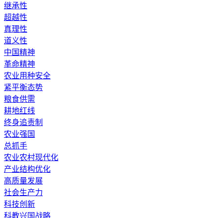
继承性
超越性
真理性
道义性
中国精神
革命精神
农业用种安全
紧平衡态势
粮食供需
耕地红线
终身追责制
农业强国
总抓手
农业农村现代化
产业结构优化
高质量发展
社会生产力
科技创新
科教兴国战略