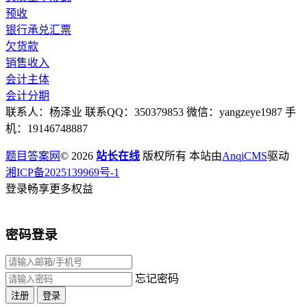
预收
银行承兑汇票
欠货款
销售收入
会计主体
会计分期
联系人：杨泽业 联系QQ：350379853 微信：yangzeye1987 手
机：19146748887
题目答案网
© 2026
站长在线
版权所有 本站由
AnqiCMS
驱动
湘ICP备2025139969号-1
登录畅享更多权益
密码登录
忘记密码
注册
登录