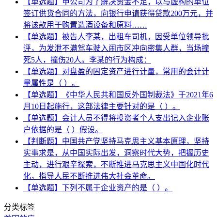
【单选题】甲公司为了解决资金不足，以与虚构的单位
签订供货合同的方法，向银行申请获得贷款200万元，并
将该款用于购置造酒设备和原料……
【单选题】被告人李某，出租车司机，因受单位领导批
评，为发泄不满驾车驶入闹市区冲向密集人群，当场撞
死5人，撞伤20人。李某的行为构成：
【单选题】对盘盈的固定资产进行计量，常用的会计计
量属性是（ ）。
【单选题】《中华人民共和国反外国制裁法》于2021年6
月10日起施行，这部法律主要针对的是（ ）。
【单选题】会计人员不得将投资者个人支出记入企业账
户依据的是（ ）假设。
【判断题】中国共产党坚持马克思主义基本原理，坚持
实事求是，从中国实际出发，洞察时代大势，把握历史
主动，进行艰辛探索，不断推进马克思主义中国化时代
化，指导人民不断推进伟大社会革命。
【单选题】下列不属于企业资产的是（ ）。
分类标签