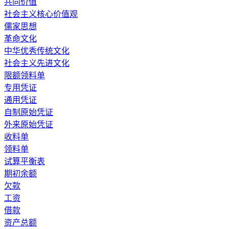
共同价值
社会主义核心价值观
儒家思想
革命文化
中华优秀传统文化
社会主义先进文化
限额领料单
专用凭证
通用凭证
自制原始凭证
外来原始凭证
收料单
领料单
试算平衡表
期初余额
欠款
工资
借款
资产总额