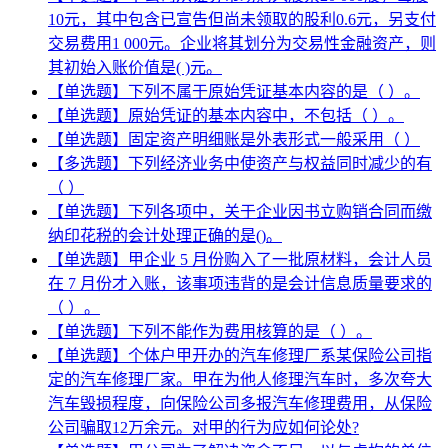
10元，其中包含已宣告但尚未领取的股利0.6元，另支付
交易费用1 000元。企业将其划分为交易性金融资产，则
其初始入账价值是( )元。
【单选题】下列不属于原始凭证基本内容的是（ ）。
【单选题】原始凭证的基本内容中，不包括（ ）。
【单选题】固定资产明细账是外表形式一般采用（ ）
【多选题】下列经济业务中使资产与权益同时减少的有
（ ）
【单选题】下列各项中，关于企业因书立购销合同而缴
纳印花税的会计处理正确的是()。
【单选题】甲企业 5 月份购入了一批原材料，会计人员
在 7 月份才入账，该事项违背的是会计信息质量要求的
（ ）。
【单选题】下列不能作为费用核算的是（ ）。
【单选题】个体户甲开办的汽车修理厂系某保险公司指
定的汽车修理厂家。甲在为他人修理汽车时，多次夸大
汽车毁损程度，向保险公司多报汽车修理费用，从保险
公司骗取12万余元。对甲的行为应如何论处?