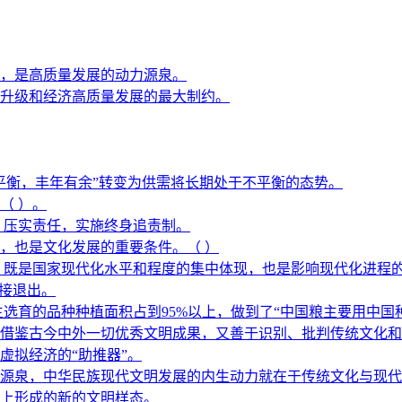
，是高质量发展的动力源泉。
升级和经济高质量发展的最大制约。
平衡，丰年有余”转变为供需将长期处于不平衡的态势。
（ ）。
，压实责任，实施终身追责制。
，也是文化发展的重要条件。（ ）
，既是国家现代化水平和程度的集中体现，也是影响现代化进程
直接退出。
选育的品种种植面积占到95%以上，做到了“中国粮主要用中国
借鉴古今中外一切优秀文明成果，又善于识别、批判传统文化和外
虚拟经济的“助推器”。
源泉，中华民族现代文明发展的内生动力就在于传统文化与现代
上形成的新的文明样态。