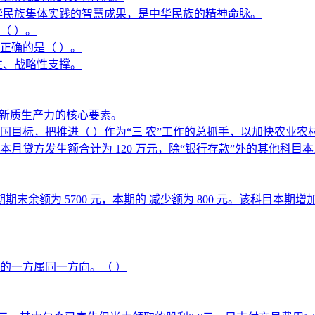
华民族集体实践的智慧成果，是中华民族的精神命脉。
（ ）。
正确的是（ ）。
性、战略性支撑。
展新质生产力的核心要素。
强国目标，把推进（ ）作为“三 农”工作的总抓手，以加快农业
方发生额合计为 120 万元，除“银行存款”外的其他科目本月借
期末余额为 5700 元，本期的 减少额为 800 元。该科目本期增
。
的一方属同一方向。（ ）