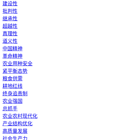
建设性
批判性
继承性
超越性
真理性
道义性
中国精神
革命精神
农业用种安全
紧平衡态势
粮食供需
耕地红线
终身追责制
农业强国
总抓手
农业农村现代化
产业结构优化
高质量发展
社会生产力