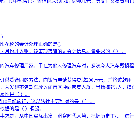
10元，其中包含已宣告但尚未领取的股利0.6元，另支付交易费用
 ）
印花税的会计处理正确的是()。
 7 月份才入账，该事项违背的是会计信息质量要求的（ ）。
的汽车修理厂家。甲在为他人修理汽车时，多次夸大汽车毁损程
订供货合同的方法，向银行申请获得贷款200万元，并将该款用
，为发泄不满驾车驶入闹市区冲向密集人群，当场撞死5人，撞伤
属性是（ ）。
月10日起施行，这部法律主要针对的是（ ）。
依据的是（ ）假设。
事求是，从中国实际出发，洞察时代大势，把握历史主动，进行