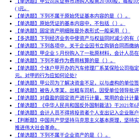
【单选题】甲公司从证券市场购入股票20 000股，每股
( )元。
【单选题】下列不属于原始凭证基本内容的是（ ）。
【单选题】原始凭证的基本内容中，不包括（ ）。
【单选题】固定资产明细账是外表形式一般采用（ ）
【多选题】下列经济业务中使资产与权益同时减少的有（
【单选题】下列各项中，关于企业因书立购销合同而缴纳
【单选题】甲企业 5 月份购入了一批原材料，会计人员在
【单选题】下列不能作为费用核算的是（ ）。
【单选题】个体户甲开办的汽车修理厂系某保险公司指定
元。对甲的行为应如何论处?
【单选题】甲公司为了解决资金不足，以与虚构的单位签
【单选题】被告人李某，出租车司机，因受单位领导批评
【单选题】对盘盈的固定资产进行计量，常用的会计计量
【单选题】《中华人民共和国反外国制裁法》于2021年6
【单选题】会计人员不得将投资者个人支出记入企业账户
【判断题】中国共产党坚持马克思主义基本原理，坚持实
推进伟大社会革命。
【单选题】下列不属于企业资产的是（ ）。