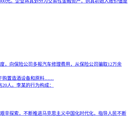
1 000元。企业将其划分为交易性金融资产，则其初始入账价值是
度，向保险公司多报汽车修理费用，从保险公司骗取12万余
于购置造酒设备和原料……
20人。李某的行为构成：
艰辛探索，不断推进马克思主义中国化时代化，指导人民不断