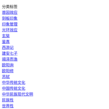
分类标签
首因效应
刻板印象
印象管理
光环效应
玄奘
鉴真
西游记
建安七子
竭泽而渔
欧阳询
欧阳修
苏轼
中华传统文化
中国传统文化
中华民族现代文明
民族性
世界性