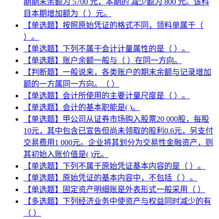
期期末余额为 5700 元，本期的 减少额为 800 元。该科
目本期增加额为（ ）元。
【单选题】按照原始凭证的格式不同，领料单属于（
）。
【单选题】下列不属于会计计量属性的是（ ）。
【单选题】账户余额一般与（ ）在同一方向。
【判断题】一般说来，各类账户的期末余额与记录增加
额的一方属同一方向。（ ）
【单选题】会计所使用的主要计量尺度是（ ）。
【单选题】会计的基本职能是( )。
【单选题】甲公司从证券市场购入股票20 000股，每股
10元，其中包含已宣告但尚未领取的股利0.6元，另支付
交易费用1 000元。企业将其划分为交易性金融资产，则
其初始入账价值是( )元。
【单选题】下列不属于原始凭证基本内容的是（ ）。
【单选题】原始凭证的基本内容中，不包括（ ）。
【单选题】固定资产明细账是外表形式一般采用（ ）
【多选题】下列经济业务中使资产与权益同时减少的有
（ ）