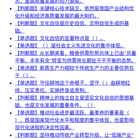
志，是高质量发展的动力源泉。
【判断题】关键核心技术缺乏，依然是我国产业结构优
化升级和经济高质量发展的最大制约。
【判断题】文化自信是历史自信、文明自信生成的基
础。
【单选题】文化自信的显著特点是（ ）。
【单选题】（ ）是社会主义先进文化的集中体现。
【判断题】从长期来看，粮食供需形势总体上已由“总量
平衡，丰年有余”转变为供需将长期处于不平衡的态势。
【单选题】新质生产力相较于传统生产力的主要优势在
于（ ）。
【单选题】守住耕地这个命根子，坚守（ ）亩耕地红
线，压实责任，实施终身追责制。
【判断题】精神上的独立自主是坚定文化自信的思想基
础，也是文化发展的重要条件。（ ）
【单选题】推动社会进步最活跃、最革命的要素是（
），既是国家现代化水平和程度的集中体现，也是影响
现代化进程的决定性因素。
【判断题】坚持推动传统产业转型升级，让“低端产业”