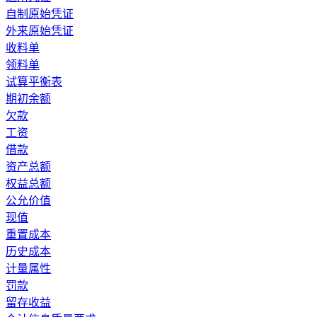
自制原始凭证
外来原始凭证
收料单
领料单
试算平衡表
期初余额
欠款
工资
借款
资产总额
权益总额
公允价值
现值
重置成本
历史成本
计量属性
罚款
留存收益