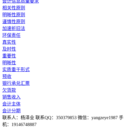
会计信息质量要求
相关性原则
明晰性原则
谨慎性原则
加速折旧法
环保责任
真实性
及时性
重要性
明晰性
实质重于形式
预收
银行承兑汇票
欠货款
销售收入
会计主体
会计分期
联系人：杨泽业 联系QQ：350379853 微信：yangzeye1987 手
机：19146748887