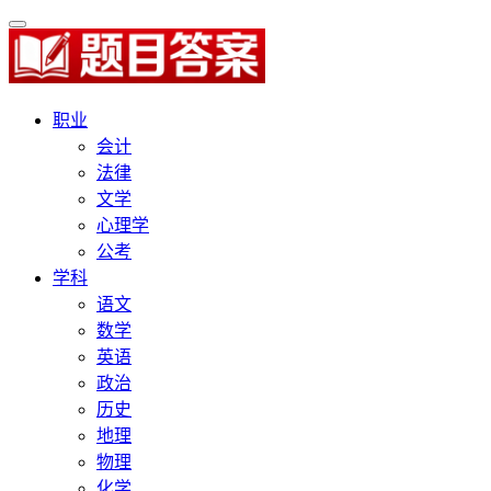
职业
会计
法律
文学
心理学
公考
学科
语文
数学
英语
政治
历史
地理
物理
化学