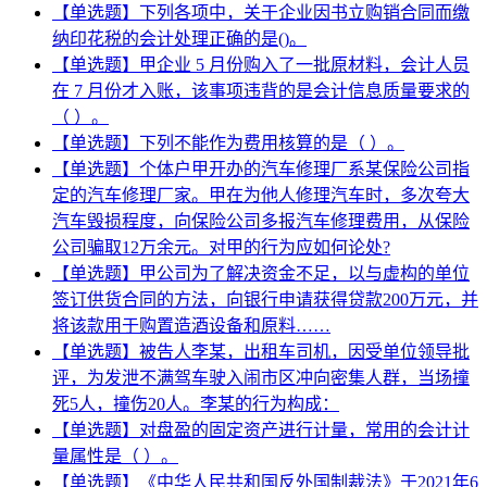
【单选题】下列各项中，关于企业因书立购销合同而缴
纳印花税的会计处理正确的是()。
【单选题】甲企业 5 月份购入了一批原材料，会计人员
在 7 月份才入账，该事项违背的是会计信息质量要求的
（ ）。
【单选题】下列不能作为费用核算的是（ ）。
【单选题】个体户甲开办的汽车修理厂系某保险公司指
定的汽车修理厂家。甲在为他人修理汽车时，多次夸大
汽车毁损程度，向保险公司多报汽车修理费用，从保险
公司骗取12万余元。对甲的行为应如何论处?
【单选题】甲公司为了解决资金不足，以与虚构的单位
签订供货合同的方法，向银行申请获得贷款200万元，并
将该款用于购置造酒设备和原料……
【单选题】被告人李某，出租车司机，因受单位领导批
评，为发泄不满驾车驶入闹市区冲向密集人群，当场撞
死5人，撞伤20人。李某的行为构成：
【单选题】对盘盈的固定资产进行计量，常用的会计计
量属性是（ ）。
【单选题】《中华人民共和国反外国制裁法》于2021年6