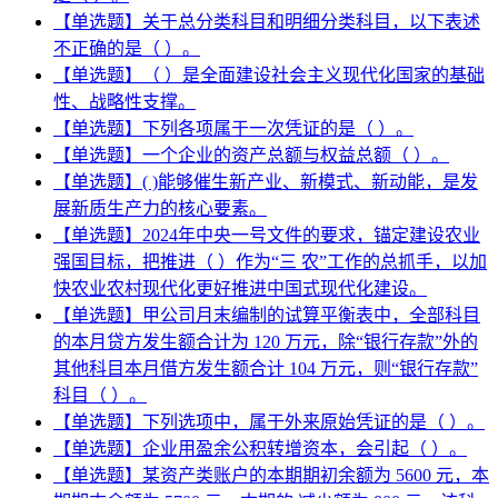
【单选题】关于总分类科目和明细分类科目，以下表述
不正确的是（ ）。
【单选题】（ ）是全面建设社会主义现代化国家的基础
性、战略性支撑。
【单选题】下列各项属于一次凭证的是（ ）。
【单选题】一个企业的资产总额与权益总额（ ）。
【单选题】( )能够催生新产业、新模式、新动能，是发
展新质生产力的核心要素。
【单选题】2024年中央一号文件的要求，锚定建设农业
强国目标，把推进（ ）作为“三 农”工作的总抓手，以加
快农业农村现代化更好推进中国式现代化建设。
【单选题】甲公司月末编制的试算平衡表中，全部科目
的本月贷方发生额合计为 120 万元，除“银行存款”外的
其他科目本月借方发生额合计 104 万元，则“银行存款”
科目（ ）。
【单选题】下列选项中，属于外来原始凭证的是（ ）。
【单选题】企业用盈余公积转增资本，会引起（ ）。
【单选题】某资产类账户的本期期初余额为 5600 元，本