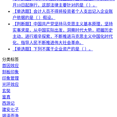
月10日起施行，这部法律主要针对的是（ ）。
【单选题】会计人员不得将投资者个人支出记入企业账
户依据的是（ ）假设。
【判断题】中国共产党坚持马克思主义基本原理，坚持
实事求是，从中国实际出发，洞察时代大势，把握历史
主动，进行艰辛探索，不断推进马克思主义中国化时代
化，指导人民不断推进伟大社会革命。
【单选题】下列不属于企业资产的是（ ）。
分类标签
首因效应
刻板印象
印象管理
光环效应
玄奘
鉴真
西游记
建安七子
竭泽而渔