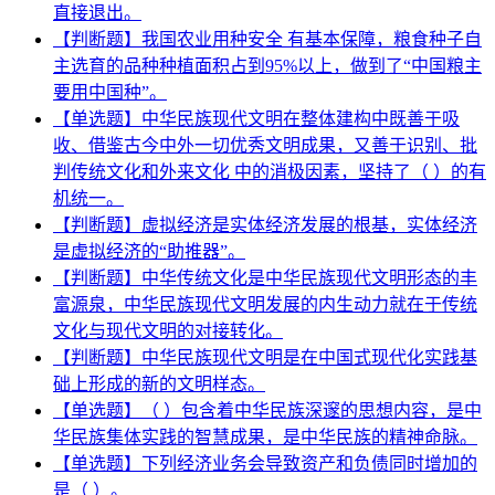
直接退出。
【判断题】我国农业用种安全 有基本保障，粮食种子自
主选育的品种种植面积占到95%以上，做到了“中国粮主
要用中国种”。
【单选题】中华民族现代文明在整体建构中既善于吸
收、借鉴古今中外一切优秀文明成果，又善于识别、批
判传统文化和外来文化 中的消极因素，坚持了（ ）的有
机统一。
【判断题】虚拟经济是实体经济发展的根基，实体经济
是虚拟经济的“助推器”。
【判断题】中华传统文化是中华民族现代文明形态的丰
富源泉，中华民族现代文明发展的内生动力就在于传统
文化与现代文明的对接转化。
【判断题】中华民族现代文明是在中国式现代化实践基
础上形成的新的文明样态。
【单选题】（ ）包含着中华民族深邃的思想内容，是中
华民族集体实践的智慧成果，是中华民族的精神命脉。
【单选题】下列经济业务会导致资产和负债同时增加的
是（ ）。