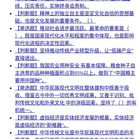
线，压实责任，实施终身追责制。
【判断题】精神上的独立自主是坚定文化自信的思想基
础，也是文化发展的重要条件。（ ）
【单选题】推动社会进步最活跃、最革命的要素是（
），既是国家现代化水平和程度的集中体现，也是影响
现代化进程的决定性因素。
【判断题】坚持推动传统产业转型升级，让“低端产业”
直接退出。
【判断题】我国农业用种安全 有基本保障，粮食种子自
主选育的品种种植面积占到95%以上，做到了“中国粮主
要用中国种”。
【单选题】中华民族现代文明在整体建构中既善于吸
收、借鉴古今中外一切优秀文明成果，又善于识别、批
判传统文化和外来文化 中的消极因素，坚持了（ ）的有
机统一。
【判断题】虚拟经济是实体经济发展的根基，实体经济
是虚拟经济的“助推器”。
【判断题】中华传统文化是中华民族现代文明形态的丰