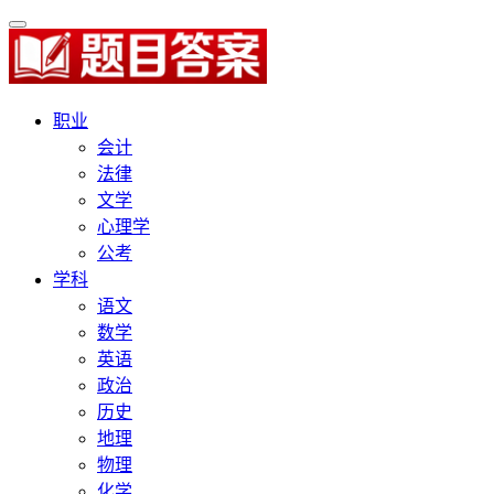
职业
会计
法律
文学
心理学
公考
学科
语文
数学
英语
政治
历史
地理
物理
化学