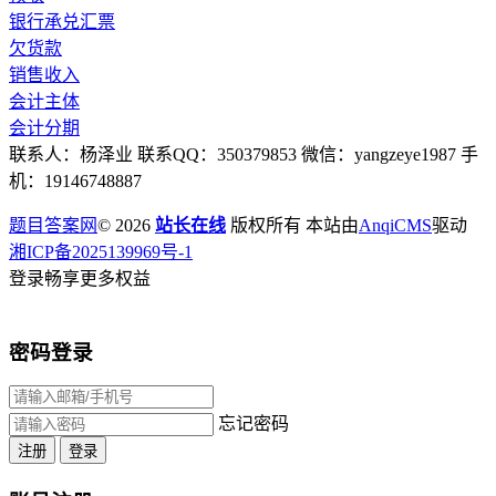
银行承兑汇票
欠货款
销售收入
会计主体
会计分期
联系人：杨泽业 联系QQ：350379853 微信：yangzeye1987 手
机：19146748887
题目答案网
© 2026
站长在线
版权所有 本站由
AnqiCMS
驱动
湘ICP备2025139969号-1
登录畅享更多权益
密码登录
忘记密码
注册
登录