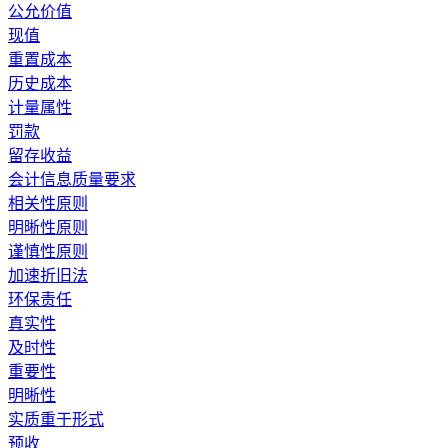
公允价值
现值
重置成本
历史成本
计量属性
罚款
留存收益
会计信息质量要求
相关性原则
明晰性原则
谨慎性原则
加速折旧法
环保责任
真实性
及时性
重要性
明晰性
实质重于形式
预收