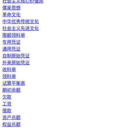
社会主义核心价值观
儒家思想
革命文化
中华优秀传统文化
社会主义先进文化
限额领料单
专用凭证
通用凭证
自制原始凭证
外来原始凭证
收料单
领料单
试算平衡表
期初余额
欠款
工资
借款
资产总额
权益总额