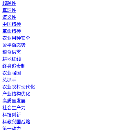
超越性
真理性
道义性
中国精神
革命精神
农业用种安全
紧平衡态势
粮食供需
耕地红线
终身追责制
农业强国
总抓手
农业农村现代化
产业结构优化
高质量发展
社会生产力
科技创新
科教兴国战略
第一动力