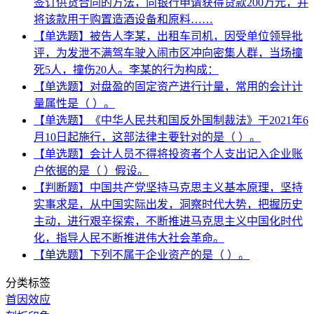
签订供货合同的方法，向银行申请获得贷款200万元，并
将该款用于购置造酒设备和原料……
【单选题】被告人李某，出租车司机，因受单位领导批
评，为发泄不满驾车驶入闹市区冲向密集人群，当场撞
死5人，撞伤20人。李某的行为构成：
【单选题】对盘盈的固定资产进行计量，常用的会计计
量属性是（ ）。
【单选题】《中华人民共和国反外国制裁法》于2021年6
月10日起施行，这部法律主要针对的是（ ）。
【单选题】会计人员不得将投资者个人支出记入企业账
户依据的是（ ）假设。
【判断题】中国共产党坚持马克思主义基本原理，坚持
实事求是，从中国实际出发，洞察时代大势，把握历史
主动，进行艰辛探索，不断推进马克思主义中国化时代
化，指导人民不断推进伟大社会革命。
【单选题】下列不属于企业资产的是（ ）。
分类标签
首因效应