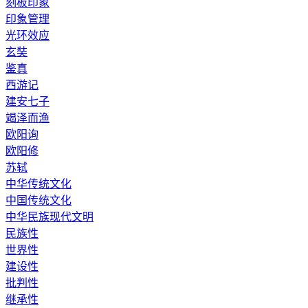
刻板印象
印象管理
光环效应
玄奘
鉴真
西游记
建安七子
竭泽而渔
欧阳询
欧阳修
苏轼
中华传统文化
中国传统文化
中华民族现代文明
民族性
世界性
建设性
批判性
继承性