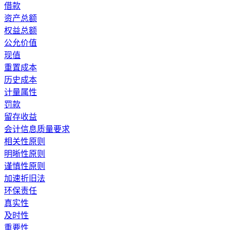
借款
资产总额
权益总额
公允价值
现值
重置成本
历史成本
计量属性
罚款
留存收益
会计信息质量要求
相关性原则
明晰性原则
谨慎性原则
加速折旧法
环保责任
真实性
及时性
重要性