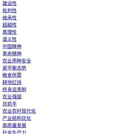
建设性
批判性
继承性
超越性
真理性
道义性
中国精神
革命精神
农业用种安全
紧平衡态势
粮食供需
耕地红线
终身追责制
农业强国
总抓手
农业农村现代化
产业结构优化
高质量发展
社会生产力