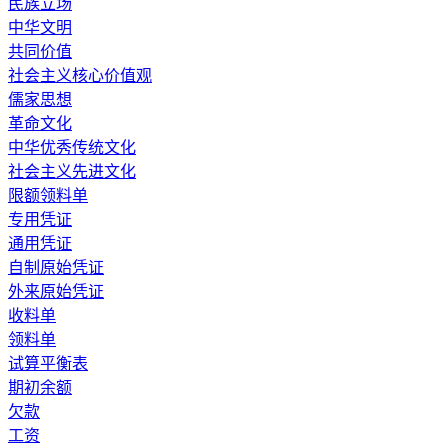
民族立场
中华文明
共同价值
社会主义核心价值观
儒家思想
革命文化
中华优秀传统文化
社会主义先进文化
限额领料单
专用凭证
通用凭证
自制原始凭证
外来原始凭证
收料单
领料单
试算平衡表
期初余额
欠款
工资