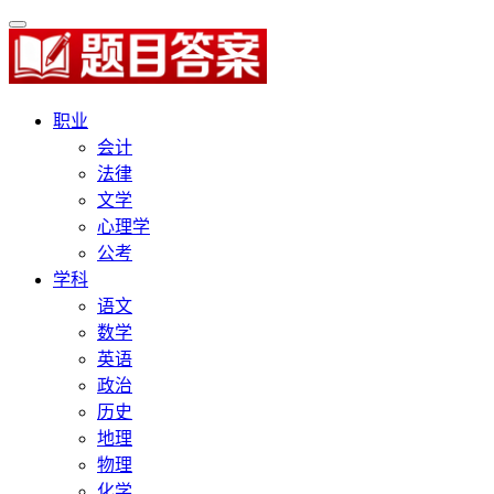
职业
会计
法律
文学
心理学
公考
学科
语文
数学
英语
政治
历史
地理
物理
化学