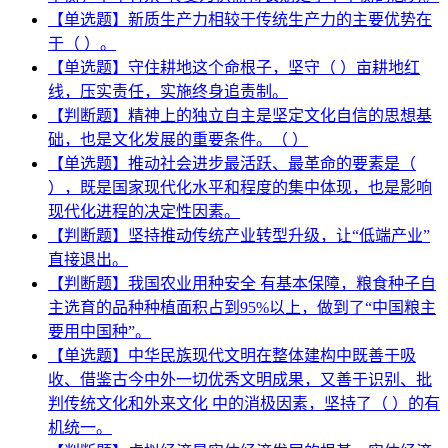
【单选题】新质生产力相较于传统生产力的主要优势在
于（ ）。
【单选题】守住耕地这个命根子，坚守（ ）亩耕地红
线，压实责任，实施终身追责制。
【判断题】精神上的独立自主是坚定文化自信的思想基
础，也是文化发展的重要条件。（ ）
【单选题】推动社会进步最活跃、最革命的要素是（
），既是国家现代化水平和程度的集中体现，也是影响
现代化进程的决定性因素。
【判断题】坚持推动传统产业转型升级，让“低端产业”
直接退出。
【判断题】我国农业用种安全 有基本保障，粮食种子自
主选育的品种种植面积占到95%以上，做到了“中国粮主
要用中国种”。
【单选题】中华民族现代文明在整体建构中既善于吸
收、借鉴古今中外一切优秀文明成果，又善于识别、批
判传统文化和外来文化 中的消极因素，坚持了（ ）的有
机统一。