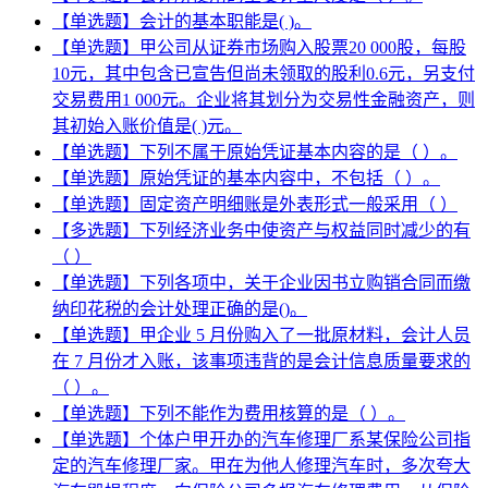
【单选题】会计的基本职能是( )。
【单选题】甲公司从证券市场购入股票20 000股，每股
10元，其中包含已宣告但尚未领取的股利0.6元，另支付
交易费用1 000元。企业将其划分为交易性金融资产，则
其初始入账价值是( )元。
【单选题】下列不属于原始凭证基本内容的是（ ）。
【单选题】原始凭证的基本内容中，不包括（ ）。
【单选题】固定资产明细账是外表形式一般采用（ ）
【多选题】下列经济业务中使资产与权益同时减少的有
（ ）
【单选题】下列各项中，关于企业因书立购销合同而缴
纳印花税的会计处理正确的是()。
【单选题】甲企业 5 月份购入了一批原材料，会计人员
在 7 月份才入账，该事项违背的是会计信息质量要求的
（ ）。
【单选题】下列不能作为费用核算的是（ ）。
【单选题】个体户甲开办的汽车修理厂系某保险公司指
定的汽车修理厂家。甲在为他人修理汽车时，多次夸大