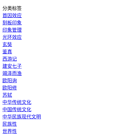
分类标签
首因效应
刻板印象
印象管理
光环效应
玄奘
鉴真
西游记
建安七子
竭泽而渔
欧阳询
欧阳修
苏轼
中华传统文化
中国传统文化
中华民族现代文明
民族性
世界性