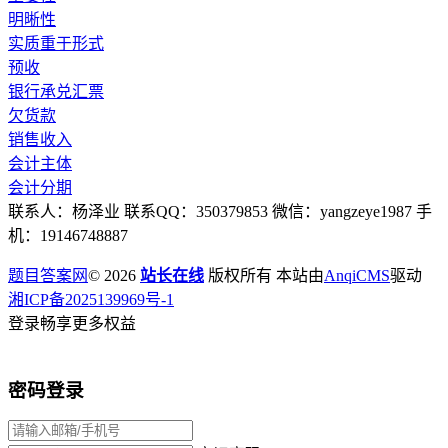
明晰性
实质重于形式
预收
银行承兑汇票
欠货款
销售收入
会计主体
会计分期
联系人：杨泽业 联系QQ：350379853 微信：yangzeye1987 手
机：19146748887
题目答案网
© 2026
站长在线
版权所有 本站由
AnqiCMS
驱动
湘ICP备2025139969号-1
登录畅享更多权益
密码登录