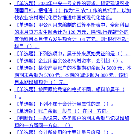
【单选题】2024年中央一号文件的要求，锚定建设农业
强国目标，把推进（ ）作为“三 农”工作的总抓手，以加
快农业农村现代化更好推进中国式现代化建设。
【单选题】甲公司月末编制的试算平衡表中，全部科目
的本月贷方发生额合计为 120 万元，除“银行存款”外的
其他科目本月借方发生额合计 104 万元，则“银行存款”
科目（ ）。
【单选题】下列选项中，属于外来原始凭证的是（ ）。
【单选题】企业用盈余公积转增资本，会引起（ ）。
【单选题】某资产类账户的本期期初余额为 5600 元，本
期期末余额为 5700 元，本期的 减少额为 800 元。该科
目本期增加额为（ ）元。
【单选题】按照原始凭证的格式不同，领料单属于（
）。
【单选题】下列不属于会计计量属性的是（ ）。
【单选题】账户余额一般与（ ）在同一方向。
【判断题】一般说来，各类账户的期末余额与记录增加
额的一方属同一方向。（ ）
【单选题】会计所使用的主要计量尺度是（ ）。