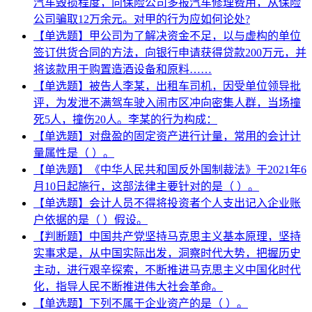
汽车毁损程度，向保险公司多报汽车修理费用，从保险
公司骗取12万余元。对甲的行为应如何论处?
【单选题】甲公司为了解决资金不足，以与虚构的单位
签订供货合同的方法，向银行申请获得贷款200万元，并
将该款用于购置造酒设备和原料……
【单选题】被告人李某，出租车司机，因受单位领导批
评，为发泄不满驾车驶入闹市区冲向密集人群，当场撞
死5人，撞伤20人。李某的行为构成：
【单选题】对盘盈的固定资产进行计量，常用的会计计
量属性是（ ）。
【单选题】《中华人民共和国反外国制裁法》于2021年6
月10日起施行，这部法律主要针对的是（ ）。
【单选题】会计人员不得将投资者个人支出记入企业账
户依据的是（ ）假设。
【判断题】中国共产党坚持马克思主义基本原理，坚持
实事求是，从中国实际出发，洞察时代大势，把握历史
主动，进行艰辛探索，不断推进马克思主义中国化时代
化，指导人民不断推进伟大社会革命。
【单选题】下列不属于企业资产的是（ ）。