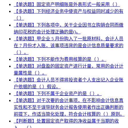
【单选题】固定资产明细账是外表形式一般采用（ ）
【多选题】下列经济业务中使资产与权益同时减少的有
（ ）
【单选题】下列各项中，关于企业因书立购销合同而缴
纳印花税的会计处理正确的是()。
【单选题】甲企业 5 月份购入了一批原材料，会计人员
在 7 月份才入账，该事项违背的是会计信息质量要求的
（ ）。
【单选题】下列不能作为费用核算的是（ ）。
【单选题】对盘盈的固定资产进行计量，常用的会计计
量属性是（ ）。
【单选题】会计人员不得将投资者个人支出记入企业账
户依据的是（ ）假设。
【单选题】下列不属于企业资产的是（ ）。
【单选题】对于次要的会计事项，在不影响会计信息真
实性和不至于误导财务会计报告使用者作出正确判断的
前提下，作适当简化处理，符合会计核算的（ ）原则。
【判断题】处置固定资产取得的净收益属于当期的收
入。 （ ）