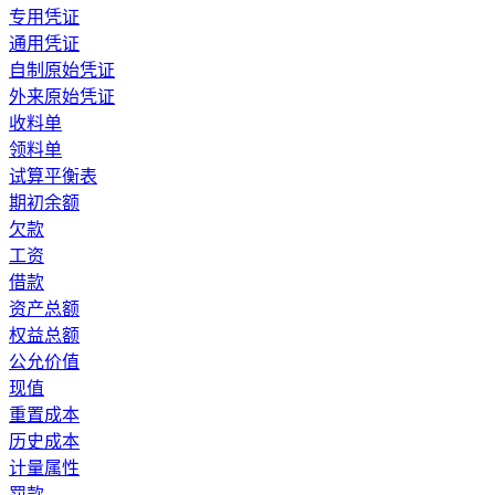
专用凭证
通用凭证
自制原始凭证
外来原始凭证
收料单
领料单
试算平衡表
期初余额
欠款
工资
借款
资产总额
权益总额
公允价值
现值
重置成本
历史成本
计量属性
罚款