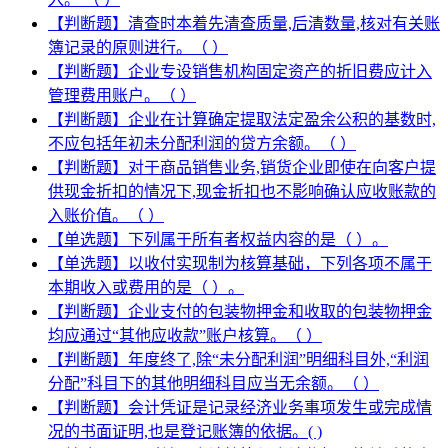
【判断题】清查时本着先清查质量,后清数量,核对有关账
簿记录的原则进行。（ ）
【判断题】企业专设销售机构固定资产的折旧费应计入
管理费用账户。（ ）
【判断题】企业在计算确定提取法定盈余公积的基数时,
不应包括年初未分配利润的贷方余额。（ ）
【判断题】对于商品销售业务,销货企业即使在向客户提
供现金折扣的情况下,现金折扣也不影响确认应收账款的
入账价值。（ ）
【单选题】下列属于所有者权益内容的是（ ）。
【单选题】以收付实现制为核算基础，下列各项不属于
本期收入或费用的是（ ）。
【判断题】企业支付的包装物押金和收取的包装物押金
均应通过“其他应收款”账户核算。（ ）
【判断题】年度终了,除“未分配利润”明细科目外,“利润
分配”科目下的其他明细科目应当无余额。（ ）
【判断题】会计凭证是记录经济业务事项发生或完成情
况的书面证明,也是登记账簿的依据。( )