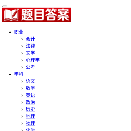
职业
会计
法律
文学
心理学
公考
学科
语文
数学
英语
政治
历史
地理
物理
化学