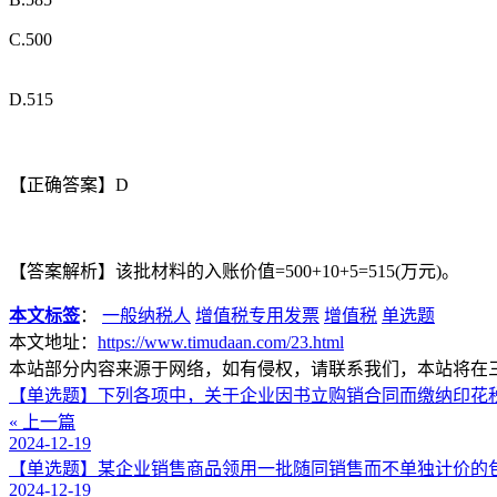
C.500
D.515
【正确答案】D
【答案解析】该批材料的入账价值=500+10+5=515(万元)。
本文标签
：
一般纳税人
增值税专用发票
增值税
单选题
本文地址：
https://www.timudaan.com/23.html
本站部分内容来源于网络，如有侵权，请联系我们，本站将在
【单选题】下列各项中，关于企业因书立购销合同而缴纳印花税
« 上一篇
2024-12-19
【单选题】某企业销售商品领用一批随同销售而不单独计价的包
2024-12-19