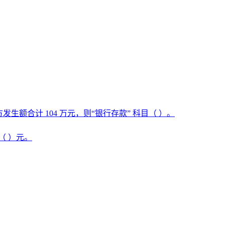
额合计 104 万元，则“银行存款” 科目（ ）。
（ ）元。