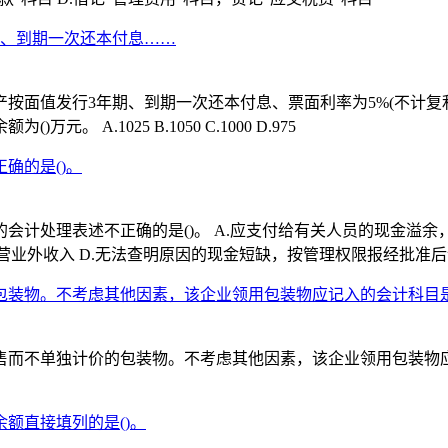
期、到期一次还本付息……
产按面值发行3年期、到期一次还本付息、票面利率为5%(不计复
 A.1025 B.1050 C.1000 D.975
确的是()。
计处理表述不正确的是()。 A.应支付给有关人员的现金溢余
营业外收入 D.无法查明原因的现金短缺，按管理权限报经批准
装物。不考虑其他因素，该企业领用包装物应记入的会计科目是
不单独计价的包装物。不考虑其他因素，该企业领用包装物应记入的会
额直接填列的是()。