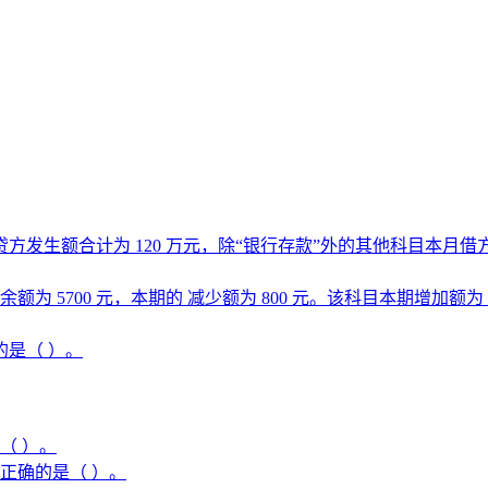
生额合计为 120 万元，除“银行存款”外的其他科目本月借方发生
额为 5700 元，本期的 减少额为 800 元。该科目本期增加额为
是（ ）。
（ ）。
正确的是（ ）。