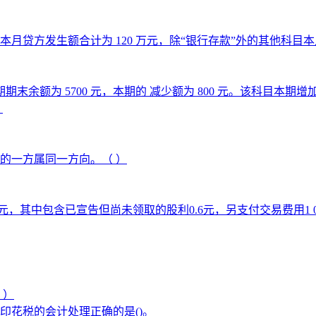
方发生额合计为 120 万元，除“银行存款”外的其他科目本月借
期末余额为 5700 元，本期的 减少额为 800 元。该科目本期增
。
的一方属同一方向。（ ）
10元，其中包含已宣告但尚未领取的股利0.6元，另支付交易费用
 ）
印花税的会计处理正确的是()。