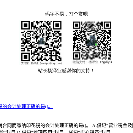
的会计处理正确的是()。
而缴纳印花税的会计处理正确的是()。 A.借记“营业税金及附加
款”科目 D.借记“管理费用”科目，贷记“应交税费”科目