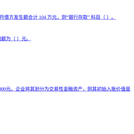
方发生额合计 104 万元，则“银行存款” 科目（ ）。
加额为（ ）元。
1 000元。企业将其划分为交易性金融资产，则其初始入账价值是