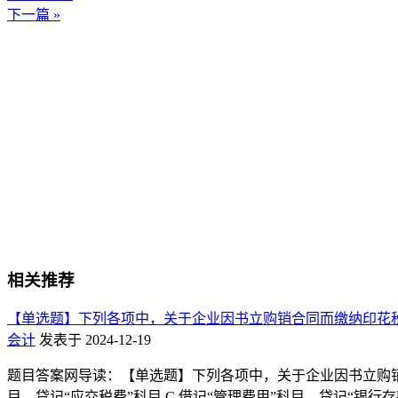
下一篇 »
相关推荐
【单选题】下列各项中，关于企业因书立购销合同而缴纳印花税
会计
发表于 2024-12-19
题目答案网导读：【单选题】下列各项中，关于企业因书立购销合同
目，贷记“应交税费”科目 C.借记“管理费用”科目，贷记“银行存