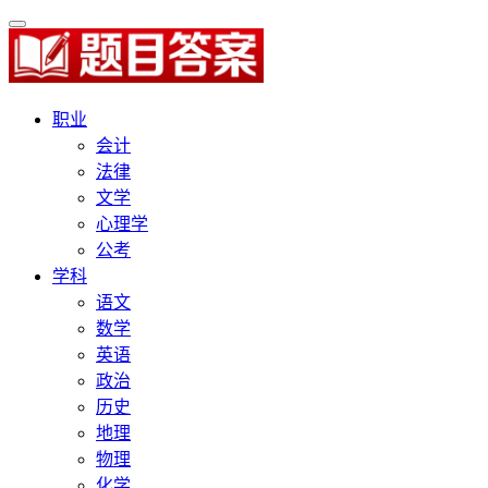
职业
会计
法律
文学
心理学
公考
学科
语文
数学
英语
政治
历史
地理
物理
化学