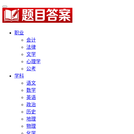
职业
会计
法律
文学
心理学
公考
学科
语文
数学
英语
政治
历史
地理
物理
化学