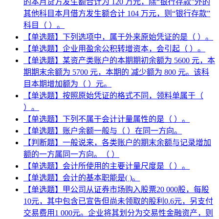
的本月贷方发生额合计为 120 万元，除“银行存款”外的
其他科目本月借方发生额合计 104 万元，则“银行存款”
科目（ ）。
【单选题】下列选项中，属于外来原始凭证的是（ ）。
【单选题】企业用盈余公积转增资本，会引起（ ）。
【单选题】某资产类账户的本期期初余额为 5600 元，本
期期末余额为 5700 元，本期的 减少额为 800 元。该科
目本期增加额为（ ）元。
【单选题】按照原始凭证的格式不同，领料单属于（
）。
【单选题】下列不属于会计计量属性的是（ ）。
【单选题】账户余额一般与（ ）在同一方向。
【判断题】一般说来，各类账户的期末余额与记录增加
额的一方属同一方向。（ ）
【单选题】会计所使用的主要计量尺度是（ ）。
【单选题】会计的基本职能是( )。
【单选题】甲公司从证券市场购入股票20 000股，每股
10元，其中包含已宣告但尚未领取的股利0.6元，另支付
交易费用1 000元。企业将其划分为交易性金融资产，则