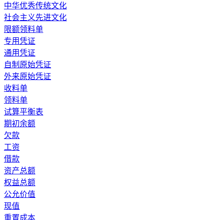
中华优秀传统文化
社会主义先进文化
限额领料单
专用凭证
通用凭证
自制原始凭证
外来原始凭证
收料单
领料单
试算平衡表
期初余额
欠款
工资
借款
资产总额
权益总额
公允价值
现值
重置成本