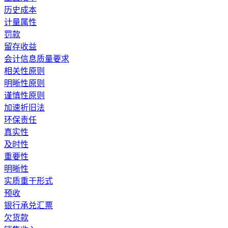
历史成本
计量属性
罚款
留存收益
会计信息质量要求
相关性原则
明晰性原则
谨慎性原则
加速折旧法
环保责任
真实性
及时性
重要性
明晰性
实质重于形式
预收
银行承兑汇票
欠货款