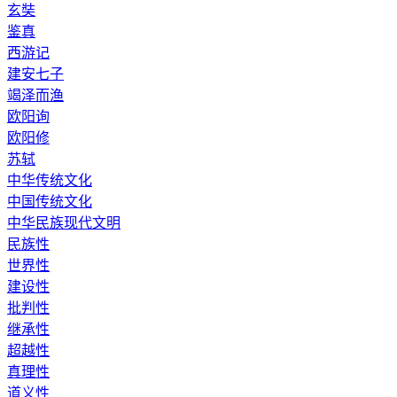
玄奘
鉴真
西游记
建安七子
竭泽而渔
欧阳询
欧阳修
苏轼
中华传统文化
中国传统文化
中华民族现代文明
民族性
世界性
建设性
批判性
继承性
超越性
真理性
道义性