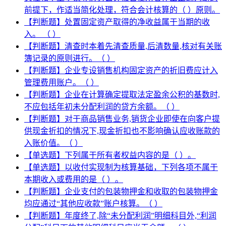
前提下，作适当简化处理，符合会计核算的（ ）原则。
【判断题】处置固定资产取得的净收益属于当期的收
入。 （ ）
【判断题】清查时本着先清查质量,后清数量,核对有关账
簿记录的原则进行。（ ）
【判断题】企业专设销售机构固定资产的折旧费应计入
管理费用账户。（ ）
【判断题】企业在计算确定提取法定盈余公积的基数时,
不应包括年初未分配利润的贷方余额。（ ）
【判断题】对于商品销售业务,销货企业即使在向客户提
供现金折扣的情况下,现金折扣也不影响确认应收账款的
入账价值。（ ）
【单选题】下列属于所有者权益内容的是（ ）。
【单选题】以收付实现制为核算基础，下列各项不属于
本期收入或费用的是（ ）。
【判断题】企业支付的包装物押金和收取的包装物押金
均应通过“其他应收款”账户核算。（ ）
【判断题】年度终了,除“未分配利润”明细科目外,“利润