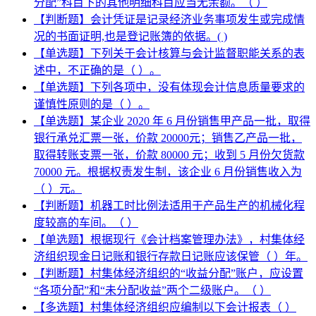
分配”科目下的其他明细科目应当无余额。（ ）
【判断题】会计凭证是记录经济业务事项发生或完成情
况的书面证明,也是登记账簿的依据。( )
【单选题】下列关于会计核算与会计监督职能关系的表
述中，不正确的是（ ）。
【单选题】下列各项中，没有体现会计信息质量要求的
谨慎性原则的是（ ）。
【单选题】某企业 2020 年 6 月份销售甲产品一批，取得
银行承兑汇票一张，价款 20000元；销售乙产品一批，
取得转账支票一张，价款 80000 元；收到 5 月份欠货款
70000 元。根据权责发生制，该企业 6 月份销售收入为
（ ）元。
【判断题】机器工时比例法适用于产品生产的机械化程
度较高的车间。（ ）
【单选题】根据现行《会计档案管理办法》，村集体经
济组织现金日记账和银行存款日记账应该保管（ ）年。
【判断题】村集体经济组织的“收益分配”账户，应设置
“各项分配”和“未分配收益”两个二级账户。（ ）
【多选题】村集体经济组织应编制以下会计报表（ ）