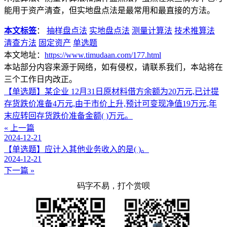
能用于资产清查，但实地盘点法是最常用和最直接的方法。
本文标签
：
抽样盘点法
实地盘点法
测量计算法
技术推算法
清查方法
固定资产
单选题
本文地址：
https://www.timudaan.com/177.html
本站部分内容来源于网络，如有侵权，请联系我们，本站将在
三个工作日内改正。
【单选题】某企业 12月31日原材料借方余额为20万元,已计提
存货跌价准备4万元,由于市价上升,预计可变现净值19万元,年
末应转回存货跌价准备金额( )万元。
« 上一篇
2024-12-21
【单选题】应计入其他业务收入的是( )。
2024-12-21
下一篇 »