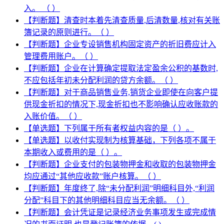
入。 （ ）
【判断题】清查时本着先清查质量,后清数量,核对有关账
簿记录的原则进行。（ ）
【判断题】企业专设销售机构固定资产的折旧费应计入
管理费用账户。（ ）
【判断题】企业在计算确定提取法定盈余公积的基数时,
不应包括年初未分配利润的贷方余额。（ ）
【判断题】对于商品销售业务,销货企业即使在向客户提
供现金折扣的情况下,现金折扣也不影响确认应收账款的
入账价值。（ ）
【单选题】下列属于所有者权益内容的是（ ）。
【单选题】以收付实现制为核算基础，下列各项不属于
本期收入或费用的是（ ）。
【判断题】企业支付的包装物押金和收取的包装物押金
均应通过“其他应收款”账户核算。（ ）
【判断题】年度终了,除“未分配利润”明细科目外,“利润
分配”科目下的其他明细科目应当无余额。（ ）
【判断题】会计凭证是记录经济业务事项发生或完成情