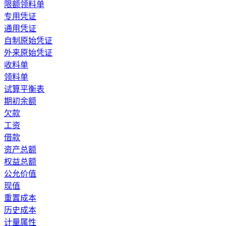
限额领料单
专用凭证
通用凭证
自制原始凭证
外来原始凭证
收料单
领料单
试算平衡表
期初余额
欠款
工资
借款
资产总额
权益总额
公允价值
现值
重置成本
历史成本
计量属性