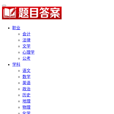
职业
会计
法律
文学
心理学
公考
学科
语文
数学
英语
政治
历史
地理
物理
化学