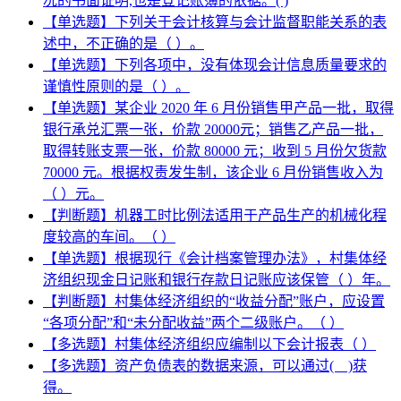
况的书面证明,也是登记账簿的依据。( )
【单选题】下列关于会计核算与会计监督职能关系的表
述中，不正确的是（ ）。
【单选题】下列各项中，没有体现会计信息质量要求的
谨慎性原则的是（ ）。
【单选题】某企业 2020 年 6 月份销售甲产品一批，取得
银行承兑汇票一张，价款 20000元；销售乙产品一批，
取得转账支票一张，价款 80000 元；收到 5 月份欠货款
70000 元。根据权责发生制，该企业 6 月份销售收入为
（ ）元。
【判断题】机器工时比例法适用于产品生产的机械化程
度较高的车间。（ ）
【单选题】根据现行《会计档案管理办法》，村集体经
济组织现金日记账和银行存款日记账应该保管（ ）年。
【判断题】村集体经济组织的“收益分配”账户，应设置
“各项分配”和“未分配收益”两个二级账户。（ ）
【多选题】村集体经济组织应编制以下会计报表（ ）
【多选题】资产负债表的数据来源，可以通过( )获
得。