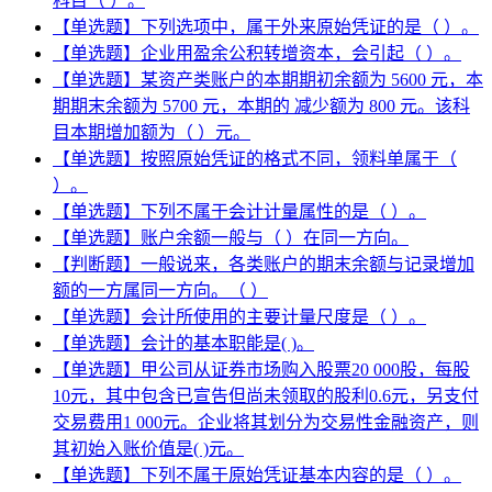
科目（ ）。
【单选题】下列选项中，属于外来原始凭证的是（ ）。
【单选题】企业用盈余公积转增资本，会引起（ ）。
【单选题】某资产类账户的本期期初余额为 5600 元，本
期期末余额为 5700 元，本期的 减少额为 800 元。该科
目本期增加额为（ ）元。
【单选题】按照原始凭证的格式不同，领料单属于（
）。
【单选题】下列不属于会计计量属性的是（ ）。
【单选题】账户余额一般与（ ）在同一方向。
【判断题】一般说来，各类账户的期末余额与记录增加
额的一方属同一方向。（ ）
【单选题】会计所使用的主要计量尺度是（ ）。
【单选题】会计的基本职能是( )。
【单选题】甲公司从证券市场购入股票20 000股，每股
10元，其中包含已宣告但尚未领取的股利0.6元，另支付
交易费用1 000元。企业将其划分为交易性金融资产，则
其初始入账价值是( )元。
【单选题】下列不属于原始凭证基本内容的是（ ）。