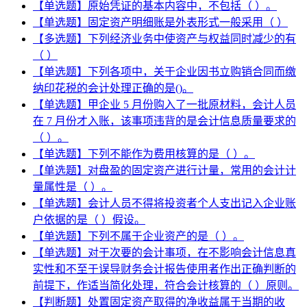
【单选题】原始凭证的基本内容中，不包括（ ）。
【单选题】固定资产明细账是外表形式一般采用（ ）
【多选题】下列经济业务中使资产与权益同时减少的有
（ ）
【单选题】下列各项中，关于企业因书立购销合同而缴
纳印花税的会计处理正确的是()。
【单选题】甲企业 5 月份购入了一批原材料，会计人员
在 7 月份才入账，该事项违背的是会计信息质量要求的
（ ）。
【单选题】下列不能作为费用核算的是（ ）。
【单选题】对盘盈的固定资产进行计量，常用的会计计
量属性是（ ）。
【单选题】会计人员不得将投资者个人支出记入企业账
户依据的是（ ）假设。
【单选题】下列不属于企业资产的是（ ）。
【单选题】对于次要的会计事项，在不影响会计信息真
实性和不至于误导财务会计报告使用者作出正确判断的
前提下，作适当简化处理，符合会计核算的（ ）原则。
【判断题】处置固定资产取得的净收益属于当期的收