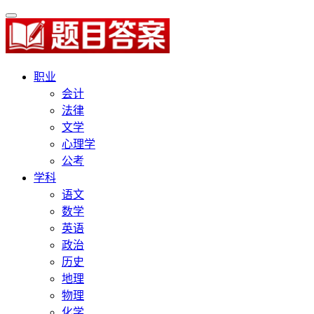
职业
会计
法律
文学
心理学
公考
学科
语文
数学
英语
政治
历史
地理
物理
化学