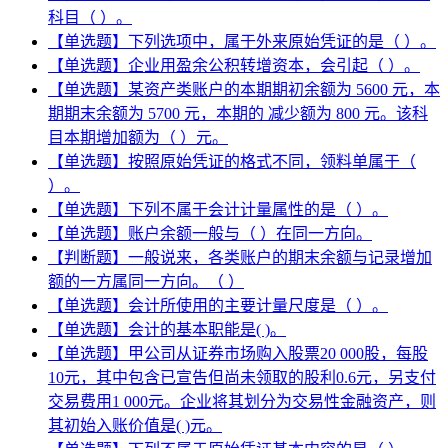
科目（ ）。
【单选题】下列选项中，属于外来原始凭证的是（ ）。
【单选题】企业用盈余公积转增资本，会引起（ ）。
【单选题】某资产类账户的本期期初余额为 5600 元，本
期期末余额为 5700 元，本期的 减少额为 800 元。该科
目本期增加额为（ ）元。
【单选题】按照原始凭证的格式不同，领料单属于（
）。
【单选题】下列不属于会计计量属性的是（ ）。
【单选题】账户余额一般与（ ）在同一方向。
【判断题】一般说来，各类账户的期末余额与记录增加
额的一方属同一方向。（ ）
【单选题】会计所使用的主要计量尺度是（ ）。
【单选题】会计的基本职能是( )。
【单选题】甲公司从证券市场购入股票20 000股，每股
10元，其中包含已宣告但尚未领取的股利0.6元，另支付
交易费用1 000元。企业将其划分为交易性金融资产，则
其初始入账价值是( )元。