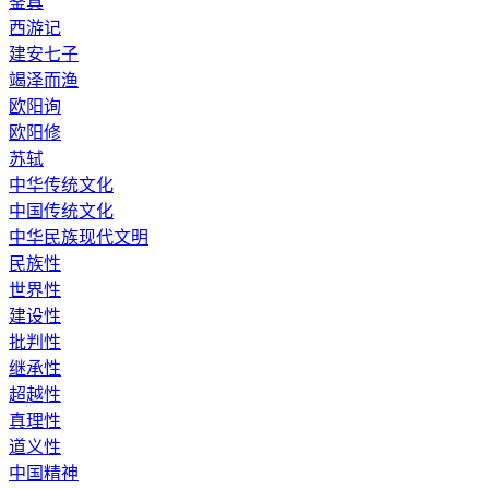
鉴真
西游记
建安七子
竭泽而渔
欧阳询
欧阳修
苏轼
中华传统文化
中国传统文化
中华民族现代文明
民族性
世界性
建设性
批判性
继承性
超越性
真理性
道义性
中国精神