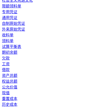
社会主义先进文化
限额领料单
专用凭证
通用凭证
自制原始凭证
外来原始凭证
收料单
领料单
试算平衡表
期初余额
欠款
工资
借款
资产总额
权益总额
公允价值
现值
重置成本
历史成本