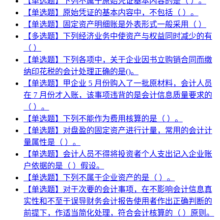
【单选题】下列不属于原始凭证基本内容的是（ ）。
【单选题】原始凭证的基本内容中，不包括（ ）。
【单选题】固定资产明细账是外表形式一般采用（ ）
【多选题】下列经济业务中使资产与权益同时减少的有
（ ）
【单选题】下列各项中，关于企业因书立购销合同而缴
纳印花税的会计处理正确的是()。
【单选题】甲企业 5 月份购入了一批原材料，会计人员
在 7 月份才入账，该事项违背的是会计信息质量要求的
（ ）。
【单选题】下列不能作为费用核算的是（ ）。
【单选题】对盘盈的固定资产进行计量，常用的会计计
量属性是（ ）。
【单选题】会计人员不得将投资者个人支出记入企业账
户依据的是（ ）假设。
【单选题】下列不属于企业资产的是（ ）。
【单选题】对于次要的会计事项，在不影响会计信息真
实性和不至于误导财务会计报告使用者作出正确判断的
前提下，作适当简化处理，符合会计核算的（ ）原则。