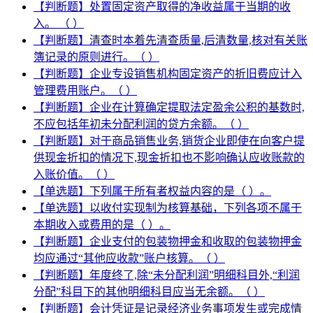
【判断题】处置固定资产取得的净收益属于当期的收
入。 （ ）
【判断题】清查时本着先清查质量,后清数量,核对有关账
簿记录的原则进行。（ ）
【判断题】企业专设销售机构固定资产的折旧费应计入
管理费用账户。（ ）
【判断题】企业在计算确定提取法定盈余公积的基数时,
不应包括年初未分配利润的贷方余额。（ ）
【判断题】对于商品销售业务,销货企业即使在向客户提
供现金折扣的情况下,现金折扣也不影响确认应收账款的
入账价值。（ ）
【单选题】下列属于所有者权益内容的是（ ）。
【单选题】以收付实现制为核算基础，下列各项不属于
本期收入或费用的是（ ）。
【判断题】企业支付的包装物押金和收取的包装物押金
均应通过“其他应收款”账户核算。（ ）
【判断题】年度终了,除“未分配利润”明细科目外,“利润
分配”科目下的其他明细科目应当无余额。（ ）
【判断题】会计凭证是记录经济业务事项发生或完成情