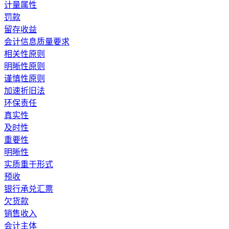
计量属性
罚款
留存收益
会计信息质量要求
相关性原则
明晰性原则
谨慎性原则
加速折旧法
环保责任
真实性
及时性
重要性
明晰性
实质重于形式
预收
银行承兑汇票
欠货款
销售收入
会计主体