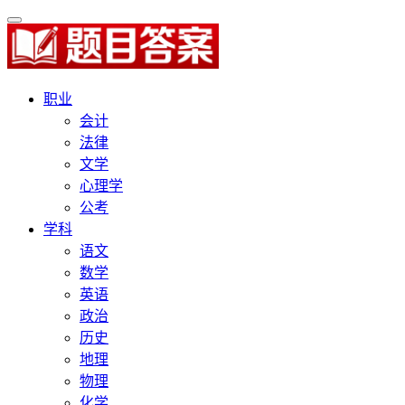
职业
会计
法律
文学
心理学
公考
学科
语文
数学
英语
政治
历史
地理
物理
化学