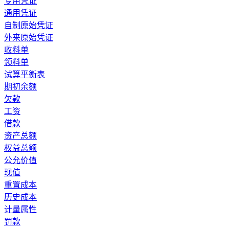
专用凭证
通用凭证
自制原始凭证
外来原始凭证
收料单
领料单
试算平衡表
期初余额
欠款
工资
借款
资产总额
权益总额
公允价值
现值
重置成本
历史成本
计量属性
罚款