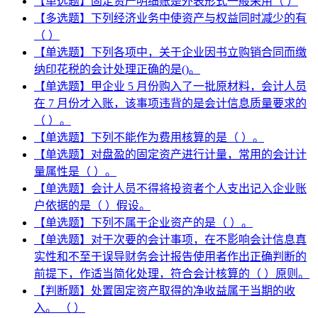
【单选题】固定资产明细账是外表形式一般采用（ ）
【多选题】下列经济业务中使资产与权益同时减少的有
（ ）
【单选题】下列各项中，关于企业因书立购销合同而缴
纳印花税的会计处理正确的是()。
【单选题】甲企业 5 月份购入了一批原材料，会计人员
在 7 月份才入账，该事项违背的是会计信息质量要求的
（ ）。
【单选题】下列不能作为费用核算的是（ ）。
【单选题】对盘盈的固定资产进行计量，常用的会计计
量属性是（ ）。
【单选题】会计人员不得将投资者个人支出记入企业账
户依据的是（ ）假设。
【单选题】下列不属于企业资产的是（ ）。
【单选题】对于次要的会计事项，在不影响会计信息真
实性和不至于误导财务会计报告使用者作出正确判断的
前提下，作适当简化处理，符合会计核算的（ ）原则。
【判断题】处置固定资产取得的净收益属于当期的收
入。 （ ）