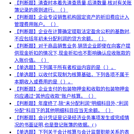
【判断题】清查时本着先清查质量,后清数量,核对有关账
簿记录的原则进行。（ ）
【判断题】企业专设销售机构固定资产的折旧费应计入
管理费用账户。（ ）
【判断题】企业在计算确定提取法定盈余公积的基数时,
不应包括年初未分配利润的贷方余额。（ ）
【判断题】对于商品销售业务,销货企业即使在向客户提
供现金折扣的情况下,现金折扣也不影响确认应收账款的
入账价值。（ ）
【单选题】下列属于所有者权益内容的是（ ）。
【单选题】以收付实现制为核算基础，下列各项不属于
本期收入或费用的是（ ）。
【判断题】企业支付的包装物押金和收取的包装物押金
均应通过“其他应收款”账户核算。（ ）
【判断题】年度终了,除“未分配利润”明细科目外,“利润
分配”科目下的其他明细科目应当无余额。（ ）
【判断题】会计凭证是记录经济业务事项发生或完成情
况的书面证明,也是登记账簿的依据。( )
【单选题】下列关于会计核算与会计监督职能关系的表