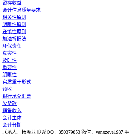
留存收益
会计信息质量要求
相关性原则
明晰性原则
谨慎性原则
加速折旧法
环保责任
真实性
及时性
重要性
明晰性
实质重于形式
预收
银行承兑汇票
欠货款
销售收入
会计主体
会计分期
联系人：杨泽业 联系QQ：350379853 微信：yangzeye1987 手