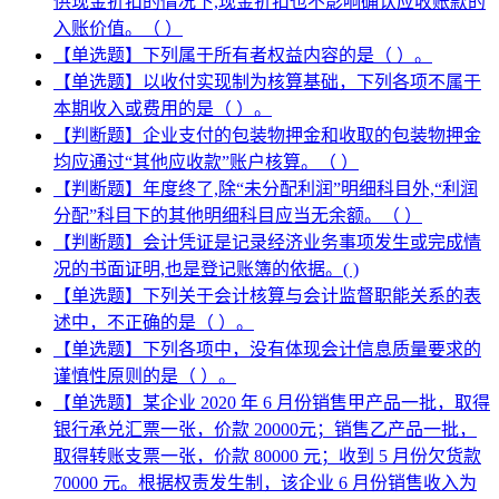
供现金折扣的情况下,现金折扣也不影响确认应收账款的
入账价值。（ ）
【单选题】下列属于所有者权益内容的是（ ）。
【单选题】以收付实现制为核算基础，下列各项不属于
本期收入或费用的是（ ）。
【判断题】企业支付的包装物押金和收取的包装物押金
均应通过“其他应收款”账户核算。（ ）
【判断题】年度终了,除“未分配利润”明细科目外,“利润
分配”科目下的其他明细科目应当无余额。（ ）
【判断题】会计凭证是记录经济业务事项发生或完成情
况的书面证明,也是登记账簿的依据。( )
【单选题】下列关于会计核算与会计监督职能关系的表
述中，不正确的是（ ）。
【单选题】下列各项中，没有体现会计信息质量要求的
谨慎性原则的是（ ）。
【单选题】某企业 2020 年 6 月份销售甲产品一批，取得
银行承兑汇票一张，价款 20000元；销售乙产品一批，
取得转账支票一张，价款 80000 元；收到 5 月份欠货款
70000 元。根据权责发生制，该企业 6 月份销售收入为