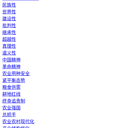
民族性
世界性
建设性
批判性
继承性
超越性
真理性
道义性
中国精神
革命精神
农业用种安全
紧平衡态势
粮食供需
耕地红线
终身追责制
农业强国
总抓手
农业农村现代化