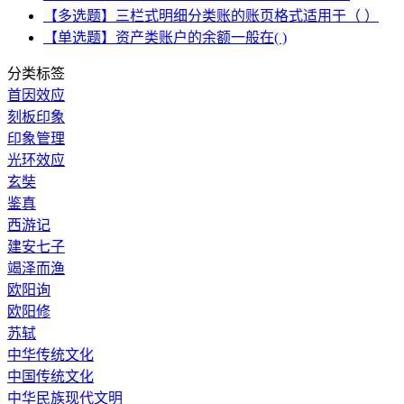
【多选题】三栏式明细分类账的账页格式适用于（ ）
【单选题】资产类账户的余额一般在( )
分类标签
首因效应
刻板印象
印象管理
光环效应
玄奘
鉴真
西游记
建安七子
竭泽而渔
欧阳询
欧阳修
苏轼
中华传统文化
中国传统文化
中华民族现代文明