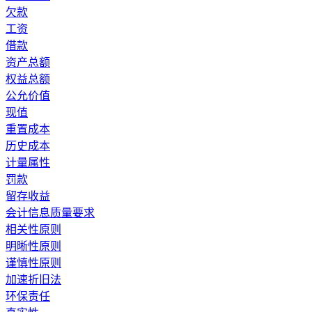
欠款
工资
借款
资产总额
权益总额
公允价值
现值
重置成本
历史成本
计量属性
罚款
留存收益
会计信息质量要求
相关性原则
明晰性原则
谨慎性原则
加速折旧法
环保责任