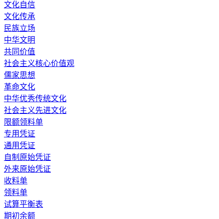
文化自信
文化传承
民族立场
中华文明
共同价值
社会主义核心价值观
儒家思想
革命文化
中华优秀传统文化
社会主义先进文化
限额领料单
专用凭证
通用凭证
自制原始凭证
外来原始凭证
收料单
领料单
试算平衡表
期初余额