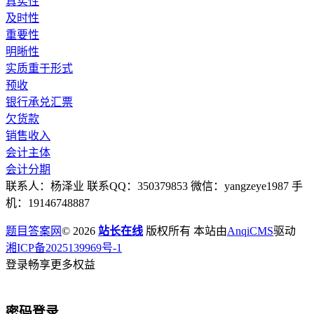
真实性
及时性
重要性
明晰性
实质重于形式
预收
银行承兑汇票
欠货款
销售收入
会计主体
会计分期
联系人：杨泽业 联系QQ：350379853 微信：yangzeye1987 手
机：19146748887
题目答案网
© 2026
站长在线
版权所有 本站由
AnqiCMS
驱动
湘ICP备2025139969号-1
登录畅享更多权益
密码登录