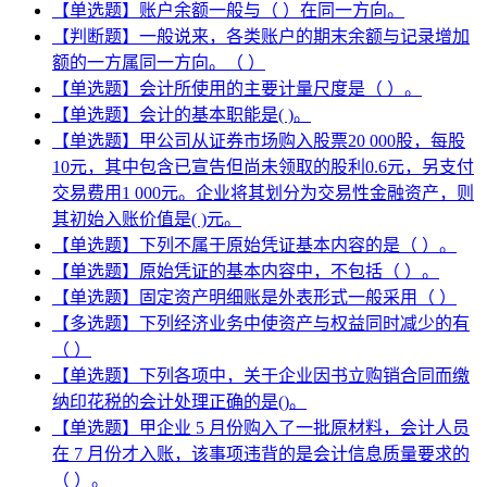
【单选题】账户余额一般与（ ）在同一方向。
【判断题】一般说来，各类账户的期末余额与记录增加
额的一方属同一方向。（ ）
【单选题】会计所使用的主要计量尺度是（ ）。
【单选题】会计的基本职能是( )。
【单选题】甲公司从证券市场购入股票20 000股，每股
10元，其中包含已宣告但尚未领取的股利0.6元，另支付
交易费用1 000元。企业将其划分为交易性金融资产，则
其初始入账价值是( )元。
【单选题】下列不属于原始凭证基本内容的是（ ）。
【单选题】原始凭证的基本内容中，不包括（ ）。
【单选题】固定资产明细账是外表形式一般采用（ ）
【多选题】下列经济业务中使资产与权益同时减少的有
（ ）
【单选题】下列各项中，关于企业因书立购销合同而缴
纳印花税的会计处理正确的是()。
【单选题】甲企业 5 月份购入了一批原材料，会计人员
在 7 月份才入账，该事项违背的是会计信息质量要求的
（ ）。