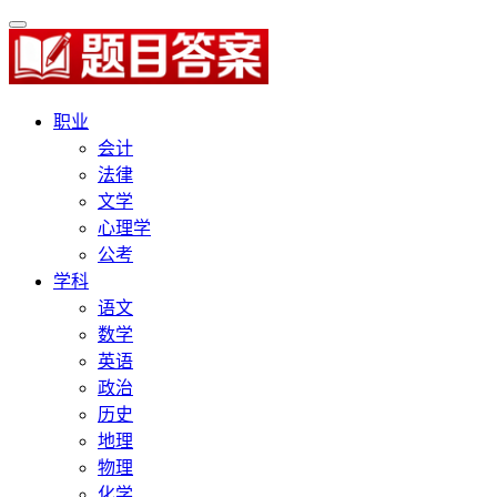
职业
会计
法律
文学
心理学
公考
学科
语文
数学
英语
政治
历史
地理
物理
化学