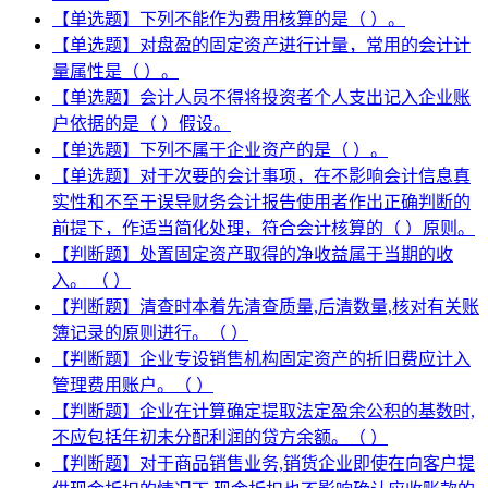
【单选题】下列不能作为费用核算的是（ ）。
【单选题】对盘盈的固定资产进行计量，常用的会计计
量属性是（ ）。
【单选题】会计人员不得将投资者个人支出记入企业账
户依据的是（ ）假设。
【单选题】下列不属于企业资产的是（ ）。
【单选题】对于次要的会计事项，在不影响会计信息真
实性和不至于误导财务会计报告使用者作出正确判断的
前提下，作适当简化处理，符合会计核算的（ ）原则。
【判断题】处置固定资产取得的净收益属于当期的收
入。 （ ）
【判断题】清查时本着先清查质量,后清数量,核对有关账
簿记录的原则进行。（ ）
【判断题】企业专设销售机构固定资产的折旧费应计入
管理费用账户。（ ）
【判断题】企业在计算确定提取法定盈余公积的基数时,
不应包括年初未分配利润的贷方余额。（ ）
【判断题】对于商品销售业务,销货企业即使在向客户提